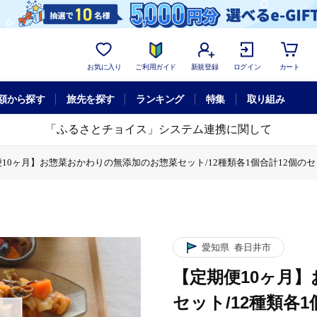
お気に入り
ご利用ガイド
新規登録
ログイン
カート
額から探す
旅先を探す
ランキング
特集
取り組み
「ふるさとチョイス」システム連携に関して
10ヶ月】お惣菜おかわりの無添加のお惣菜セット/12種類各1個合計12個の
【定期便10ヶ月】お惣菜おかわりの無添加のお惣菜セット/12種類各1個合
愛知県
春日井市
【定期便10ヶ月
セット/12種類各