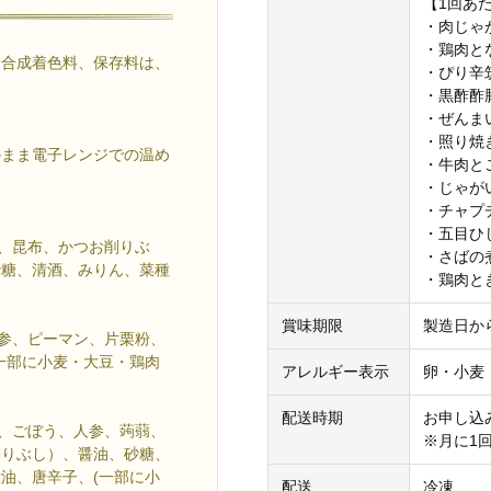
【1回あ
・肉じゃが(
・鶏肉とな
、合成着色料、保存料は、
・ぴり辛筑
・黒酢酢豚 
・ぜんまい
・照り焼き
のまま電子レンジでの温め
・牛肉とご
・じゃがい
・チャプチ
・五目ひじ
節、昆布、かつお削りぶ
・さばの煮
砂糖、清酒、みりん、菜種
・鶏肉とき
賞味期限
製造日か
人参、ピーマン、片栗粉、
一部に小麦・大豆・鶏肉
アレルギー表示
卵・小麦
配送時期
お申し込
こ、ごぼう、人参、蒟蒻、
※月に1
削りぶし）、醤油、砂糖、
油、唐辛子、(一部に小
配送
冷凍