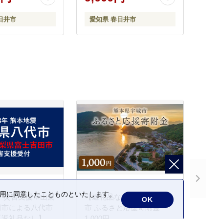
軽 簡単 かんたん
だけ 手軽 簡単 かんたん 時
軽 おつまみ 天然
短 お手軽 おつまみ 天然 だ
日井市
愛知県 春日井市
加 詰め合わせ 煮
し 無添加 詰め合わせ 煮物
まとめ買い 牛すじ
野菜 まとめ買い 牛すじど
て煮
の利用に同意したことものといたします。
 災害支援※山梨
【返礼品なし】熊本県宇城
OK
田市による八代市
市 ふるさと応援寄附金
【返礼品なし】
1,000円