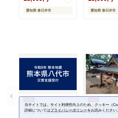
愛知県 春日井市
愛知県 春日井市
当サイトでは、サイト利便性向上のため、クッキー（Coo
八代市 令和8年熊本地震 災
氷川町 令和8年
詳細については
プライバシーポリシー
をお読みください
害支援【返礼品なし】
害支援【返礼品