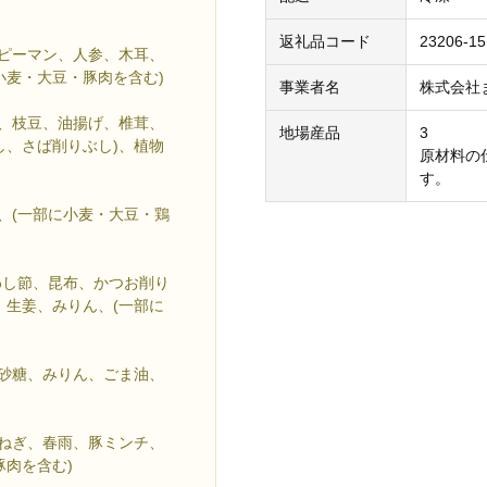
返礼品コード
23206-15
、ピーマン、人参、木耳、
小麦・大豆・豚肉を含む)
事業者名
株式会社
蒻、枝豆、油揚げ、椎茸、
地場産品
3
し、さば削りぶし)、植物
原材料の
す。
、(一部に小麦・大豆・鶏
わし節、昆布、かつお削り
、生姜、みりん、(一部に
、砂糖、みりん、ごま油、
玉ねぎ、春雨、豚ミンチ、
肉を含む)