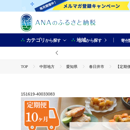
カテゴリ
地域
から探す
から探す
寄付
TOP
中部地方
愛知県
春日井市
【定期便
TOP
加工食品
惣菜・レトルト
ほかの惣菜
151619-40033083