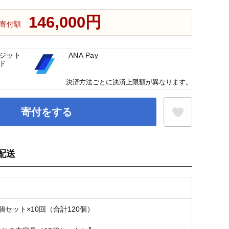
146,000円
寄付額
ジット
ANA Pay
ド
決済方法ごとに決済上限額が異なります。
寄付をする
配送
お気に入り登録
個セット×10回（合計120個）