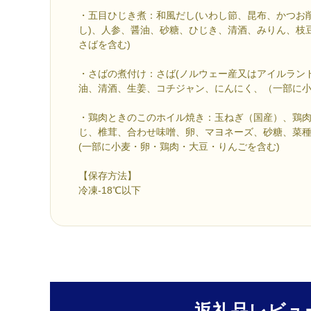
・五目ひじき煮：和風だし(いわし節、昆布、かつお
し)、人参、醤油、砂糖、ひじき、清酒、みりん、枝
さばを含む)
・さばの煮付け：さば(ノルウェー産又はアイルラン
油、清酒、生姜、コチジャン、にんにく、（一部に
・鶏肉ときのこのホイル焼き：玉ねぎ（国産）、鶏
じ、椎茸、合わせ味噌、卵、マヨネーズ、砂糖、菜
(一部に小麦・卵・鶏肉・大豆・りんごを含む)
【保存方法】
冷凍-18℃以下