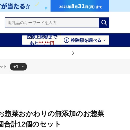
控除上限額まで
控除額を調べる
あと
***,***円
+1
セット
計12個のセット
】お惣菜おかわりの無添加のお惣菜
1個合計12個のセット