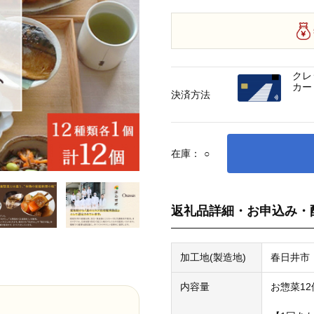
クレ
カー
決済方法
在庫：
○
返礼品詳細・お申込み・
加工地(製造地)
春日井市
内容量
お惣菜12