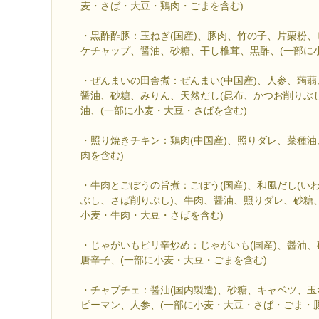
麦・さば・大豆・鶏肉・ごまを含む)
・黒酢酢豚：玉ねぎ(国産)、豚肉、竹の子、片栗粉
ケチャップ、醤油、砂糖、干し椎茸、黒酢、(一部に
・ぜんまいの田舎煮：ぜんまい(中国産)、人参、蒟
醤油、砂糖、みりん、天然だし(昆布、かつお削りぶ
油、(一部に小麦・大豆・さばを含む)
・照り焼きチキン：鶏肉(中国産)、照りダレ、菜種油
肉を含む)
・牛肉とごぼうの旨煮：ごぼう(国産)、和風だし(い
ぶし、さば削りぶし)、牛肉、醤油、照りダレ、砂糖
小麦・牛肉・大豆・さばを含む)
・じゃがいもピリ辛炒め：じゃがいも(国産)、醤油
唐辛子、(一部に小麦・大豆・ごまを含む)
・チャプチェ：醤油(国内製造)、砂糖、キャベツ、
ピーマン、人参、(一部に小麦・大豆・さば・ごま・豚