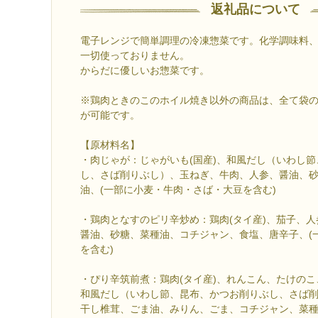
返礼品について
電子レンジで簡単調理の冷凍惣菜です。化学調味料
一切使っておりません。
からだに優しいお惣菜です。
※鶏肉ときのこのホイル焼き以外の商品は、全て袋
が可能です。
【原材料名】
・肉じゃが：じゃがいも(国産)、和風だし（いわし
し、さば削りぶし）、玉ねぎ、牛肉、人参、醤油、
油、(一部に小麦・牛肉・さば・大豆を含む)
・鶏肉となすのピリ辛炒め：鶏肉(タイ産)、茄子、
醤油、砂糖、菜種油、コチジャン、食塩、唐辛子、(
を含む)
・ぴり辛筑前煮：鶏肉(タイ産)、れんこん、たけの
和風だし（いわし節、昆布、かつお削りぶし、さば
干し椎茸、ごま油、みりん、ごま、コチジャン、菜種