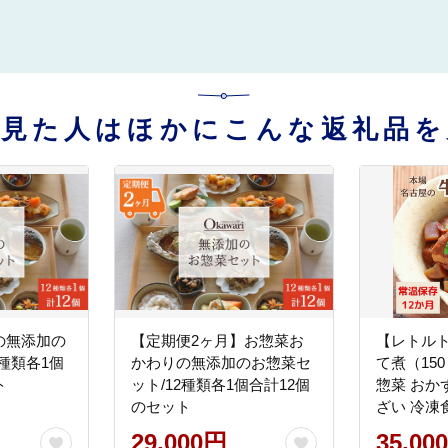
を見た人はほかにこんな返礼品を
の無添加の
【定期便2ヶ月】お惣菜お
【レトル
2種類各1個
かわりの無添加のお惣菜セ
て煮（150
ト
ット/12種類各1個合計12個
惣菜 おか
のセット
ざい 冷凍
電子レンジ
29,000円
35,00