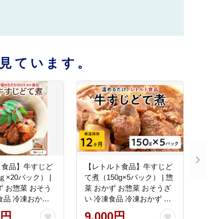
見ています。
ト食品】牛すじど
【レトルト食品】牛すじど
ｇ×20パック） |
て煮（150g×5パック） | 惣
ず お惣菜 おそう
菜 おかず お惣菜 おそうざ
食品 冷凍おかず
い 冷凍食品 冷凍おかず 電
 レンチン 温め
子レンジ レンチン 温める
0円
9,000円