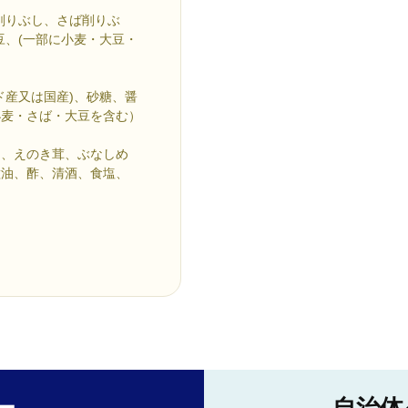
削りぶし、さば削りぶ
豆、(一部に小麦・大豆・
ド産又は国産)、砂糖、醤
小麦・さば・大豆を含む）
肉、えのき茸、ぶなしめ
種油、酢、清酒、食塩、