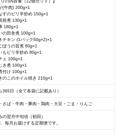
たりの内容量（12個セット）】
牛肉) 200g×1
すのピリ辛炒め 150g×1
前煮 130g×1
180g×1
の田舎煮 100g×1
チキン (1パック50g×2)×1
ぼうの旨煮 80g×1
もピリ辛炒め 80g×1
ェ 100g×1
き煮 100g×1
付け 100g×1
のこのホイル焼き 210g×1
ら365日（全て各袋に記載あり）
・さば・牛肉・豚肉・鶏肉・大豆・ごま・りんご
みの翌月中旬頃（初回）
回、毎月お届けする定期便です。