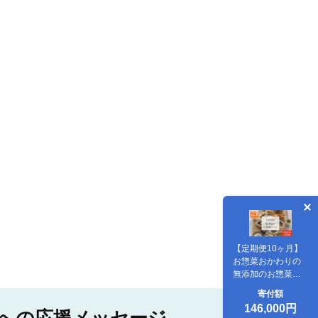
【定期便10ヶ月】
お惣菜おかわりの
無添加のお惣菜セ
ット/12種類各1個
寄付額
合計12個のセット
146,000円