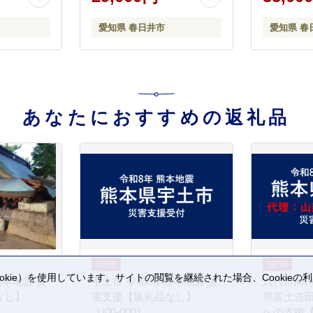
るだけ 手
時短 お手
愛知県 春日井市
愛知県 春
だし 無添
物 野菜 
どて煮
あなたにおすすめの返礼品
kie）を使用しています。サイトの閲覧を継続された場合、Cookie
熊本地震 災
宇土市 令和8年熊本地震 災
八代市向け
。
なし】
害支援【返礼品なし】
県富士吉
_U00-0001
への支援