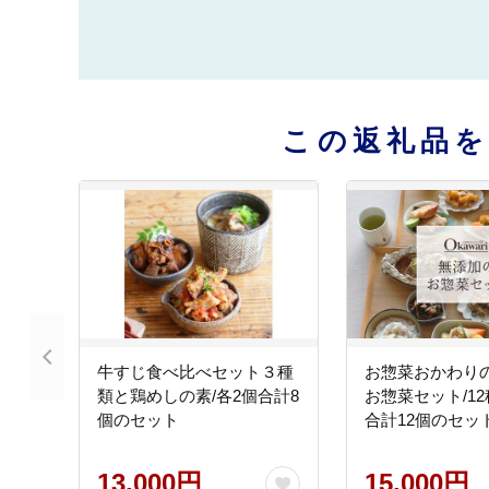
この返礼品
牛すじ食べ比べセット３種
お惣菜おかわり
類と鶏めしの素/各2個合計8
お惣菜セット/1
個のセット
合計12個のセッ
13,000円
15,000円