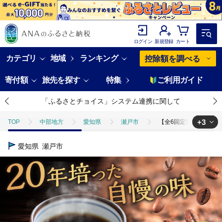
ログイン
新規登録
カート
カテゴリ
地域
ランキング
控除額を調べる
寄付額
旅先を探す
特集
ご利用ガイド
「ふるさとチョイス」システム連携に関して
+3
TOP
中部地方
愛知県
瀬戸市
【全6回定期便】将棋振興
TOP
飲料（酒以外）
【全6回定期便】将棋振興の街瀬戸市 王将ドリップ
愛知県
瀬戸市
TOP
飲料（酒以外）
ソフトドリンク
【全6回定期便】将棋振興
TOP
飲料（酒以外）
ソフトドリンク
コーヒー
【全6