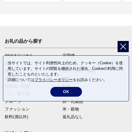
お礼の品から探す
ANAオリジナル
定期便
酒
肉類
当サイトでは、サイト利便性向上のため、クッキー（Cookie）を使
用しています。サイトの閲覧を継続された場合、Cookieの利用に同
加工食品
旅行・宿泊・体験
意したことものといたします。
魚介類
麺類
詳細については
プライバシーポリシー
をお読みください。
日用品・雑貨
野菜
OK
パン・菓子類
電化製品
フルーツ
卵・乳製品
ファッション
米・穀物
飲料(酒以外)
返礼品なし