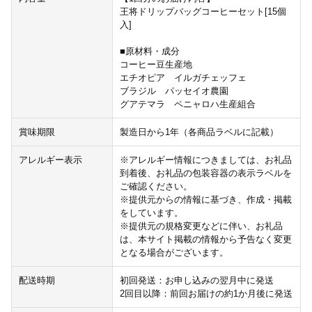
王将ドリップバッグコーヒーセット[15個
入]
■原材料・成分
コーヒー豆生産地
エチオピア イルガチェッフェ
ブラジル パッセイオ農園
グアテマラ ペニャロハ生産組合
賞味期限
製造日から1年（各商品ラベルに記載）
アレルギー表示
※アレルギー情報につきましては、お礼品
到着後、お礼品の包装容器の表示ラベルを
ご確認ください。
※提供元からの情報に基づき、作成・掲載
をしています。
※提供元の規格変更などに伴い、お礼品
は、本サイト掲載の情報から予告なく変更
となる場合がございます。
配送時期
初回発送：お申し込みの翌月中に発送
2回目以降：前回お届けの約1か月後に発送