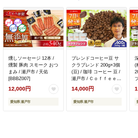
燻しソーセージ 12本 /
ブレンドコーヒー豆 サ
燻製 豚肉 スモーク おつ
クラブレンド 200g×3個
まみ / 瀬戸市 / 天佑
(豆) / 珈琲 コーヒー 豆 /
2
[BBBZ007]
瀬戸市 / Ｃｏｆｆｅｅ
ＳＡＫＵＲＡ
12,000円
14,000円
1
[BBAB009]
Ｋ
愛知県 瀬戸市
愛知県 瀬戸市