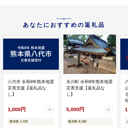
あなたにおすすめの返礼品
八代市 令和8年熊本地震
氷川町 令和8年熊本地震
災害支援【返礼品な
災害支援【返礼品な
し】
し】
1,000円
5,000円
1
熊本県 八代市
熊本県 氷川町