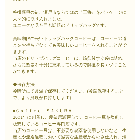
将棋振興の街、瀬戸市ならではの『王将』をパッケージに
大々的に取り入れました。
ユニークな見た目も話題のドリップバッグです。
賞味期限の長いドリップバッグコーヒーは、コーヒーの道
具をお持ちでなくても美味しいコーヒーを入れることがで
きます。
当店のドリップバッグコーヒーは、焙煎後すぐ袋に詰め、
さらに窒素を十分に充填しているので鮮度を長く保つこと
ができます。
◆保存方法
冷暗所にて常温で保存してください。(冷蔵保存すること
で、より鮮度が長持ちします)
■Ｃｏｆｆｅｅ ＳＡＫＵＲＡ
2001年に創業し、愛知県瀬戸市で、コーヒー豆を焙煎し
販売しているコーヒー専門店です。
当店のコーヒー豆は、不必要な農薬を使用しないなど、生
産地や流通過程において誠実な生産者からのみ仕入れ、焙