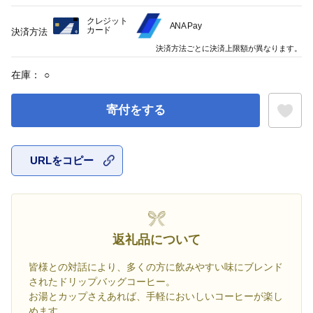
クレジット
ANA Pay
カード
決済方法
決済方法ごとに決済上限額が異なります。
在庫：
○
寄付をする
URLをコピー
お気に入
返礼品について
皆様との対話により、多くの方に飲みやすい味にブレンド
されたドリップバッグコーヒー。
お湯とカップさえあれば、手軽においしいコーヒーが楽し
めます。