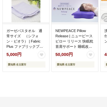
ガーゼバスタオル 通
NEWPEACE Pillow
常サイズ （シフォ
Release | ニューピース
ン・ビオラ） | Fabric
ピロー リリース 快眠枕
Plus ファブリックプラ
首肩サポート 睡眠改善
ス ガーゼ バスタオル 綿
リラックス 健康グッズ
5,000円
50,000円
4
入り 綿100％ 涼感 軽量
人気 おすすめ 睡眠サポ
通気性 吸水性 肌触り 快
ート 快適素材 低反発 睡
愛知県 名古屋市
愛知県 名古屋市
眠 寝具 人気 おすすめ
眠質向上 送料無料 名古
洗える 日本製 送料無料
屋市