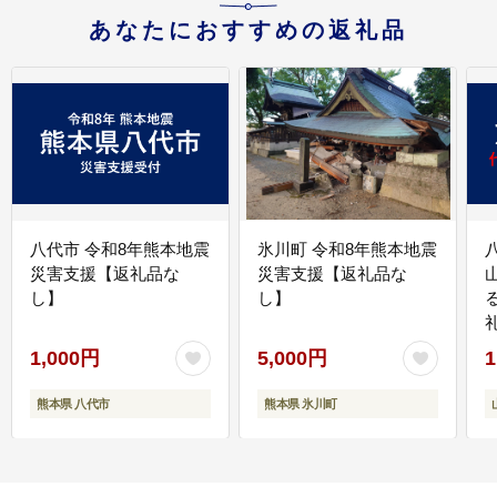
あなたにおすすめの返礼品
八代市 令和8年熊本地震
氷川町 令和8年熊本地震
災害支援【返礼品な
災害支援【返礼品な
し】
し】
1,000円
5,000円
1
熊本県 八代市
熊本県 氷川町