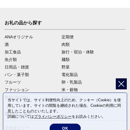
お礼の品から探す
ANAオリジナル
定期便
酒
肉類
加工食品
旅行・宿泊・体験
魚介類
麺類
日用品・雑貨
野菜
パン・菓子類
電化製品
フルーツ
卵・乳製品
ファッション
米・穀物
飲料(酒以外)
返礼品なし
当サイトでは、サイト利便性向上のため、クッキー（Cookie）を使
用しています。サイトの閲覧を継続された場合、Cookieの利用に同
意したことものといたします。
地域から探す
詳細については
プライバシーポリシー
をお読みください。
北海道エリア
東北エリア
OK