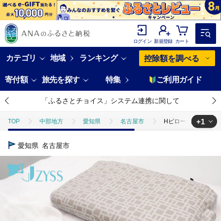
ログイン
新規登録
カート
カテゴリ
地域
ランキング
控除額を調べる
寄付額
旅先を探す
特集
ご利用ガイド
「ふるさとチョイス」システム連携に関して
+1
TOP
中部地方
愛知県
名古屋市
Hピロー 読書枕HO
TOP
日用品・雑貨
寝具・タオル
Hピロー 読書枕HONT
愛知県
名古屋市