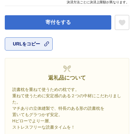
決済方法ごとに決済上限額が異なります。
寄付をする
URLをコピー
お気に入
返礼品について
読書枕を重ねて使うための枕です。
重ねて使うために安定感のある２つの中材にこだわりまし
た。
マチありの立体縫製で、特長のある形の読書枕を
置いてもグラつかず安定。
Hピローでより一層、
ストレスフリーな読書タイムを！