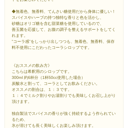
◆無着色、無香料、てんさい糖使用だから身体に優しい！
スパイスやハーブの持つ独特な香りと色を活かし、
砂糖はオリゴ糖を含む甜菜糖を使用しているので、
善玉菌を応援して、お腹の調子を整えるサポートをしてく
れます。
”コーラ感”をしっかり出しつつも、無着色、無香料、保存
料不使用にこだわったコーラシロップです。
《おススメの飲み方》
こちらは希釈用のシロップです。
300ml 約6杯分（1杯50cc使用した場合）
炭酸水と割って、コーラとしてお飲みください。
オススメの割合は、１：３です。
１：４でミルク割りやお湯割りでも美味しくお召し上がり
頂けます。
独自製法でスパイスの香りが強く持続するよう作られてい
るため、
氷が溶けても長く美味しくお楽しみ頂けます。