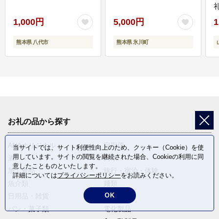
1,000円
5,000円
1
熊本県 八代市
熊本県 氷川町
お礼の品から探す
ANAオリジナル
定期便
当サイトでは、サイト利便性向上のため、クッキー（Cookie）を使
用しています。サイトの閲覧を継続された場合、Cookieの利用に同
酒
肉類
意したことものといたします。
加工食品
旅行・宿泊・体験
詳細については
プライバシーポリシー
をお読みください。
魚介類
麺類
OK
日用品・雑貨
野菜
パン・菓子類
電化製品