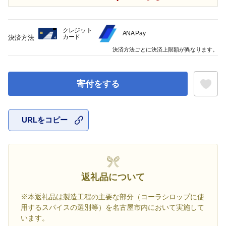
クレジット
ANA Pay
カード
決済方法
決済方法ごとに決済上限額が異なります。
寄付をする
URLをコピー
お気に入
返礼品について
※本返礼品は製造工程の主要な部分（コーラシロップに使
用するスパイスの選別等）を名古屋市内において実施して
います。