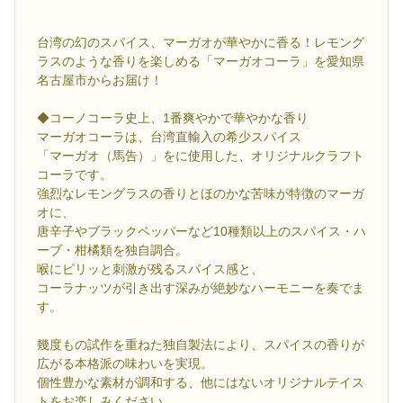
台湾の幻のスパイス、マーガオが華やかに香る！レモング
ラスのような香りを楽しめる「マーガオコーラ」を愛知県
名古屋市からお届け！
◆コーノコーラ史上、1番爽やかで華やかな香り
マーガオコーラは、台湾直輸入の希少スパイス
「マーガオ（馬告）」をに使用した、オリジナルクラフト
コーラです。
強烈なレモングラスの香りとほのかな苦味が特徴のマーガ
オに、
唐辛子やブラックペッパーなど10種類以上のスパイス・ハ
ーブ・柑橘類を独自調合。
喉にピリッと刺激が残るスパイス感と、
コーラナッツが引き出す深みが絶妙なハーモニーを奏でま
す。
幾度もの試作を重ねた独自製法により、スパイスの香りが
広がる本格派の味わいを実現。
個性豊かな素材が調和する、他にはないオリジナルテイス
トをお楽しみください。