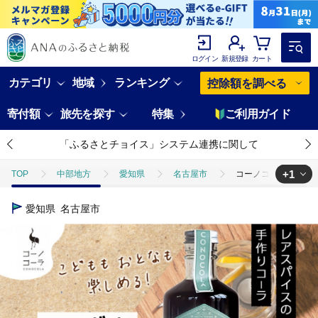
ログイン
新規登録
カート
カテゴリ
地域
ランキング
控除額を調べる
寄付額
旅先を探す
特集
ご利用ガイド
「ふるさとチョイス」システム連携に関して
+1
TOP
中部地方
愛知県
名古屋市
コーノコーラ マーガオ
TOP
飲料（酒以外）
コーノコーラ マーガオコーラ 瓶 300ml 1
愛知県
名古屋市