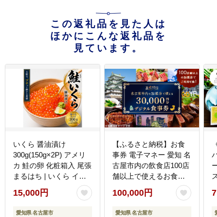
この返礼品を見た人は
ほかにこんな返礼品を
見ています。
いくら 醤油漬け
【ふるさと納税】お食
300g(150g×2P) アメリ
事券 電子マネー 愛知 名
カ 鮭の卵 化粧箱入 尾張
古屋市内の飲食店100店
まるはち | いくら イク
舗以上で使えるお食事
ラ いくら醤油漬け 鮭卵
券 モーニング・ラン
15,000円
100,000円
7
醤油漬け 化粧箱入り 贈
チ・ディナー 「美味切
答用 高級 グルメ 人気
符」 30,000円分
ー CONO SP
愛知県 名古屋市
愛知県 名古屋市