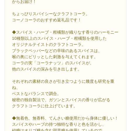
からお届け！
ちょっぴりスパイシーなクラフトコーラ。
コーノコーラのおすすめ返礼品です！
◆スパイス・ハーブ・柑橘類が織りなす香りのハーモニー
10種類以上のスパイス・ハーブ・柑橘類を使用した
オリジナルテイストのクラフトコーラ。
ブラックペッパーなどの辛味のあるスパイスは、
喉の奥にピリッとした刺激を与えてくれます。
コーラの実「コーラナッツ」のスパイスが、
他のスパイスの深みを引き出します。
それぞれの素材の良さが引き立つように幾度も研究を重
ね、
ベストなバランスで調合。
秘密の独自製法で、ガツンとスパイスの香りが広がる
クラフトコーラに仕上げています。
◆無着色、無香料、てんさい糖使用だから身体に優しい！
スパイスやハーブの持つ独特な香りと色を活かし、
砂糖はオリゴ糖を含む甜菜糖を使用しているので、