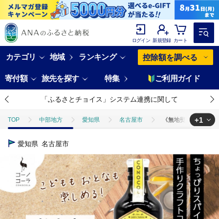
ログイン
新規登録
カート
カテゴリ
地域
ランキング
控除額を調べる
寄付額
旅先を探す
特集
ご利用ガイド
「ふるさとチョイス」システム連携に関して
+1
TOP
中部地方
愛知県
名古屋市
《無地熨斗》コーノコー
TOP
飲料（酒以外）
《無地熨斗》コーノコーラ おとなコーラ 300m
愛知県
名古屋市