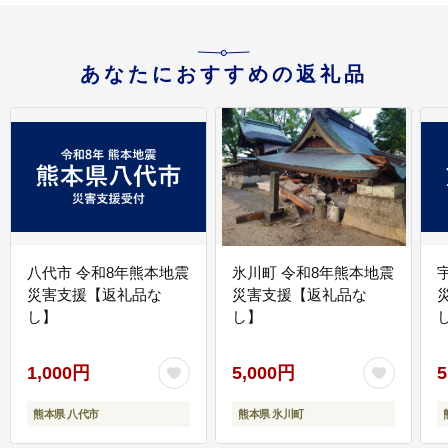
あなたにおすすめの返礼品
八代市 令和8年熊本地震
氷川町 令和8年熊本地震
災害支援【返礼品な
災害支援【返礼品な
し】
し】
し
1,000円
5,000円
5
熊本県 八代市
熊本県 氷川町