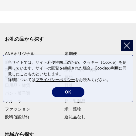
お礼の品から探す
ANAオリジナル
定期便
酒
肉類
当サイトでは、サイト利便性向上のため、クッキー（Cookie）を使
用しています。サイトの閲覧を継続された場合、Cookieの利用に同
加工食品
旅行・宿泊・体験
意したことものといたします。
魚介類
麺類
詳細については
プライバシーポリシー
をお読みください。
日用品・雑貨
野菜
OK
パン・菓子類
電化製品
フルーツ
卵・乳製品
ファッション
米・穀物
飲料(酒以外)
返礼品なし
地域から探す