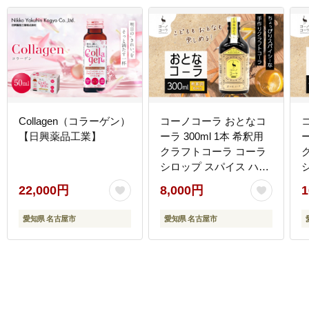
Collagen（コラーゲン）
コーノコーラ おとなコ
【日興薬品工業】
ーラ 300ml 1本 希釈用
ー
クラフトコーラ コーラ
シロップ スパイス ハー
ブ ノンカフェイン 無着
22,000円
8,000円
1
色 無香料 手作り 飲料
ドリンク ギフト お取り
取り
愛知県 名古屋市
愛知県 名古屋市
寄せ 愛知県 名古屋市