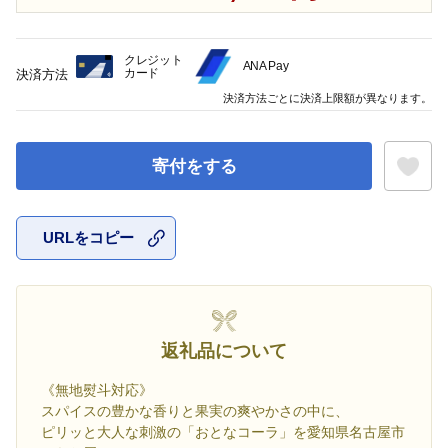
クレジット
ANA Pay
カード
決済方法
決済方法ごとに決済上限額が異なります。
寄付をする
URLをコピー
お気に入
返礼品について
《無地熨斗対応》
スパイスの豊かな香りと果実の爽やかさの中に、
ピリッと大人な刺激の「おとなコーラ」を愛知県名古屋市