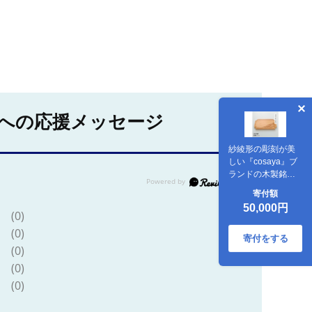
への応援メッセージ
紗綾形の彫刻が美
しい『cosaya』ブ
ランドの木製銘々
皿シリーズ 木
寄付額
製 角皿
50,000円
（8cm×14.5cm）
(0)
(0)
寄付をする
(0)
(0)
(0)