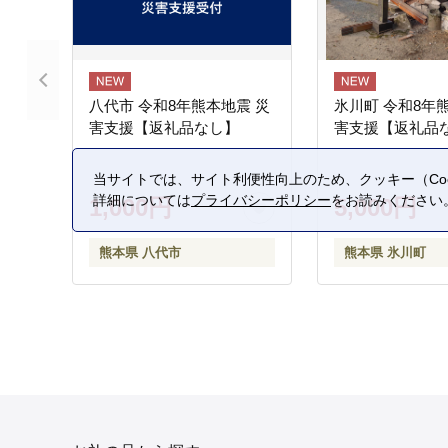
八代市 令和8年熊本地震 災
氷川町 令和8年
害支援【返礼品なし】
害支援【返礼品
当サイトでは、サイト利便性向上のため、クッキー（Coo
詳細については
プライバシーポリシー
をお読みください
1,000円
5,000円
熊本県 八代市
熊本県 氷川町