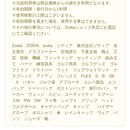
※当該利用券は税込価格からの値引き利用となります。
※有効期限：発行日から1年間
※使用枚数の上限はございません。
※有効期限を過ぎた場合、使用する事はできません。
※その他の事項については、Zodiaショップ本店にお電話
にてご確認ください。
Zodia ZODIA zodia ゾディア 株式会社ゾディア 名
古屋市 クラブメーカー 宮地啓介 千葉文雄 職人 工
芸 技術 機械 フィッティング セッティング 組み立
て パーツ 練習器具 ゴルフ用具 ゴルフグッズ ゴル
フクラブ ドライバー ウッド フェアウェイウッド ク
ラブヘッド アイアン フレックス FLEX S R SR
X パター ゴルフ場 アプローチ コンペ賞品 エコ
バッグ トートバッグ ボストンバッグ 旅行カバン マ
ーカー ウェッジ スピン ユーティリティ スプーン
３W PW SW ライ角 シャフト グリップ ヘッド
ゴルフボール キャディバッグ キャップ バイザー
グローブ ポロシャツ 傘 レインキャップ ウェア パ
ンツ シューズ 靴