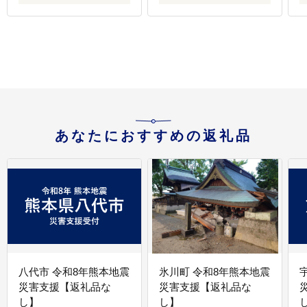
ネス 
あなたにおすすめの返礼品
八代市 令和8年熊本地震
氷川町 令和8年熊本地震
災害支援【返礼品な
災害支援【返礼品な
し】
し】
し