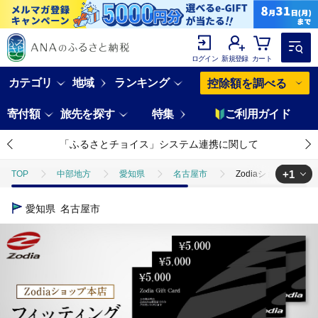
ログイン
新規登録
カート
カテゴリ
地域
ランキング
控除額を調べる
寄付額
旅先を探す
特集
ご利用ガイド
「ふるさとチョイス」システム連携に関して
+1
TOP
中部地方
愛知県
名古屋市
Zodiaショップ本店フ
TOP
日用品・雑貨
スポーツ用品
Zodiaショップ本店フィッテ
愛知県
名古屋市