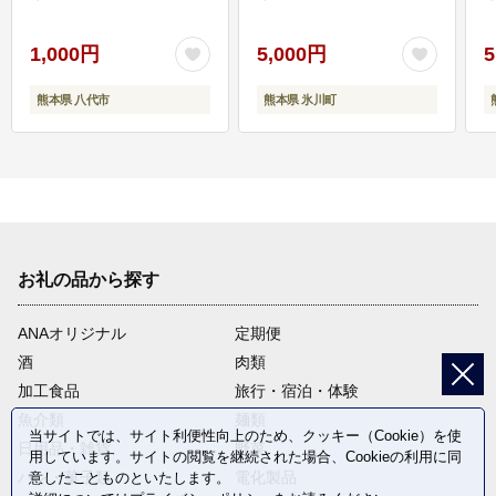
1,000円
5,000円
5
熊本県 八代市
熊本県 氷川町
お礼の品から探す
ANAオリジナル
定期便
酒
肉類
加工食品
旅行・宿泊・体験
魚介類
麺類
当サイトでは、サイト利便性向上のため、クッキー（Cookie）を使
日用品・雑貨
野菜
用しています。サイトの閲覧を継続された場合、Cookieの利用に同
パン・菓子類
電化製品
意したことものといたします。