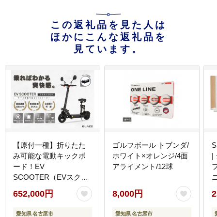
この返礼品を見た人は
ほかにこんな返礼品を
見ています。
【原付一種】折りたた
ゴルフボール トブンダ/
S
み可能な電動キックボ
ホワイト×オレンジ/4面
ード！EV
アライメント/12球
SCOOTER（EVスクー
ター） ブラック
652,000円
8,000円
2
愛知県 名古屋市
愛知県 名古屋市