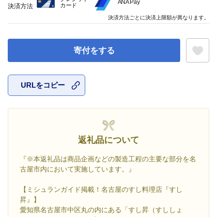
ANA Pay
カード
決済方法
決済方法ごとに決済上限額が異なります。
寄付をする
URLをコピー
お気に入
返礼品について
『※本返礼品は商品企画などの製造工程の主要な部分を名
古屋市内において実施しています。』
【ミシュランガイド掲載！名古屋のすし料理店『すし
昇』】
愛知県名古屋市中区丸の内にある「すし昇（すししょ