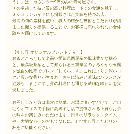
う）」は、カウンター9席のみの寿司屋です。
その卓越した技と質の高い料理は、多くの食通を魅了し、
ミシュランガイドにも掲載された実績を持つ名店。
最高の旬の素材を使い、職人の確かな技術とこだわりが詰
まった握りを提供することで、お客様に忘れられない食体
験をお届けしています。
【すし昇 オリジナルブレンドティー】
お茶どころとして名高い愛知県西尾産の風味豊かな抹茶
と、最高級茶葉として知られる三重県産のまろやかな玉露
を独自の比率でブレンドしています。これにより、深いコ
クと豊かな香りが生まれ、さらに渋みと苦味のバランスが
絶妙な、まさにすし昇の料理にも通じる繊細な味わいを実
現しました。
お召し上がり方は非常に簡単。お湯に溶かすだけで、ご自
宅やオフィスで手軽に高級すし店で提供される上質なお茶
の味をお楽しみいただけます。日常のリラックスタイム
や、大切な方へのおもてなしに、ぜひすし昇こだわりの一
杯をご堪能ください。