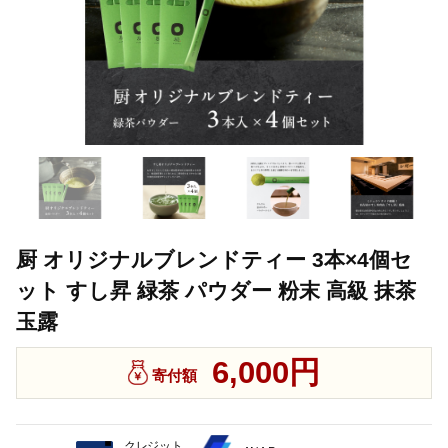
厨 オリジナルブレンドティー 3本×4個セ
ット すし昇 緑茶 パウダー 粉末 高級 抹茶
玉露
6,000円
寄付額
クレジット