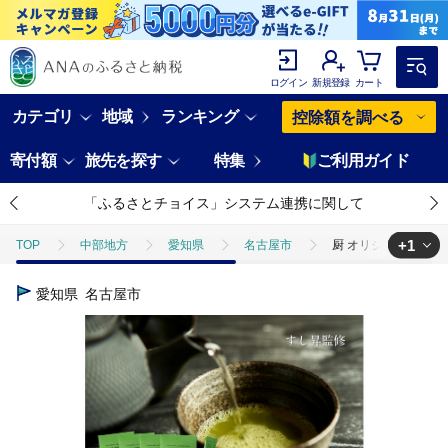
ログイン
新規登録
カート
カテゴリ
地域
ランキング
控除額を調べる
寄付額
旅先を探す
特集
ご利用ガイド
「ふるさとチョイス」システム連携に関して
+1
TOP
中部地方
愛知県
名古屋市
厨 オリジナルブレンド
TOP
飲料（酒以外）
ソフトドリンク
お茶
厨 オリジ
愛知県
名古屋市