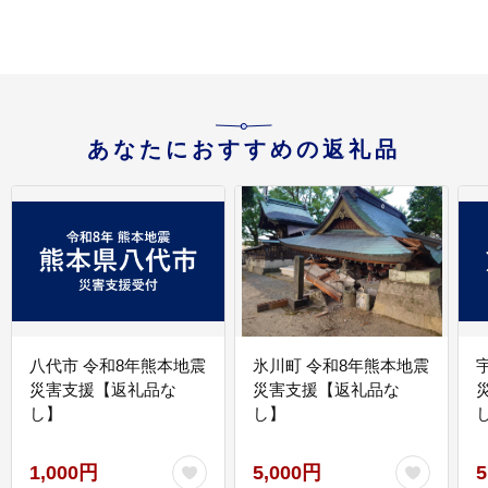
あなたにおすすめの返礼品
八代市 令和8年熊本地震
氷川町 令和8年熊本地震
災害支援【返礼品な
災害支援【返礼品な
し】
し】
し
1,000円
5,000円
5