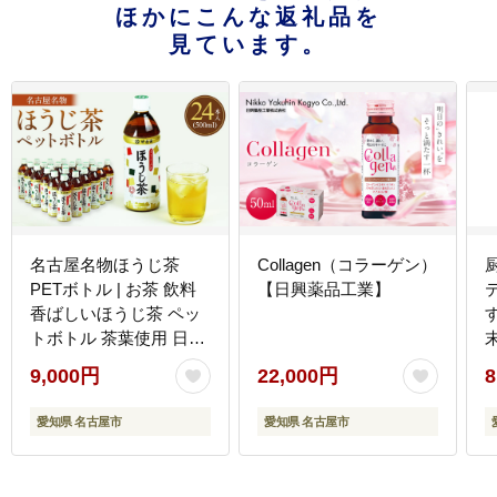
ほかにこんな返礼品を
見ています。
名古屋名物ほうじ茶
Collagen（コラーゲン）
PETボトル | お茶 飲料
【日興薬品工業】
香ばしいほうじ茶 ペッ
トボトル 茶葉使用 日本
茶 健康飲料 常温保存 送
9,000円
22,000円
8
料無料 人気 おすすめ
愛知県 名古屋市
愛知県 名古屋市