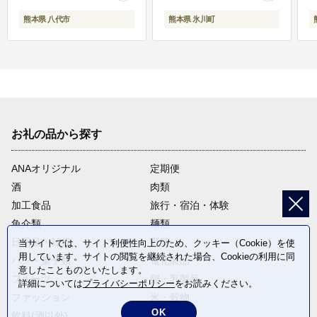
熊本県 八代市
熊本県 氷川町
お礼の品から探す
ANAオリジナル
定期便
酒
肉類
加工食品
旅行・宿泊・体験
魚介類
麺類
日用品・雑貨
野菜
当サイトでは、サイト利便性向上のため、クッキー（Cookie）を使
用しています。サイトの閲覧を継続された場合、Cookieの利用に同
パン・菓子類
電化製品
意したことものといたします。
フルーツ
卵・乳製品
詳細については
プライバシーポリシー
をお読みください。
ファッション
米・穀物
OK
飲料(酒以外)
返礼品なし