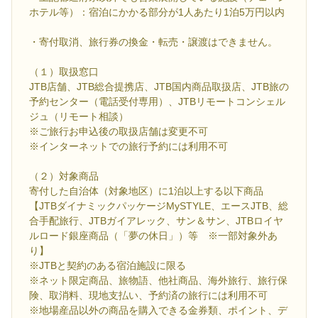
ホテル等）：宿泊にかかる部分が1人あたり1泊5万円以内
・寄付取消、旅行券の換金・転売・譲渡はできません。
（１）取扱窓口
JTB店舗、JTB総合提携店、JTB国内商品取扱店、JTB旅の
予約センター（電話受付専用）、JTBリモートコンシェル
ジュ（リモート相談）
※ご旅行お申込後の取扱店舗は変更不可
※インターネットでの旅行予約には利用不可
（２）対象商品
寄付した自治体（対象地区）に1泊以上する以下商品
【JTBダイナミックパッケージMySTYLE、エースJTB、総
合手配旅行、JTBガイアレック、サン＆サン、JTBロイヤ
ルロード銀座商品（「夢の休日」）等 ※一部対象外あ
り】
※JTBと契約のある宿泊施設に限る
※ネット限定商品、旅物語、他社商品、海外旅行、旅行保
険、取消料、現地支払い、予約済の旅行には利用不可
※地場産品以外の商品を購入できる金券類、ポイント、デ