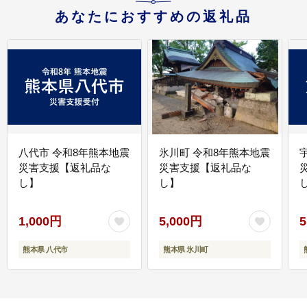
あなたにおすすめの返礼品
八代市 令和8年熊本地震
氷川町 令和8年熊本地震
災害支援【返礼品な
災害支援【返礼品な
し】
し】
し
1,000円
5,000円
5
熊本県 八代市
熊本県 氷川町