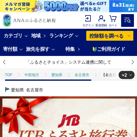
ログイン
新規登録
カート
カテゴリ
地域
ランキング
控除額を調べる
寄付額
旅先を探す
特集
ご利用ガイド
「ふるさとチョイス」システム連携に関して
+2
TOP
中部地方
愛知県
名古屋市
【名古屋市】JTBふる
TOP
旅行・宿泊・体験
パッケージ旅行
【名古屋市】JTBふ
愛知県
名古屋市
TOP
旅行・宿泊・体験
宿泊券
【名古屋市】JTBふるさと旅行