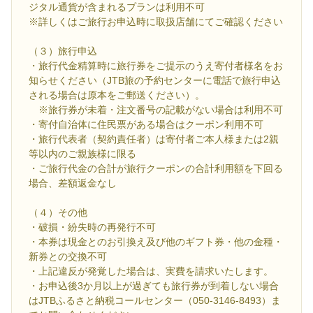
ジタル通貨が含まれるプランは利用不可
※詳しくはご旅行お申込時に取扱店舗にてご確認ください
（３）旅行申込
・旅行代金精算時に旅行券をご提示のうえ寄付者様名をお
知らせください（JTB旅の予約センターに電話で旅行申込
される場合は原本をご郵送ください）。
※旅行券が未着・注文番号の記載がない場合は利用不可
・寄付自治体に住民票がある場合はクーポン利用不可
・旅行代表者（契約責任者）は寄付者ご本人様または2親
等以内のご親族様に限る
・ご旅行代金の合計が旅行クーポンの合計利用額を下回る
場合、差額返金なし
（４）その他
・破損・紛失時の再発行不可
・本券は現金とのお引換え及び他のギフト券・他の金種・
新券との交換不可
・上記違反が発覚した場合は、実費を請求いたします。
・お申込後3か月以上が過ぎても旅行券が到着しない場合
はJTBふるさと納税コールセンター（050-3146-8493）ま