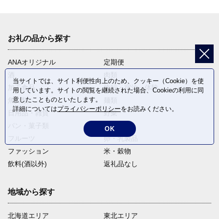
お礼の品から探す
ANAオリジナル
定期便
酒
肉類
当サイトでは、サイト利便性向上のため、クッキー（Cookie）を使
加工食品
旅行・宿泊・体験
用しています。サイトの閲覧を継続された場合、Cookieの利用に同
意したことものといたします。
魚介類
麺類
詳細については
プライバシーポリシー
をお読みください。
日用品・雑貨
野菜
パン・菓子類
電化製品
OK
フルーツ
卵・乳製品
ファッション
米・穀物
飲料(酒以外)
返礼品なし
地域から探す
北海道エリア
東北エリア