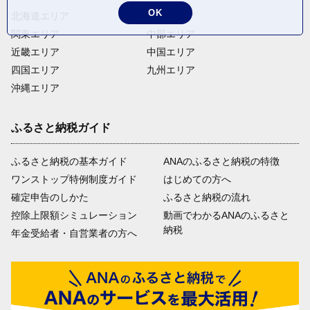
OK
北海道エリア
東北エリア
関東エリア
中部エリア
近畿エリア
中国エリア
四国エリア
九州エリア
沖縄エリア
ふるさと納税ガイド
ふるさと納税の基本ガイド
ANAのふるさと納税の特徴
ワンストップ特例制度ガイド
はじめての方へ
確定申告のしかた
ふるさと納税の流れ
控除上限額シミュレーション
動画でわかるANAのふるさと
納税
年金受給者・自営業者の方へ