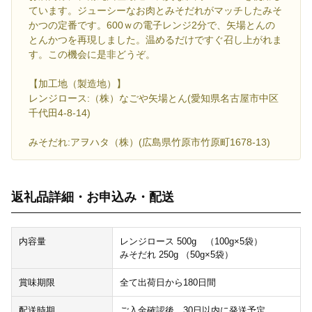
ています。ジューシーなお肉とみそだれがマッチしたみそ
かつの定番です。600ｗの電子レンジ2分で、矢場とんの
とんかつを再現しました。温めるだけですぐ召し上がれま
す。この機会に是非どうぞ。
【加工地（製造地）】
レンジロース:（株）なごや矢場とん(愛知県名古屋市中区
千代田4-8-14)
みそだれ:アヲハタ（株）(広島県竹原市竹原町1678-13)
返礼品詳細・お申込み・配送
内容量
レンジロース 500g （100g×5袋）
みそだれ 250g （50g×5袋）
賞味期限
全て出荷日から180日間
配送時期
ご入金確認後、30日以内に発送予定