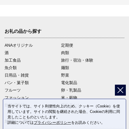
お礼の品から探す
ANAオリジナル
定期便
酒
肉類
加工食品
旅行・宿泊・体験
魚介類
麺類
日用品・雑貨
野菜
パン・菓子類
電化製品
フルーツ
卵・乳製品
ファッション
米・穀物
飲料(酒以外)
返礼品なし
当サイトでは、サイト利便性向上のため、クッキー（Cookie）を使
用しています。サイトの閲覧を継続された場合、Cookieの利用に同
意したことものといたします。
地域から探す
詳細については
プライバシーポリシー
をお読みください。