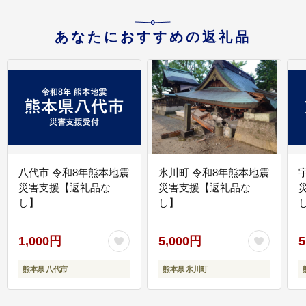
あなたにおすすめの返礼品
八代市 令和8年熊本地震
氷川町 令和8年熊本地震
災害支援【返礼品な
災害支援【返礼品な
し】
し】
し
1,000円
5,000円
5
熊本県 八代市
熊本県 氷川町