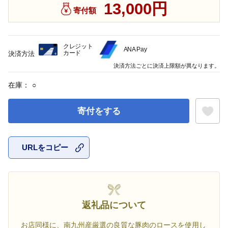
13,000円
寄付額
クレジット
ANA Pay
カード
決済方法
決済方法ごとに決済上限額が異なります。
在庫：
○
寄付をする
URLをコピー
お気に入
返礼品について
お店同様に、南九州産厳選の良質な豚肉のロースを使用し