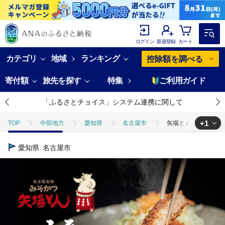
ログイン
新規登録
カート
カテゴリ
地域
ランキング
控除額を調べる
寄付額
旅先を探す
特集
ご利用ガイド
「ふるさとチョイス」システム連携に関して
+1
TOP
中部地方
愛知県
名古屋市
矢場とん みそロースか
TOP
肉
加工肉
ほかの加工肉
矢場とん みそロースかつ
愛知県
名古屋市