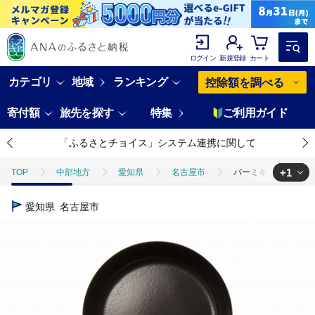
ログイン
新規登録
カート
カテゴリ
地域
ランキング
控除額を調べる
寄付額
旅先を探す
特集
ご利用ガイド
「ふるさとチョイス」システム連携に関して
+1
TOP
中部地方
愛知県
名古屋市
バーミキュラ フライパ
TOP
日用品・雑貨
ほかの雑貨・日用品
バーミキュラ フライ
愛知県
名古屋市