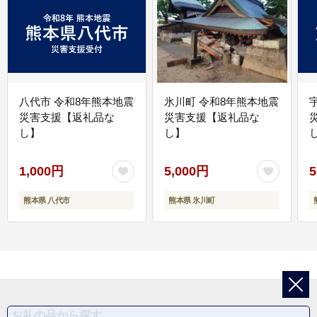
八代市 令和8年熊本地震
氷川町 令和8年熊本地震
災害支援【返礼品な
災害支援【返礼品な
し】
し】
し
1,000円
5,000円
5
熊本県 八代市
熊本県 氷川町
お礼の品から探す