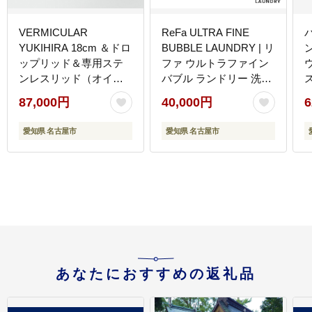
VERMICULAR
ReFa ULTRA FINE
YUKIHIRA 18cm ＆ドロ
BUBBLE LAUNDRY | リ
ン
ップリッド＆専用ステ
ファ ウルトラファイン
ンレスリッド（オイス
バブル ランドリー 洗浄
ターグレー） | 鍋 なべ
洗濯 洗濯槽 掃除 洗浄効
87,000円
40,000円
6
雪平鍋 調理器具 キッチ
果 取付簡単 送料無料 名
ン用品 VERMICULAR
古屋市
愛知県 名古屋市
愛知県 名古屋市
鋳物ホーロー鍋 片手鍋
日本製 ガス火 ガス IH
ス
IH対応 和食 煮込み みそ
汁 高級 おしゃれ ギフト
プレゼント 人気 おすす
め 送料無料
あなたにおすすめの返礼品