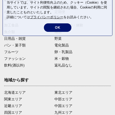
当サイトでは、サイト利便性向上のため、クッキー（Cookie）を使
用しています。サイトの閲覧を継続された場合、Cookieの利用に同
ANAオリジナル
定期便
意したことものといたします。
詳細については
プライバシーポリシー
をお読みください。
酒
肉類
加工食品
旅行・宿泊・体験
OK
魚介類
麺類
日用品・雑貨
野菜
パン・菓子類
電化製品
フルーツ
卵・乳製品
ファッション
米・穀物
飲料(酒以外)
返礼品なし
地域から探す
北海道エリア
東北エリア
関東エリア
中部エリア
近畿エリア
中国エリア
四国エリア
九州エリア