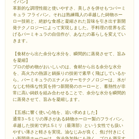
イパン】
革新的な調理性能と使いやすさ、美しさを併せもつバーミ
キュラ フライパン。それは熟練職人の卓越した鋳物ホー
ロー技術と、絶妙な食感と凝縮された旨味を引き出す新開
発テクノロジーによって実現しました。手料理の世界を広
げるバーミキュラの自信作が、あなたの暮らしを変えてい
きます。
【食材から出た余分な水分を、瞬間的に蒸発させて、旨み
を凝縮】
プロの炒め物がおいしいのは、食材から出る余分な水分
を、高火力の熱源と鍋振りの技術で素早く飛ばしているか
ら。バーミキュラのエナメルサーモテクノロジーは、水が
なじむ特殊な性質を持つ新開発のホーローと、蓄熱性が非
常に高い鋳鉄を組み合わせることで、余分な水分を瞬間的
に蒸発させて、旨みを凝縮します。
【五感に響く使い心地を、追い求めました】
通常3～5ミリの厚さがある鋳物ホーロー製のフライパン。
卓越した技術で約1.5ミリ（最薄部）という女性でも扱い
やすい薄さと軽さを実現。油なじみが良く、焦げ付きにく
い新開発ホーローは、急冷急加熱にも強く、プロも満足す