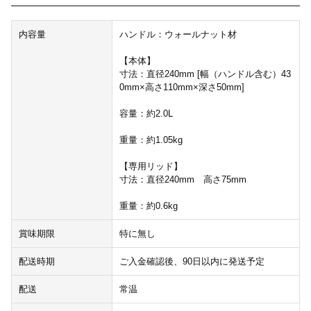
内容量
ハンドル：ウォールナット材
【本体】
寸法：直径240mm [幅（ハンドル含む）43
0mm×高さ110mm×深さ50mm]
容量：約2.0L
重量：約1.05kg
【専用リッド】
寸法：直径240mm 高さ75mm
重量：約0.6kg
賞味期限
特に無し
配送時期
ご入金確認後、90日以内に発送予定
配送
常温