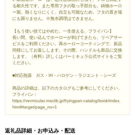
る耐久性です。また専用フタの取っ手部分も、鋳物ホーロ
ー製。熱くなりにくく、自立も可能なため、フタの置き場
にも困りません。※無水調理はできません。
【もう使い捨てはやめた。一生使える、フライパン】
長い間、使い込んでホーローが剥げてきたら、リペアサー
ビスをご利用ください。再ホーローコーティングで、新品
同様にしてお返しします。その際、ハンドルも新品に交換
します。（有料）詳しくはバーミキュラ公式サイトをご覧
ください。
■対応熱源 ガス・IH・ハロゲン・ラジエント・シーズ
商品の詳細は、以下のカタログもご参考にしてください。
フライパン：
https://vermicular.meclib.jp/fryingpan-catalog/book/index.
html#target/page_no=1
返礼品詳細・お申込み・配送