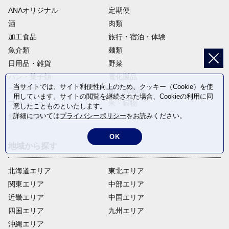
ANAオリジナル
定期便
酒
肉類
加工食品
旅行・宿泊・体験
魚介類
麺類
日用品・雑貨
野菜
パン・菓子類
電化製品
当サイトでは、サイト利便性向上のため、クッキー（Cookie）を使
フルーツ
卵・乳製品
用しています。サイトの閲覧を継続された場合、Cookieの利用に同
ファッション
米・穀物
意したことものといたします。
詳細については
プライバシーポリシー
をお読みください。
飲料(酒以外)
返礼品なし
OK
地域から探す
北海道エリア
東北エリア
関東エリア
中部エリア
近畿エリア
中国エリア
四国エリア
九州エリア
沖縄エリア