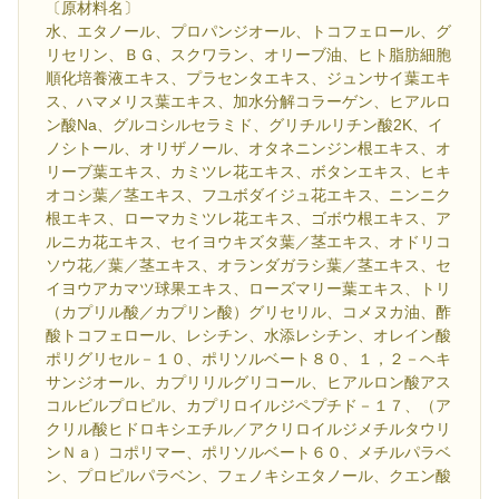
〔原材料名〕
水、エタノール、プロパンジオール、トコフェロール、グ
リセリン、ＢＧ、スクワラン、オリーブ油、ヒト脂肪細胞
順化培養液エキス、プラセンタエキス、ジュンサイ葉エキ
ス、ハマメリス葉エキス、加水分解コラーゲン、ヒアルロ
ン酸Na、グルコシルセラミド、グリチルリチン酸2K、イ
ノシトール、オリザノール、オタネニンジン根エキス、オ
リーブ葉エキス、カミツレ花エキス、ボタンエキス、ヒキ
オコシ葉／茎エキス、フユボダイジュ花エキス、ニンニク
根エキス、ローマカミツレ花エキス、ゴボウ根エキス、ア
ルニカ花エキス、セイヨウキズタ葉／茎エキス、オドリコ
ソウ花／葉／茎エキス、オランダガラシ葉／茎エキス、セ
イヨウアカマツ球果エキス、ローズマリー葉エキス、トリ
（カプリル酸／カプリン酸）グリセリル、コメヌカ油、酢
酸トコフェロール、レシチン、水添レシチン、オレイン酸
ポリグリセル－１０、ポリソルベート８０、１，２－ヘキ
サンジオール、カプリリルグリコール、ヒアルロン酸アス
コルビルプロピル、カプリロイルジペプチド－１７、（ア
クリル酸ヒドロキシエチル／アクリロイルジメチルタウリ
ンＮａ）コポリマー、ポリソルベート６０、メチルパラベ
ン、プロピルパラベン、フェノキシエタノール、クエン酸