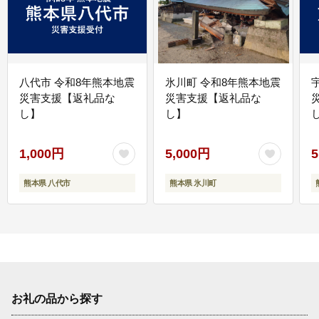
八代市 令和8年熊本地震
氷川町 令和8年熊本地震
災害支援【返礼品な
災害支援【返礼品な
し】
し】
し
1,000円
5,000円
5
熊本県 八代市
熊本県 氷川町
お礼の品から探す