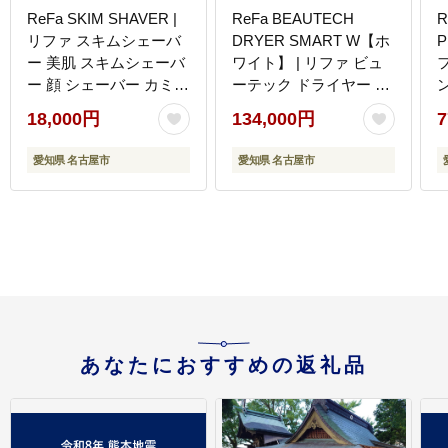
ReFa SKIM SHAVER |
ReFa BEAUTECH
R
リファ スキムシェーバ
DRYER SMART W【ホ
ー 美肌 スキムシェーバ
ワイト】 | リファ ビュ
ー 顔 シェーバー カミソ
ーテック ドライヤー ス
ン
リ 剃刀 ムダ毛 敏感肌
マートダブル 1年保証
18,000円
134,000円
7
うぶ毛 メイクの上から
海外対応 引っ越し 新居
シェービングクリーム
海外対応 折り畳み コン
愛知県 名古屋市
愛知県 名古屋市
不要 人気 おすすめ 愛知
パクト 軽量 速乾 大風量
県 名古屋市
ヘアケア 人気 おすすめ
あなたにおすすめの返礼品