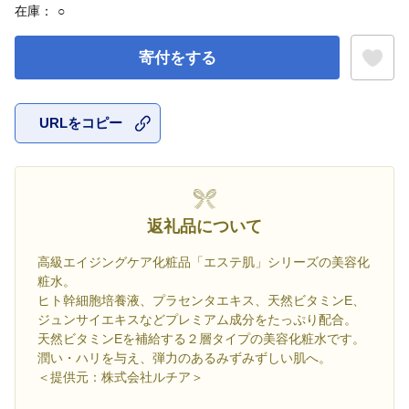
在庫：
○
寄付をする
URLをコピー
お気に入
返礼品について
高級エイジングケア化粧品「エステ肌」シリーズの美容化
粧水。
ヒト幹細胞培養液、プラセンタエキス、天然ビタミンE、
ジュンサイエキスなどプレミアム成分をたっぷり配合。
天然ビタミンEを補給する２層タイプの美容化粧水です。
潤い・ハリを与え、弾力のあるみずみずしい肌へ。
＜提供元：株式会社ルチア＞