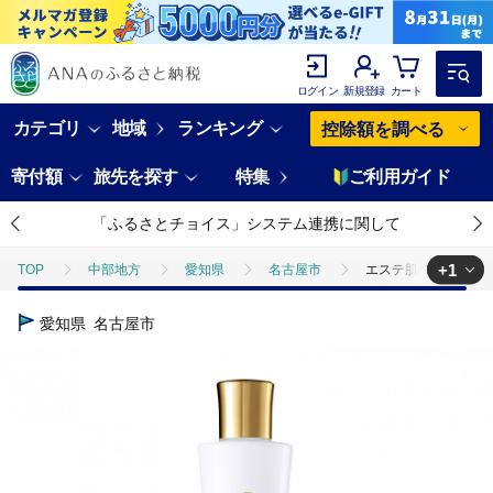
ログイン
新規登録
カート
カテゴリ
地域
ランキング
控除額を調べる
寄付額
旅先を探す
特集
ご利用ガイド
「ふるさとチョイス」システム連携に関して
+1
TOP
中部地方
愛知県
名古屋市
エステ肌ローション
TOP
日用品・雑貨
美容雑貨
エステ肌ローション
愛知県
名古屋市