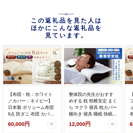
この返礼品を見た人は
ほかにこんな返礼品を
見ています。
【布団・枕：ホワイト
整体院の先生がおすす
／カバー：ネイビー】
めする 枕 頸椎安定 まく
日本製 ボリューム布団
ら マクラ 寝具 枕カバー
6点 防ダニ 布団 カバー
横向き 寝具 睡眠 快眠
セット 枕 枕カバー 布団
安眠 快適 熟睡
60,000円
12,000円
6
カバー ふとん 布団セッ