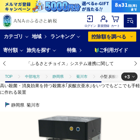
ログイン
新規登録
カート
カテゴリ
地域
ランキング
控除額を調べる
寄付額
旅先を探す
特集
ご利用ガイド
「ふるさとチョイス」システム連携に関して
+3
TOP
中部地方
静岡県
菊川市
小型 炭酸次亜水 製造装
高い殺菌・消臭効果を持つ殺菌水｢炭酸次亜水｣をいつでもどこでも手軽
TOP
日用品・雑貨
小型 炭酸次亜水 製造装置 据置タイプ 除菌 消臭
に作れる装置
TOP
日用品・雑貨
キッチン用品
小型 炭酸次亜水 製造装置 
静岡県
菊川市
TOP
日用品・雑貨
ほかの雑貨・日用品
小型 炭酸次亜水 製