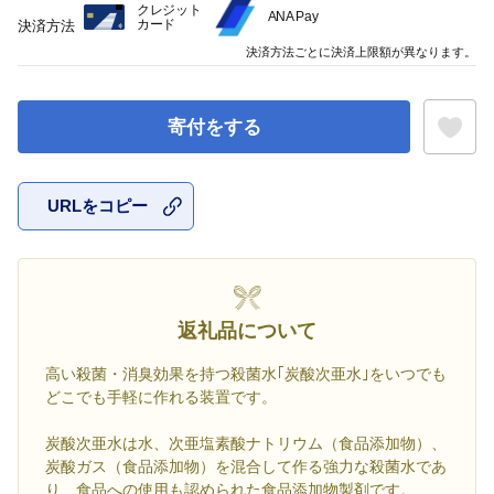
クレジット
ANA Pay
カード
決済方法
決済方法ごとに決済上限額が異なります。
寄付をする
URLをコピー
お気に入
返礼品について
高い殺菌・消臭効果を持つ殺菌水｢炭酸次亜水｣をいつでも
どこでも手軽に作れる装置です。
炭酸次亜水は水、次亜塩素酸ナトリウム（食品添加物）、
炭酸ガス（食品添加物）を混合して作る強力な殺菌水であ
り、食品への使用も認められた食品添加物製剤です。