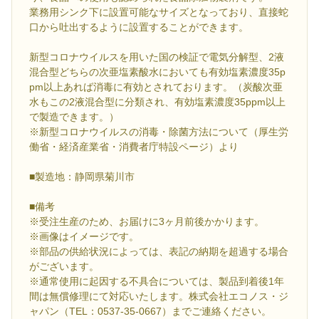
業務用シンク下に設置可能なサイズとなっており、直接蛇
口から吐出するように設置することができます。
新型コロナウイルスを用いた国の検証で電気分解型、2液
混合型どちらの次亜塩素酸水においても有効塩素濃度35p
pm以上あれば消毒に有効とされております。（炭酸次亜
水もこの2液混合型に分類され、有効塩素濃度35ppm以上
で製造できます。）
※新型コロナウイルスの消毒・除菌方法について（厚生労
働省・経済産業省・消費者庁特設ページ）より
■製造地：静岡県菊川市
■備考
※受注生産のため、お届けに3ヶ月前後かかります。
※画像はイメージです。
※部品の供給状況によっては、表記の納期を超過する場合
がございます。
※通常使用に起因する不具合については、製品到着後1年
間は無償修理にて対応いたします。株式会社エコノス・ジ
ャパン（TEL：0537-35-0667）までご連絡ください。