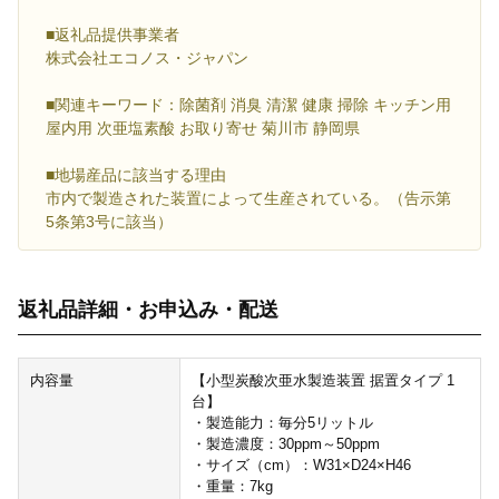
■返礼品提供事業者
株式会社エコノス・ジャパン
■関連キーワード：除菌剤 消臭 清潔 健康 掃除 キッチン用
屋内用 次亜塩素酸 お取り寄せ 菊川市 静岡県
■地場産品に該当する理由
市内で製造された装置によって生産されている。（告示第
5条第3号に該当）
返礼品詳細・お申込み・配送
内容量
【小型炭酸次亜水製造装置 据置タイプ 1
台】
・製造能力：毎分5リットル
・製造濃度：30ppm～50ppm
・サイズ（cm）：W31×D24×H46
・重量：7kg