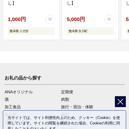
し】
し】
し
1,000円
5,000円
5
熊本県 八代市
熊本県 氷川町
お礼の品から探す
ANAオリジナル
定期便
酒
肉類
加工食品
旅行・宿泊・体験
魚介類
麺類
当サイトでは、サイト利便性向上のため、クッキー（Cookie）を使
日用品・雑貨
野菜
用しています。サイトの閲覧を継続された場合、Cookieの利用に同
意したことものといたします。