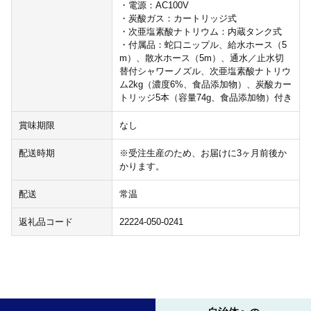
・電源：AC100V
・炭酸ガス：カートリッジ式
・次亜塩素酸ナトリウム：内蔵タンク式
・付属品：蛇口ニップル、給水ホース（5
m）、散水ホース（5m）、通水／止水切
替付シャワーノズル、次亜塩素酸ナトリウ
ム2kg（濃度6%、食品添加物）、炭酸カー
トリッジ5本（容量74g、食品添加物）付き
賞味期限
なし
配送時期
※受注生産のため、お届けに3ヶ月前後か
かります。
配送
常温
返礼品コード
22224-050-0241