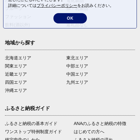
パン・菓子類
電化製品
詳細については
プライバシーポリシー
をお読みください。
フルーツ
卵・乳製品
ファッション
米・穀物
OK
飲料(酒以外)
返礼品なし
地域から探す
北海道エリア
東北エリア
関東エリア
中部エリア
近畿エリア
中国エリア
四国エリア
九州エリア
沖縄エリア
ふるさと納税ガイド
ふるさと納税の基本ガイド
ANAのふるさと納税の特徴
ワンストップ特例制度ガイド
はじめての方へ
確定申告のしかた
ふるさと納税の流れ