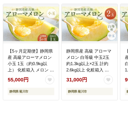
【5ヶ月定期便】静岡県
静岡県産 高級 アローマ
産 高級アローマメロン
メロン 白等級 中玉2玉
小玉 1玉（約0.9kg以
約1.3kg以上×2玉 計約
上） 化粧箱入 メロン め
2.6kg以上 化粧箱入 果
1
ろん くだもの 果物 果実
物 フルーツ メロン めろ
55,000円
31,000円
9
フルーツ ガラス温室栽
ん 青肉 高級ブランドメ
培 ブランド 国産 静岡県
ロン ブランドメロン 高
静岡県 菊川市
静岡県 菊川市
菊川市 常温
級メロン 贈答