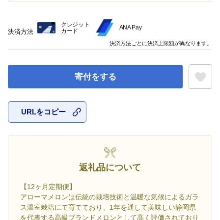
クレジット
ANA Pay
カード
決済方法
決済方法ごとに決済上限額が異なります。
寄付をする
URLをコピー
お気に入
返礼品について
【12ヶ月定期便】
アローマメロンは伝統の栽培技術と温暖な気候によるガラ
ス温室栽培にて育てており、1年を通して美味しい静岡県
を代表する高級ブランドメロンとして高く評価されており