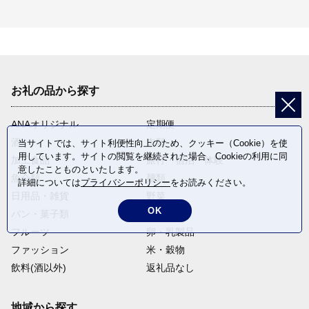
お礼の品から探す
ANAオリジナル
定期便
酒
肉類
当サイトでは、サイト利便性向上のため、クッキー（Cookie）を使
用しています。サイトの閲覧を継続された場合、Cookieの利用に同
加工食品
旅行・宿泊・体験
意したことものといたします。
魚介類
麺類
詳細については
プライバシーポリシー
をお読みください。
日用品・雑貨
野菜
OK
パン・菓子類
電化製品
フルーツ
卵・乳製品
ファッション
米・穀物
飲料(酒以外)
返礼品なし
地域から探す