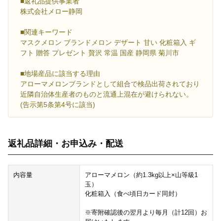
■返礼品提供事業者
株式会社メロー静岡
■関連キーワード
マスクメロン ブランドメロン デザート 甘い 化粧箱入 ギ
フト 贈答 プレゼント 贅沢 常温 国産 静岡県 菊川市
■地場産品に該当する理由
アローマメロンブランドとして組合で検品出荷されており
近隣自治体生産者のものと流通上混在が避けられない。
(告示第5条第4号に該当)
返礼品詳細・お申込み・配送
内容量
アローマメロン（約1.3kg以上×山等級1
玉）
化粧箱入（食べ頃日カード同封）
※寄附確認後の翌月より毎月（計12回）お