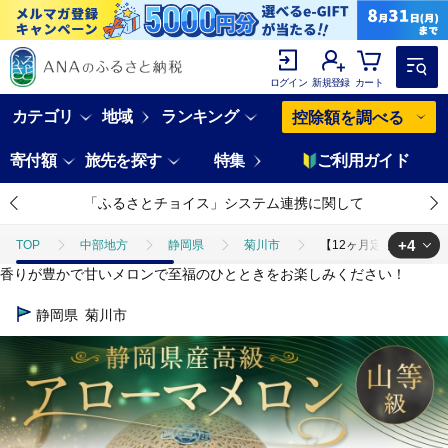
ログイン
新規登録
カート
カテゴリ
地域
ランキング
控除額を調べる
寄付額
旅先を探す
特集
ご利用ガイド
「ふるさとチョイス」システム連携に関して
+4
TOP
中部地方
静岡県
菊川市
【12ヶ月定期便】 静岡県
香りが豊かで甘いメロンで至福のひとときをお楽しみください！
TOP
フルーツ
【12ヶ月定期便】 静岡県産 高級 アローマメロン 約1.
静岡県
菊川市
TOP
フルーツ
メロン
【12ヶ月定期便】 静岡県産 高級 アロー
TOP
定期便
【12ヶ月定期便】 静岡県産 高級 アローマメロン 約1.3
TOP
定期便
フルーツ(定期便)
【12ヶ月定期便】 静岡県産 高