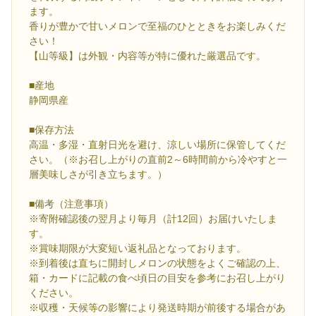
ます。
香りが豊かで甘いメロンで至福のひとときをお楽しみくだ
さい！
【山等級】は外観・内容等が特に優れた厳選品です。
■産地
静岡県産
■保存方法
高温・多湿・直射日光を避け、涼しい場所に保管してくだ
さい。（※お召し上がりの直前2～6時間前から冷やすと一
層美味しさが引き立ちます。）
■備考（注意事項）
※寄附確認後の翌月より毎月（計12回）お届けいたしま
す。
※賞味期限が大変短い返礼品となっております。
※到着後は直ちに開封しメロンの状態をよくご確認の上、
箱・カードに記載の食べ頃日の目安を参考にお召し上がり
ください。
※収穫・天候等の影響により発送時期が前後する場合があ