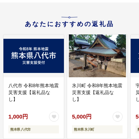
あなたにおすすめの返礼品
八代市 令和8年熊本地震
氷川町 令和8年熊本地震
災害支援【返礼品な
災害支援【返礼品な
し】
し】
し
1,000円
5,000円
5
熊本県 八代市
熊本県 氷川町