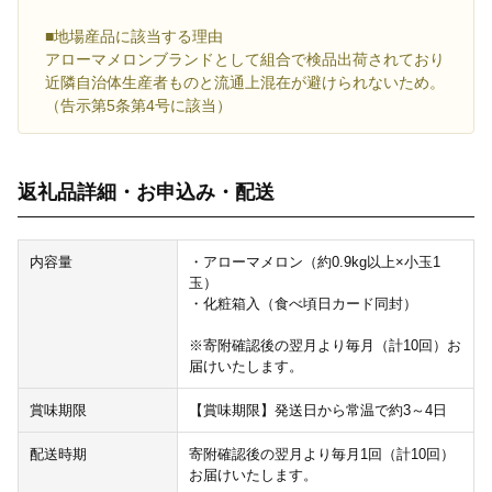
■地場産品に該当する理由
アローマメロンブランドとして組合で検品出荷されており
近隣自治体生産者ものと流通上混在が避けられないため。
（告示第5条第4号に該当）
返礼品詳細・お申込み・配送
内容量
・アローマメロン（約0.9kg以上×小玉1
玉）
・化粧箱入（食べ頃日カード同封）
※寄附確認後の翌月より毎月（計10回）お
届けいたします。
賞味期限
【賞味期限】発送日から常温で約3～4日
配送時期
寄附確認後の翌月より毎月1回（計10回）
お届けいたします。