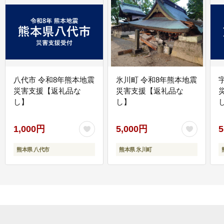
八代市 令和8年熊本地震
氷川町 令和8年熊本地震
災害支援【返礼品な
災害支援【返礼品な
し】
し】
し
1,000円
5,000円
5
熊本県 八代市
熊本県 氷川町