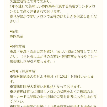
ス温室栽培にて育てており、
1年を通して美味しい静岡県を代表する高級ブランドメロ
ンとして高く評価されております。
香りが豊かで甘いメロンで至福のひとときをお楽しみくだ
さい！
■産地
静岡県産
■保存方法
高温・多湿・直射日光を避け、涼しい場所に保管してくだ
さい。（※お召し上がりの直前2～6時間前から冷やすと一
層美味しさが引き立ちます。）
■備考（注意事項）
※寄附確認後の翌月より毎月（計10回）お届けいたしま
す。
※賞味期限が大変短い返礼品となっております。
※到着後は直ちに開封しメロンの状態をよくご確認の上、
箱・カードに記載の食べ頃日の目安を参考にお召し上がり
ください。
※収穫・天候等の影響により発送時期が前後する場合があ