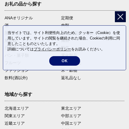
お礼の品から探す
ANAオリジナル
定期便
酒
肉類
当サイトでは、サイト利便性向上のため、クッキー（Cookie）を使
加工食品
旅行・宿泊・体験
用しています。サイトの閲覧を継続された場合、Cookieの利用に同
魚介類
麺類
意したことものといたします。
日用品・雑貨
野菜
詳細については
プライバシーポリシー
をお読みください。
パン・菓子類
電化製品
OK
フルーツ
卵・乳製品
ファッション
米・穀物
飲料(酒以外)
返礼品なし
地域から探す
北海道エリア
東北エリア
関東エリア
中部エリア
近畿エリア
中国エリア