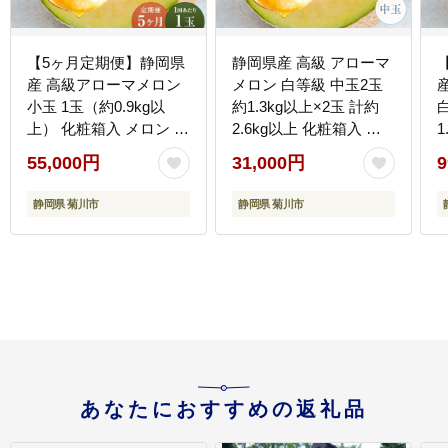
【5ヶ月定期便】静岡県
静岡県産 高級 アローマ
産 高級アローマメロン
メロン 白等級 中玉2玉
小玉 1玉（約0.9kg以
約1.3kg以上×2玉 計約
上） 化粧箱入 メロン め
2.6kg以上 化粧箱入 果
1
ろん くだもの 果物 果実
物 フルーツ メロン めろ
55,000円
31,000円
9
フルーツ ガラス温室栽
ん 青肉 高級ブランドメ
培 ブランド 国産 静岡県
ロン ブランドメロン 高
静岡県 菊川市
静岡県 菊川市
菊川市 常温
級メロン 贈答
あなたにおすすめの返礼品