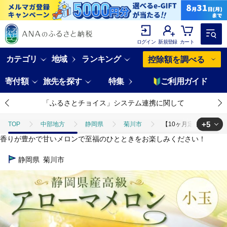
ログイン
新規登録
カート
カテゴリ
地域
ランキング
控除額を調べる
寄付額
旅先を探す
特集
ご利用ガイド
「ふるさとチョイス」システム連携に関して
+5
TOP
中部地方
静岡県
菊川市
【10ヶ月定期便】静岡県
香りが豊かで甘いメロンで至福のひとときをお楽しみください！
TOP
フルーツ
【10ヶ月定期便】静岡県産 高級アローマメロン 小玉 
静岡県
菊川市
TOP
フルーツ
メロン
【10ヶ月定期便】静岡県産 高級アローマ
TOP
フルーツ
ほかのフルーツ
【10ヶ月定期便】静岡県産 高
TOP
定期便
【10ヶ月定期便】静岡県産 高級アローマメロン 小玉 1玉
TOP
定期便
フルーツ(定期便)
【10ヶ月定期便】静岡県産 高