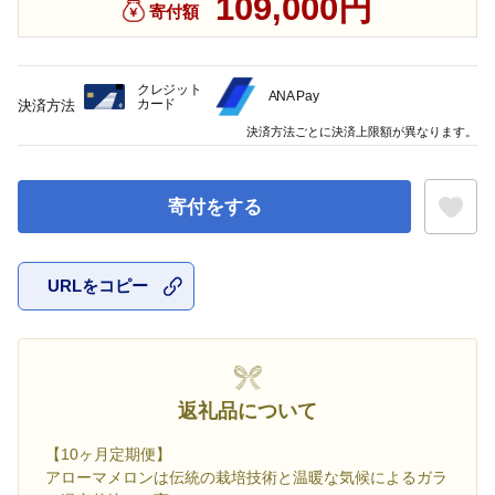
109,000円
寄付額
クレジット
ANA Pay
カード
決済方法
決済方法ごとに決済上限額が異なります。
寄付をする
URLをコピー
お気に入
返礼品について
【10ヶ月定期便】
アローマメロンは伝統の栽培技術と温暖な気候によるガラ