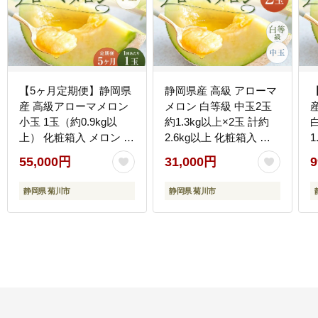
【5ヶ月定期便】静岡県
静岡県産 高級 アローマ
産 高級アローマメロン
メロン 白等級 中玉2玉
小玉 1玉（約0.9kg以
約1.3kg以上×2玉 計約
上） 化粧箱入 メロン め
2.6kg以上 化粧箱入 果
1
ろん くだもの 果物 果実
物 フルーツ メロン めろ
55,000円
31,000円
9
フルーツ ガラス温室栽
ん 青肉 高級ブランドメ
培 ブランド 国産 静岡県
ロン ブランドメロン 高
静岡県 菊川市
静岡県 菊川市
菊川市 常温
級メロン 贈答