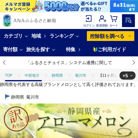
ログイン
新規登録
カート
カテゴリ
地域
ランキング
控除額を調べる
寄付額
旅先を探す
特集
ご利用ガイド
「ふるさとチョイス」システム連携に関して
+5
TOP
中部地方
静岡県
菊川市
【11ヶ月定期便】 訳あり
静岡県を代表する高級ブランドメロンとして高く評価されております。
TOP
フルーツ
【11ヶ月定期便】 訳あり 静岡県産 アローマメロン 1
静岡県
菊川市
TOP
フルーツ
メロン
【11ヶ月定期便】 訳あり 静岡県産 ア
TOP
フルーツ
ほかのフルーツ
【11ヶ月定期便】 訳あり 静
TOP
定期便
【11ヶ月定期便】 訳あり 静岡県産 アローマメロン 1玉
TOP
定期便
フルーツ(定期便)
【11ヶ月定期便】 訳あり 静岡