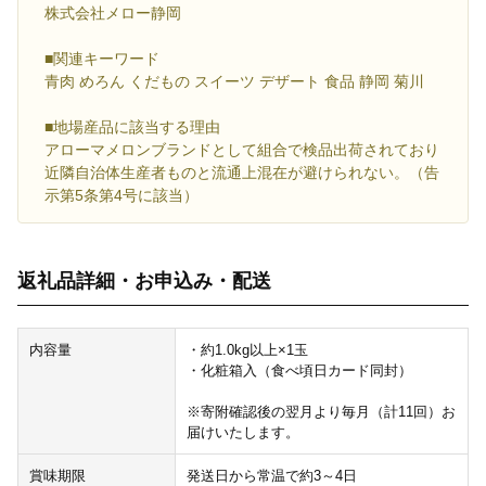
株式会社メロー静岡
■関連キーワード
青肉 めろん くだもの スイーツ デザート 食品 静岡 菊川
■地場産品に該当する理由
アローマメロンブランドとして組合で検品出荷されており
近隣自治体生産者ものと流通上混在が避けられない。（告
示第5条第4号に該当）
返礼品詳細・お申込み・配送
内容量
・約1.0kg以上×1玉
・化粧箱入（食べ頃日カード同封）
※寄附確認後の翌月より毎月（計11回）お
届けいたします。
賞味期限
発送日から常温で約3～4日