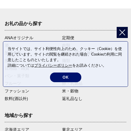
お礼の品から探す
ANAオリジナル
定期便
酒
肉類
当サイトでは、サイト利便性向上のため、クッキー（Cookie）を使
加工食品
旅行・宿泊・体験
用しています。サイトの閲覧を継続された場合、Cookieの利用に同
意したことものといたします。
魚介類
麺類
詳細については
プライバシーポリシー
をお読みください。
日用品・雑貨
野菜
パン・菓子類
電化製品
OK
フルーツ
卵・乳製品
ファッション
米・穀物
飲料(酒以外)
返礼品なし
地域から探す
北海道エリア
東北エリア