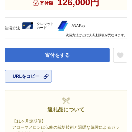
126,000円
寄付額
クレジット
ANA Pay
カード
決済方法
決済方法ごとに決済上限額が異なります。
寄付をする
URLをコピー
お気に入
返礼品について
【11ヶ月定期便】
アローマメロンは伝統の栽培技術と温暖な気候によるガラ