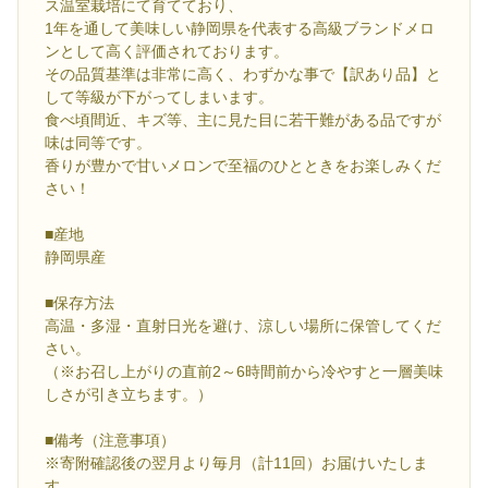
ス温室栽培にて育てており、
1年を通して美味しい静岡県を代表する高級ブランドメロ
ンとして高く評価されております。
その品質基準は非常に高く、わずかな事で【訳あり品】と
して等級が下がってしまいます。
食べ頃間近、キズ等、主に見た目に若干難がある品ですが
味は同等です。
香りが豊かで甘いメロンで至福のひとときをお楽しみくだ
さい！
■産地
静岡県産
■保存方法
高温・多湿・直射日光を避け、涼しい場所に保管してくだ
さい。
（※お召し上がりの直前2～6時間前から冷やすと一層美味
しさが引き立ちます。）
■備考（注意事項）
※寄附確認後の翌月より毎月（計11回）お届けいたしま
す。