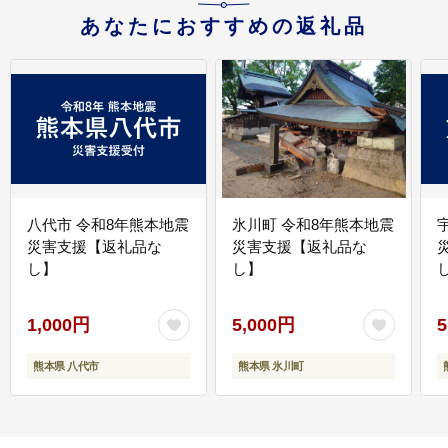
あなたにおすすめの返礼品
八代市 令和8年熊本地震
氷川町 令和8年熊本地震
災害支援【返礼品な
災害支援【返礼品な
し】
し】
し
1,000円
5,000円
5
熊本県 八代市
熊本県 氷川町