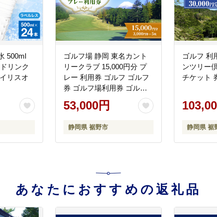
500ml
ゴルフ場 静岡 東名カント
ゴルフ 利
 ドリンク
リークラブ 15,000円分 プ
ンツリー倶楽
アイリスオ
レー 利用券 ゴルフ ゴルフ
チケット 
券 ゴルフ場利用券 ゴルフ
チケット チケット 券 ギフ
53,000円
103,0
ト券 施設利用券 体験チケ
ット ギフト プレゼント 贈
静岡県 裾野市
静岡県 裾
答 贈答品 贈り物 静岡県 裾
野 裾野市
あなたにおすすめの返礼品