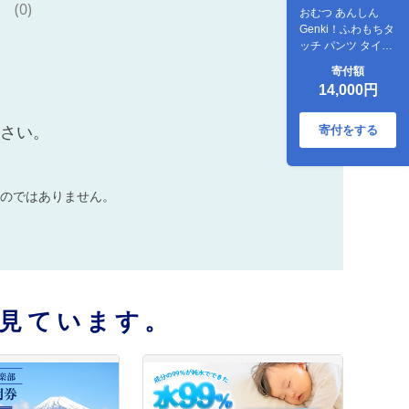
(0)
おむつ あんしん
Genki！ふわもちタ
ッチ パンツ タイプ
選べる サイズ 赤ち
寄付額
ゃん 子供 Mサイズ
14,000円
寄付をする
ださい。
のではありません。
見ています。