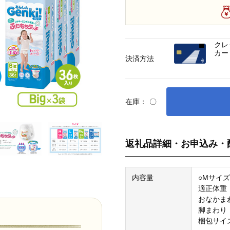
クレ
カー
決済方法
在庫：
〇
返礼品詳細・お申込み・
内容量
○Mサイズ
適正体重：
おなかまわ
脚まわり：
梱包サイズ：