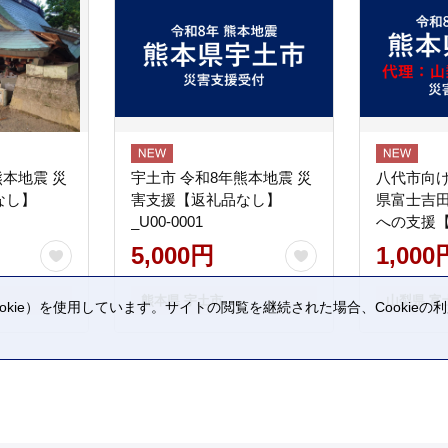
熊本地震 災
宇土市 令和8年熊本地震 災
八代市向け
なし】
害支援【返礼品なし】
県富士吉
_U00-0001
への支援
5,000円
1,000
熊本県 宇土市
山梨県 富
kie）を使用しています。サイトの閲覧を継続された場合、Cookie
。