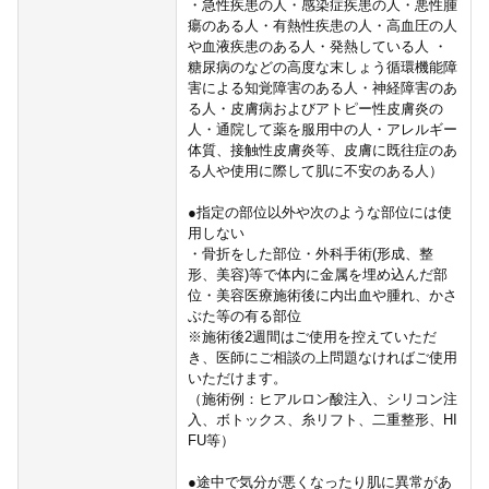
・急性疾患の人・感染症疾患の人・悪性腫
瘍のある人・有熱性疾患の人・高血圧の人
や血液疾患のある人・発熱している人 ・
糖尿病のなどの高度な末しょう循環機能障
害による知覚障害のある人・神経障害のあ
る人・皮膚病およびアトピー性皮膚炎の
人・通院して薬を服用中の人・アレルギー
体質、接触性皮膚炎等、皮膚に既往症のあ
る人や使用に際して肌に不安のある人）
●指定の部位以外や次のような部位には使
用しない
・骨折をした部位・外科手術(形成、整
形、美容)等で体内に金属を埋め込んだ部
位・美容医療施術後に内出血や腫れ、かさ
ぶた等の有る部位
※施術後2週間はご使用を控えていただ
き、医師にご相談の上問題なければご使用
いただけます。
（施術例：ヒアルロン酸注入、シリコン注
入、ボトックス、糸リフト、二重整形、HI
FU等）
●途中で気分が悪くなったり肌に異常があ