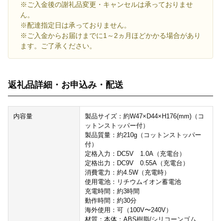
※ご入金後の謝礼品変更・キャンセルは承っておりませ
ん。
※配達指定日は承っておりません。
※ご入金からお届けまでに1～2ヵ月ほどかかる場合があり
ます。ご了承ください。
返礼品詳細・お申込み・配送
内容量
製品サイズ：約W47×D44×H176(mm)（コ
ットンストッパー付）
製品質量：約210g（コットンストッパー
付）
定格入力：DC5V 1.0A（充電台）
定格出力：DC9V 0.55A（充電台）
消費電力：約4.5W（充電時）
使用電池：リチウムイオン蓄電池
充電時間：約3時間
動作時間：約30分
海外使用：可（100V〜240V）
材質：本体：ABS樹脂/シリコーンゴム