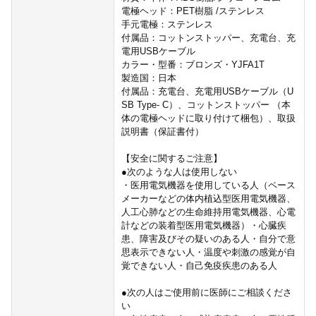
電極ヘッド：PET樹脂 /ステンレス
手元電極：ステンレス
付属品：コットンストッパー、充電台、充
電用USBケーブル
カラー・型番：ブロンズ・YJFA1T
製造国：⽇本
付属品：充電台、充電用USBケーブル（U
SB Type- C）、コットンストッパー （本
体の電極ヘッドに取り付けて梱包）、取扱
説明書（保証書付）
【安全に関するご注意】
●次のような人は使用しない
・医用電気機器を使用している人（ペース
メーカーなどの体内植込型医用電気機器、
人工心肺などの生命維持用電気機器、心電
計などの装着型医用電気機器）・心臓疾
患、障害及びその疑いのある人・自分で意
思表示できない人・温度や刺激の感覚が自
覚できない人・自己免疫疾患のある人
●次の人はご使用前に医師にご相談くださ
い