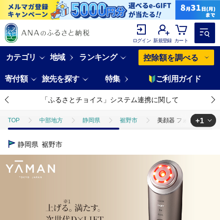
ログイン
新規登録
カート
カテゴリ
地域
ランキング
控除額を調べる
寄付額
旅先を探す
特集
ご利用ガイド
「ふるさとチョイス」システム連携に関して
+1
TOP
中部地方
静岡県
裾野市
美顔器 フォトプラス デ
TOP
電化製品
美容・健康家電
美顔器 フォトプラス ディープ
静岡県
裾野市