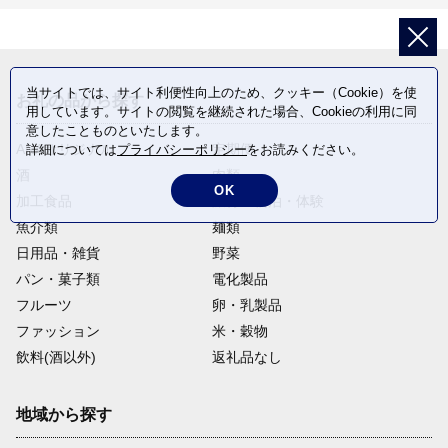
当サイトでは、サイト利便性向上のため、クッキー（Cookie）を使
お礼の品から探す
用しています。サイトの閲覧を継続された場合、Cookieの利用に同
意したことものといたします。
ANAオリジナル
定期便
詳細については
プライバシーポリシー
をお読みください。
酒
肉類
OK
加工食品
旅行・宿泊・体験
魚介類
麺類
日用品・雑貨
野菜
パン・菓子類
電化製品
フルーツ
卵・乳製品
ファッション
米・穀物
飲料(酒以外)
返礼品なし
地域から探す