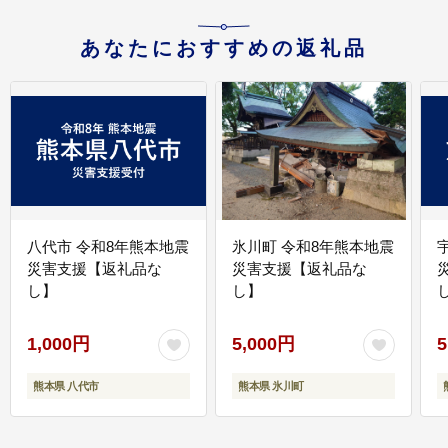
あなたにおすすめの返礼品
八代市 令和8年熊本地震
氷川町 令和8年熊本地震
災害支援【返礼品な
災害支援【返礼品な
し】
し】
し
1,000円
5,000円
5
熊本県 八代市
熊本県 氷川町