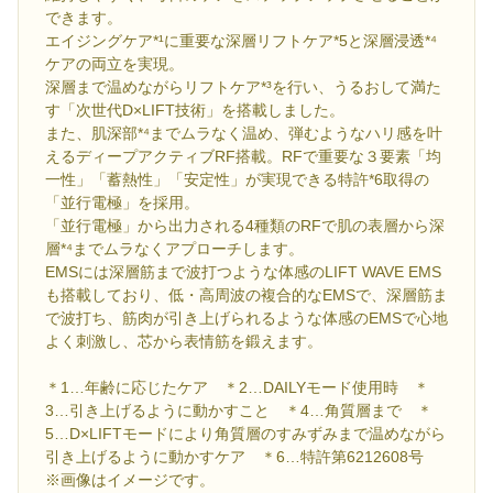
できます。
エイジングケア*¹に重要な深層リフトケア*5と深層浸透*⁴
ケアの両立を実現。
深層まで温めながらリフトケア*³を行い、うるおして満た
す「次世代D×LIFT技術」を搭載しました。
また、肌深部*⁴までムラなく温め、弾むようなハリ感を叶
えるディープアクティブRF搭載。RFで重要な３要素「均
一性」「蓄熱性」「安定性」が実現できる特許*6取得の
「並行電極」を採用。
「並行電極」から出力される4種類のRFで肌の表層から深
層*⁴までムラなくアプローチします。
EMSには深層筋まで波打つような体感のLIFT WAVE EMS
も搭載しており、低・高周波の複合的なEMSで、深層筋ま
で波打ち、筋肉が引き上げられるような体感のEMSで心地
よく刺激し、芯から表情筋を鍛えます。
＊1…年齢に応じたケア ＊2…DAILYモード使用時 ＊
3…引き上げるように動かすこと ＊4…角質層まで ＊
5…D×LIFTモードにより角質層のすみずみまで温めながら
引き上げるように動かすケア ＊6…特許第6212608号
※画像はイメージです。