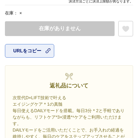
決済方法ごとに決済上限額が異なります。
在庫：
×
在庫がありません
URLをコピー
お気に入
返礼品について
次世代D×LIFT技術で叶える
エイジングケア＊1の真髄
毎日使えるDAILYモードを搭載。毎日3分＊2と手軽であり
ながらも、リフトケア*3×浸透*⁴ケアをご利用いただけま
す。
DAILYモードをご活用いただくことで、お手入れの経過を
維持しやすく、毎日のケアをステップアップさせることが