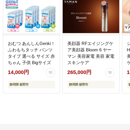
おむつ あんしんGenki！
美顔器 RFエイジングケ
ふわもちタッチ パンツ
ア美顔器 Bloom 6 ヤー
タイプ 選べる サイズ 赤
マン 美容家電 美容 家電
ちゃん 子供 Bigサイズ
スキンケア
14,000円
265,000円
1
静岡県 裾野市
静岡県 裾野市