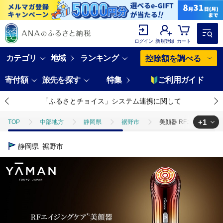
ログイン
新規登録
カート
カテゴリ
地域
ランキング
控除額を調べる
寄付額
旅先を探す
特集
ご利用ガイド
「ふるさとチョイス」システム連携に関して
+1
TOP
中部地方
静岡県
裾野市
美顔器 RFエイジングケア
TOP
電化製品
美容・健康家電
美顔器 RFエイジングケア美顔器
静岡県
裾野市