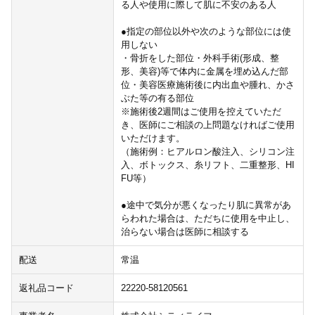
る人や使用に際して肌に不安のある人
●指定の部位以外や次のような部位には使
用しない
・骨折をした部位・外科手術(形成、整
形、美容)等で体内に金属を埋め込んだ部
位・美容医療施術後に内出血や腫れ、かさ
ぶた等の有る部位
※施術後2週間はご使用を控えていただ
き、医師にご相談の上問題なければご使用
いただけます。
（施術例：ヒアルロン酸注入、シリコン注
入、ボトックス、糸リフト、二重整形、HI
FU等）
●途中で気分が悪くなったり肌に異常があ
らわれた場合は、ただちに使用を中止し、
治らない場合は医師に相談する
配送
常温
返礼品コード
22220-58120561