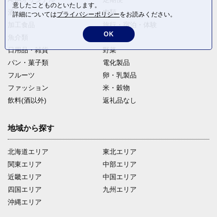
意したことものといたします。
酒
肉類
詳細については
プライバシーポリシー
をお読みください。
加工食品
旅行・宿泊・体験
OK
魚介類
麺類
日用品・雑貨
野菜
パン・菓子類
電化製品
フルーツ
卵・乳製品
ファッション
米・穀物
飲料(酒以外)
返礼品なし
地域から探す
北海道エリア
東北エリア
関東エリア
中部エリア
近畿エリア
中国エリア
四国エリア
九州エリア
沖縄エリア