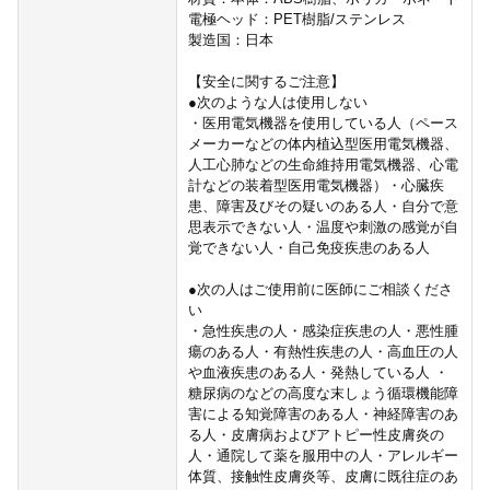
電極ヘッド：PET樹脂/ステンレス
製造国：日本
【安全に関するご注意】
●次のような人は使用しない
・医用電気機器を使用している人（ペース
メーカーなどの体内植込型医用電気機器、
人工心肺などの生命維持用電気機器、心電
計などの装着型医用電気機器）・心臓疾
患、障害及びその疑いのある人・自分で意
思表示できない人・温度や刺激の感覚が自
覚できない人・自己免疫疾患のある人
●次の人はご使用前に医師にご相談くださ
い
・急性疾患の人・感染症疾患の人・悪性腫
瘍のある人・有熱性疾患の人・高血圧の人
や血液疾患のある人・発熱している人 ・
糖尿病のなどの高度な末しょう循環機能障
害による知覚障害のある人・神経障害のあ
る人・皮膚病およびアトピー性皮膚炎の
人・通院して薬を服用中の人・アレルギー
体質、接触性皮膚炎等、皮膚に既往症のあ