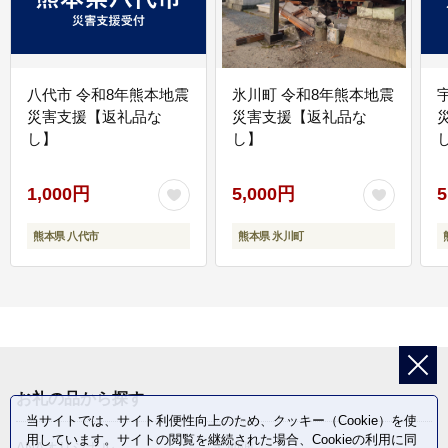
八代市 令和8年熊本地震
氷川町 令和8年熊本地震
災害支援【返礼品な
災害支援【返礼品な
し】
し】
し
1,000円
5,000円
5
熊本県 八代市
熊本県 氷川町
お礼の品から探す
当サイトでは、サイト利便性向上のため、クッキー（Cookie）を使
用しています。サイトの閲覧を継続された場合、Cookieの利用に同
ANAオリジナル
定期便