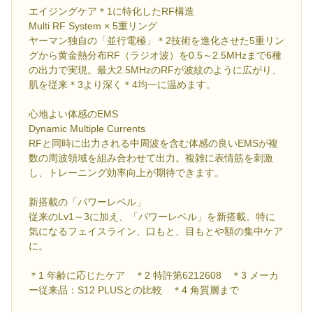
エイジングケア＊1に特化したRF構造
Multi RF System × 5重リング
ヤーマン独自の「並行電極」＊2技術を進化させた5重リン
グから黄金熱分布RF（ラジオ波）を0.5～2.5MHzまで6種
の出力で実現。最大2.5MHzのRFが波紋のように広がり、
肌を従来＊3より深く＊4均一に温めます。
心地よい体感のEMS
Dynamic Multiple Currents
RFと同時に出力される中周波を含む体感の良いEMSが複
数の周波領域を組み合わせて出力。複雑に表情筋を刺激
し、トレーニング効率向上が期待できます。
新搭載の「パワーレベル」
従来のLv1～3に加え、「パワーレベル」を新搭載。特に
気になるフェイスライン、口もと、目もとや額の集中ケア
に。
＊1 年齢に応じたケア ＊2 特許第6212608 ＊3 メーカ
ー従来品：S12 PLUSとの比較 ＊4 角質層まで