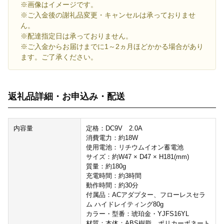
※画像はイメージです。
※ご入金後の謝礼品変更・キャンセルは承っておりませ
ん。
※配達指定日は承っておりません。
※ご入金からお届けまでに1～2ヵ月ほどかかる場合があり
ます。ご了承ください。
返礼品詳細・お申込み・配送
内容量
定格：DC9V 2.0A
消費電力：約18W
使用電池：リチウムイオン蓄電池
サイズ：約W47 × D47 × H181(mm)
質量：約180g
充電時間：約3時間
動作時間：約30分
付属品：ACアダプター、フローレスセラ
ム ハイドレイティング80g
カラー・型番：琥珀金・YJFS16YL
材質：本体：ABS樹脂、ポリカーボネート