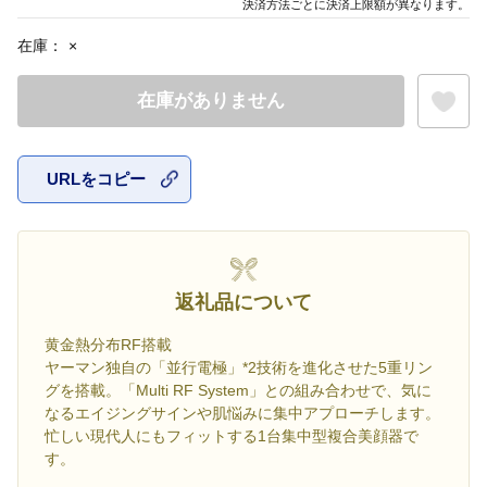
決済方法ごとに決済上限額が異なります。
在庫：
×
在庫がありません
URLをコピー
お気に入
返礼品について
黄金熱分布RF搭載
ヤーマン独自の「並行電極」*2技術を進化させた5重リン
グを搭載。「Multi RF System」との組み合わせで、気に
なるエイジングサインや肌悩みに集中アプローチします。
忙しい現代人にもフィットする1台集中型複合美顔器で
す。