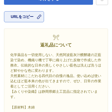
URLをコピー
お気に入
返礼品について
化学薬品を一切使用しない、天然阿波藍灰汁醗酵建の正藍
染で染め、機織り機で丁寧に織り上げた反物で作成した作
務衣。伝統的な日本の美しくやさしい藍色は洗えば洗うほ
ど鮮やかな色に変わります。
天然素材にこだわる四代目の自慢の逸品。使い込めば使い
込むほど藍本来の色が出てきますので、ぜひ、日常の作業
着としてご活用ください。
【みくりや染織】は静岡県郷土工芸品に指定されていま
す。
【原材料】木綿