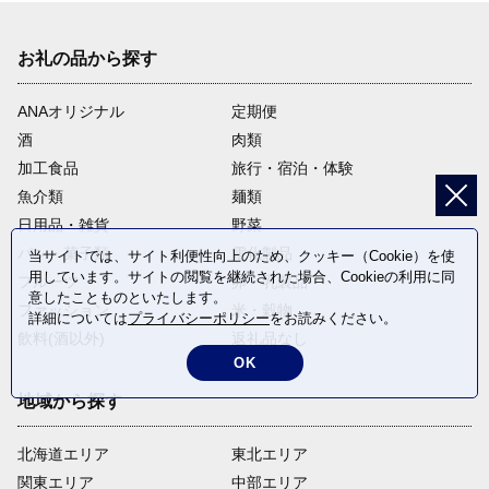
お礼の品から探す
ANAオリジナル
定期便
酒
肉類
加工食品
旅行・宿泊・体験
魚介類
麺類
日用品・雑貨
野菜
パン・菓子類
電化製品
当サイトでは、サイト利便性向上のため、クッキー（Cookie）を使
用しています。サイトの閲覧を継続された場合、Cookieの利用に同
フルーツ
卵・乳製品
意したことものといたします。
ファッション
米・穀物
詳細については
プライバシーポリシー
をお読みください。
飲料(酒以外)
返礼品なし
OK
地域から探す
北海道エリア
東北エリア
関東エリア
中部エリア