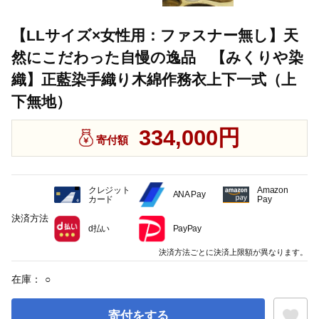
【LLサイズ×女性用：ファスナー無し】天
然にこだわった自慢の逸品 【みくりや染
織】正藍染手織り木綿作務衣上下一式（上
下無地）
334,000円
寄付額
クレジット
Amazon
ANA Pay
カード
Pay
決済方法
d払い
PayPay
決済方法ごとに決済上限額が異なります。
在庫：
○
寄付をする