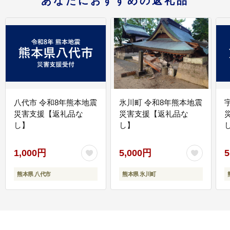
あなたにおすすめの返礼品
八代市 令和8年熊本地震
氷川町 令和8年熊本地震
災害支援【返礼品な
災害支援【返礼品な
し】
し】
し
1,000円
5,000円
5
熊本県 八代市
熊本県 氷川町