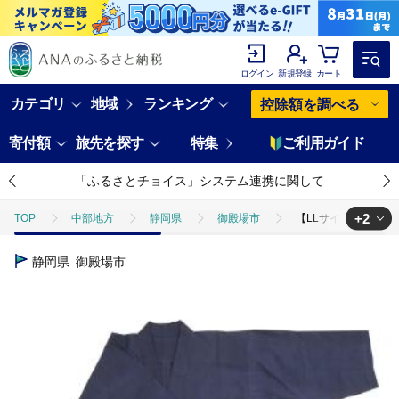
ログイン
新規登録
カート
カテゴリ
地域
ランキング
控除額を調べる
寄付額
旅先を探す
特集
ご利用ガイド
「ふるさとチョイス」システム連携に関して
+2
TOP
中部地方
静岡県
御殿場市
【LLサイズ×女性
TOP
ファッション
服
【LLサイズ×女性用：ファスナー無
静岡県
御殿場市
TOP
ファッション
その他ファッション
【LLサイズ×女性