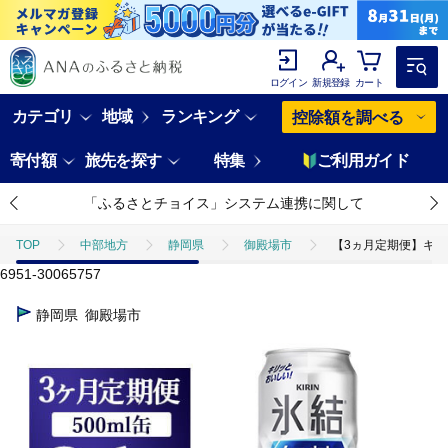
ログイン
新規登録
カート
カテゴリ
地域
ランキング
控除額を調べる
寄付額
旅先を探す
特集
ご利用ガイド
「ふるさとチョイス」システム連携に関して
TOP
中部地方
静岡県
御殿場市
【3ヵ月定期便】キリン 
6951-30065757
静岡県
御殿場市