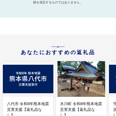
能を保証するものではありません。
あなたにおすすめの返礼品
八代市 令和8年熊本地震
氷川町 令和8年熊本地震
災害支援【返礼品な
災害支援【返礼品な
し】
し】
し