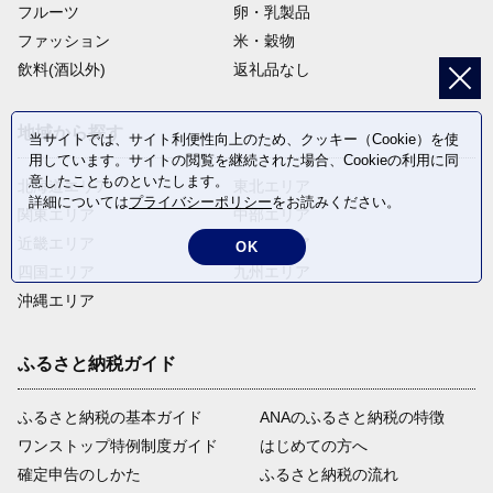
フルーツ
卵・乳製品
ファッション
米・穀物
飲料(酒以外)
返礼品なし
地域から探す
当サイトでは、サイト利便性向上のため、クッキー（Cookie）を使
用しています。サイトの閲覧を継続された場合、Cookieの利用に同
意したことものといたします。
北海道エリア
東北エリア
詳細については
プライバシーポリシー
をお読みください。
関東エリア
中部エリア
近畿エリア
中国エリア
OK
四国エリア
九州エリア
沖縄エリア
ふるさと納税ガイド
ふるさと納税の基本ガイド
ANAのふるさと納税の特徴
ワンストップ特例制度ガイド
はじめての方へ
確定申告のしかた
ふるさと納税の流れ