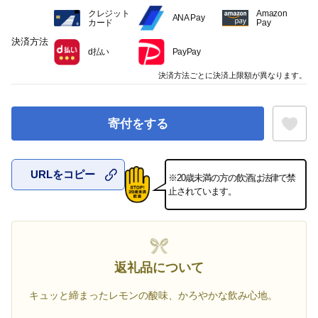
クレジット
Amazon
ANA Pay
カード
Pay
決済方法
d払い
PayPay
決済方法ごとに決済上限額が異なります。
寄付をする
URLをコピー
※20歳未満の方の飲酒は法律で禁
お気に入
止されています。
返礼品について
キュッと締まったレモンの酸味、かろやかな飲み心地。