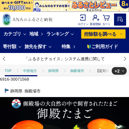
ログイン
新規登録
カート
カテゴリ
地域
ランキング
控除額を調べる
寄付額
旅先を探す
特集
ご利用ガイド
「ふるさとチョイス」システム連携に関して
+2
TOP
中部地方
静岡県
御殿場市
【定期便12ヵ月】《毎
6916-30071568
TOP
定期便
ほかの定期便
【定期便12ヵ月】《毎月10日お届
静岡県
御殿場市
TOP
卵・乳製品
卵
【定期便12ヵ月】《毎月10日お届け》御