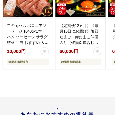
二の岡ハム ボロニアソ
【定期便12ヵ月】《毎
ーセージ 1040g×1本 ｜
月16日にお届け》御殿
ハム ソーセージ サラダ
たまご 赤たまご24個
惣菜 弁当 おすすめ 人気
入り（破損保障含む）
アレンジ
｜ 卵 タマゴ 玉子 たま
10,000円
60,000円
6
ごかけご飯 生卵 鶏卵 卵
焼き 国産 御殿場産 ※北
静岡県 御殿場市
静岡県 御殿場市
海道・沖縄・離島への
配送不可
あなたにおすすめの返礼品