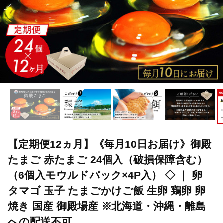
【定期便12ヵ月】《毎月10日お届け》御殿
たまご 赤たまご 24個入（破損保障含む）
（6個入モウルドパック×4P入） ◇ ｜ 卵
タマゴ 玉子 たまごかけご飯 生卵 鶏卵 卵
焼き 国産 御殿場産 ※北海道・沖縄・離島
への配送不可