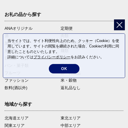
お礼の品から探す
ANAオリジナル
定期便
酒
肉類
当サイトでは、サイト利便性向上のため、クッキー（Cookie）を使
加工食品
旅行・宿泊・体験
用しています。サイトの閲覧を継続された場合、Cookieの利用に同
魚介類
麺類
意したことものといたします。
詳細については
プライバシーポリシー
をお読みください。
日用品・雑貨
野菜
パン・菓子類
電化製品
OK
フルーツ
卵・乳製品
ファッション
米・穀物
飲料(酒以外)
返礼品なし
地域から探す
北海道エリア
東北エリア
関東エリア
中部エリア