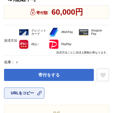
60,000円
寄付額
クレジット
Amazon
ANA Pay
カード
Pay
決済方法
d払い
PayPay
決済方法ごとに決済上限額が異なります。
在庫：
○
寄付をする
URLをコピー
お気に入