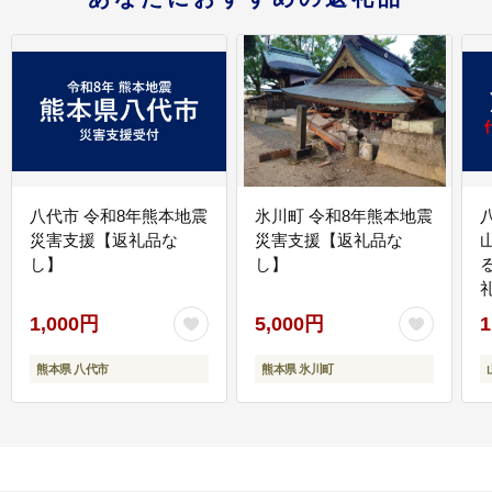
八代市 令和8年熊本地震
氷川町 令和8年熊本地震
災害支援【返礼品な
災害支援【返礼品な
し】
し】
1,000円
5,000円
1
熊本県 八代市
熊本県 氷川町