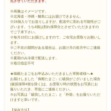
先させていただきます。
※画像はイメージです。
※北海道・沖縄・離島にはお届けできません。
※24個入りでお送りしますが、配送中に割れる可能性がご
ざいます。うち4個は割れ保障分とさせていただきますの
でご了承下さい。
※毎月10日にお届けしますので、ご在宅お受取りお願いし
ます。
※ご不在の期間がある場合は、お届け月の前月中にご連絡
ください。
※夏期のみ冷蔵で配送します。
※着日指定不可
★御殿たまごをお申込みいただきました寄附者様へ★
お届けしました「御殿たまご」に破損がございました場合
(破損保障4個を除く)は、お受取り時の状態をお写真にお
撮りいただき、早急にご連絡ください。
※お写真は「破損したたまご」と「外箱」をお撮りいただ
けますと幸いです。
【保存方法】