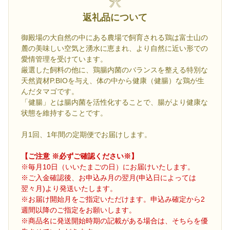
返礼品について
御殿場の大自然の中にある農場で飼育される鶏は富士山の
麓の美味しい空気と湧水に恵まれ、より自然に近い形での
愛情管理を受けています。
厳選した飼料の他に、鶏腸内菌のバランスを整える特別な
天然資材P.BIOを与え、体の中から健康（健腸）な鶏が生
んだタマゴです。
「健腸」とは腸内菌を活性化することで、腸がより健康な
状態を維持することです。
月1回、1年間の定期便でお届けします。
【ご注意 ※必ずご確認ください※】
※毎月10日（いいたまごの日）にお届けいたします。
※ご入金確認後、お申込み月の翌月(申込日によっては
翌々月)より発送いたします。
※お届け開始月をご指定いただけます。申込み確定から2
週間以降のご指定をお願いします。
※商品名に発送開始時期の記載がある場合は、そちらを優