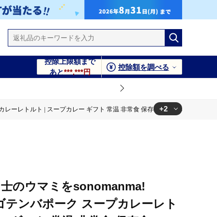
控除上限額まで
控除額を調べる
あと
***,***円
+2
スープカレーレトルト | スープカレー ギフト 常温 非常食 保存食ローリングストック
保存食ローリングストック
保存食ローリングストック
のウマミをsonomanma!
場 ゴテンバポーク スープカレーレト