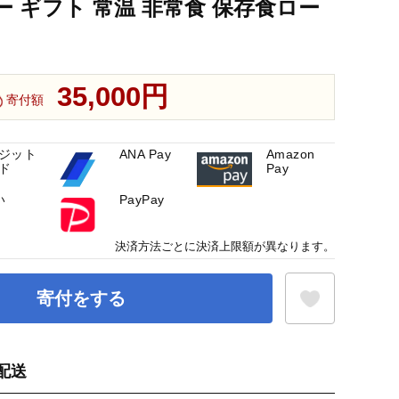
ー ギフト 常温 非常食 保存食ロー
35,000円
寄付額
ジット
ANA Pay
Amazon
ド
Pay
い
PayPay
決済方法ごとに決済上限額が異なります。
寄付をする
配送
お気に入り登録