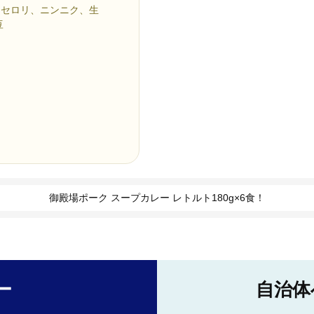
、セロリ、ニンニク、生
豆
御殿場ポーク スープカレー レトルト180g×6食！
ー
自治体