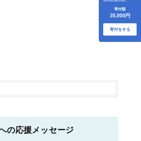
sonomanma!
180g×6食 御殿場
寄付額
ゴテンバポーク ス
35,000円
ープカレーレトル
ト | スープカレー
ギフト 常温 非常食
寄付をする
保存食ローリング
ストック
への応援メッセージ