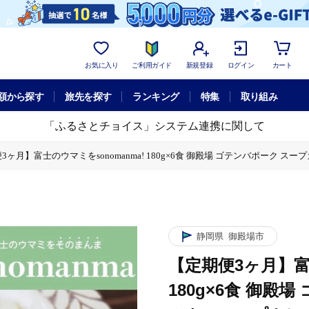
お気に入り
ご利用ガイド
新規登録
ログイン
カート
額から探す
旅先を探す
ランキング
特集
取り組み
「ふるさとチョイス」システム連携に関して
3ヶ月】富士のウマミをsonomanma! 180g×6食 御殿場 ゴテンバポーク 
殿場 ゴテンバポーク スープカレーレトルト | スープカレー ギフト 常温 非常食 
殿場 ゴテンバポーク スープカレーレトルト | スープカレー ギフト 常温 非常食 
静岡県
御殿場市
【定期便3ヶ月】富士
180g×6食 御殿