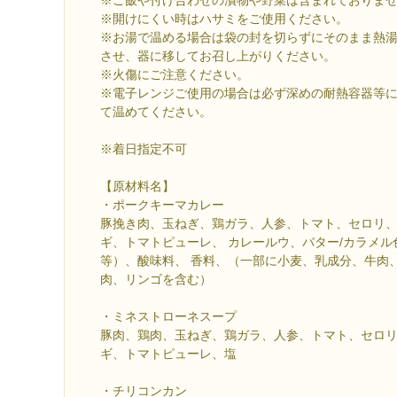
※開けにくい時はハサミをご使用ください。
※お湯で温める場合は袋の封を切らずにそのまま熱湯
させ、器に移してお召し上がりください。
※火傷にご注意ください。
※電子レンジご使用の場合は必ず深めの耐熱容器等
て温めてください。
※着日指定不可
【原材料名】
・ポークキーマカレー
豚挽き肉、玉ねぎ、鶏ガラ、人参、トマト、セロリ
ギ、トマトピューレ、 カレールウ、バター/カラメ
等）、酸味料、 香料、（一部に小麦、乳成分、牛肉
肉、リンゴを含む）
・ミネストローネスープ
豚肉、鶏肉、玉ねぎ、鶏ガラ、人参、トマト、セロ
ギ、トマトピューレ、塩
・チリコンカン