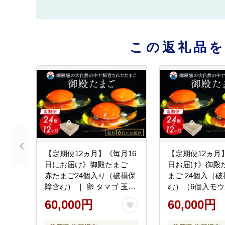
この返礼品
【定期便12ヵ月】《毎月16
【定期便12ヵ月
日にお届け》御殿たまご
日お届け》御殿た
赤たまご24個入り（破損保
まご 24個入（
障含む） ｜ 卵 タマゴ 玉子
む）（6個入モ
たまごかけご飯 生卵 鶏卵
ク×4P入） ◇ ｜
60,000円
60,000円
卵焼き 国産 御殿場産 ※北
玉子 たまごかけ
海道・沖縄・離島への配送
鶏卵 卵焼き 国産