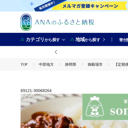
カテゴリ
地域
から探す
から探す
寄付
TOP
中部地方
静岡県
御殿場市
【定期便
TOP
定期便
ほかの定期便
【定期便3ヶ月】富士のウマミをsonomanma! 180g×6食 御
TOP
加工食品
惣菜・レトルト
カレー
【定期便3ヶ月】富士のウマミをsonomanma! 180g×6食 御
69121-30068264