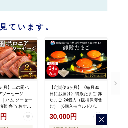
見ています。
3ヵ月】二の岡ハ
【定期便6ヶ月】《毎月30
アソーセージ
日にお届け》御殿たまご 赤
2本 ｜ハム ソーセー
たまご 24個入（破損保障含
 惣菜 弁当 おすす
む）（6個入モウルドパッ
アレンジ
ク×4P入） ◇ ｜ 卵 タマゴ
0円
30,000円
玉子 たまごかけご飯 生卵
鶏卵 卵焼き 国産 御殿場産