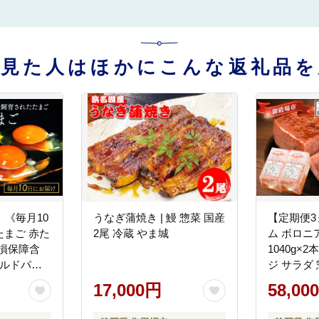
を見た人はほかにこんな返礼品を
】《毎月10
うなぎ蒲焼き | 鰻 惣菜 国産
【定期便
まご 赤た
2尾 冷蔵 やま城
ム ボロニ
破損保障含
1040g×
ウルドパッ
ジ サラダ
 卵 タマゴ
め 人気 
17,000円
58,00
ご飯 生卵
 御殿場産