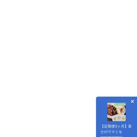
【定期便3ヶ月】富
士のウマミを