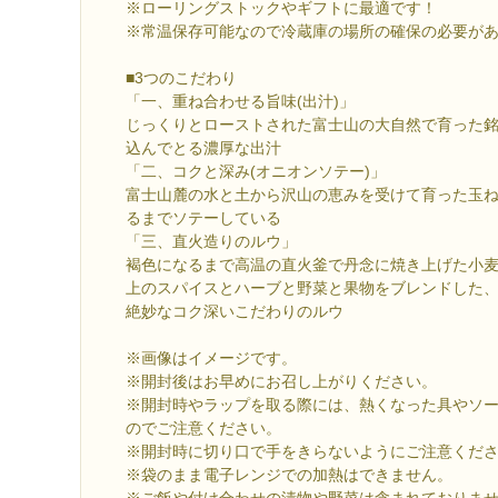
※ローリングストックやギフトに最適です！
※常温保存可能なので冷蔵庫の場所の確保の必要が
■3つのこだわり
「一、重ね合わせる旨味(出汁)」
じっくりとローストされた富士山の大自然で育った銘
込んでとる濃厚な出汁
「二、コクと深み(オニオンソテー)」
富士山麓の水と土から沢山の恵みを受けて育った玉ねぎ
るまでソテーしている
「三、直火造りのルウ」
褐色になるまで高温の直火釜で丹念に焼き上げた小麦
上のスパイスとハーブと野菜と果物をブレンドした
絶妙なコク深いこだわりのルウ
※画像はイメージです。
※開封後はお早めにお召し上がりください。
※開封時やラップを取る際には、熱くなった具やソ
のでご注意ください。
※開封時に切り口で手をきらないようにご注意くだ
※袋のまま電子レンジでの加熱はできません。
※ご飯や付け合わせの漬物や野菜は含まれておりま