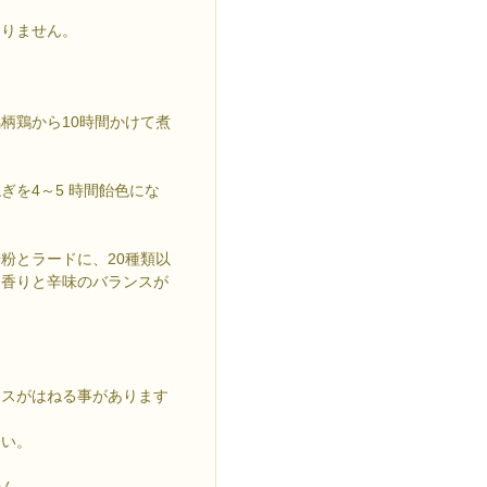
ありません。
柄鶏から10時間かけて煮
を4～5 時間飴色にな
粉とラードに、20種類以
、香りと辛味のバランスが
ースがはねる事があります
さい。
せん。