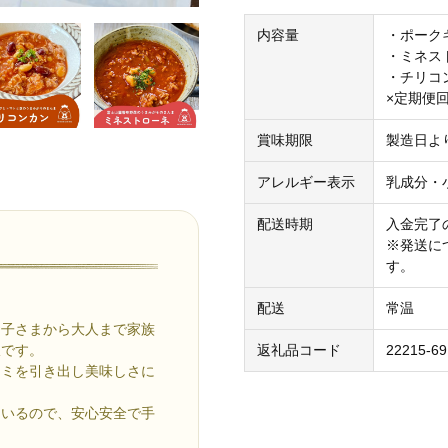
内容量
・ポーク
・ミネス
・チリコ
×定期便
賞味期限
製造日より
アレルギー表示
乳成分・
配送時期
入金完了
※発送に
す。
配送
常温
お子さまから大人まで家族
飯です。
返礼品コード
22215-69
マミを引き出し美味しさに
ているので、安心安全で手