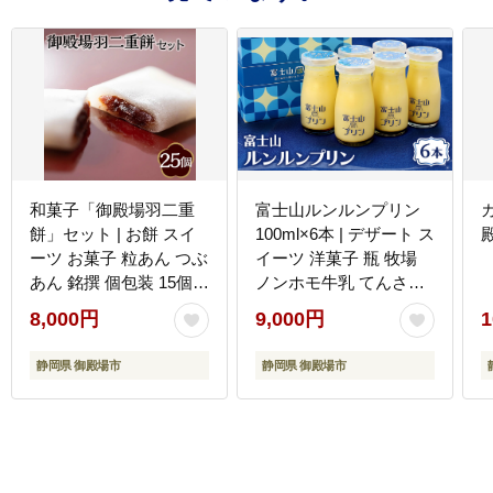
和菓子「御殿場羽二重
富士山ルンルンプリン
餅」セット | お餅 スイ
100ml×6本 | デザート ス
ーツ お菓子 粒あん つぶ
イーツ 洋菓子 瓶 牧場
あん 銘撰 個包装 15個
ノンホモ牛乳 てんさい
10個 ギフト 贈り物 お土
糖 甜菜糖 ギフト 贈り物
8,000円
9,000円
1
産 お供え 内祝い お年賀
寄附額 10000 10000円 1
寄附額 10000 10000円 1
万円 以下 以内
静岡県 御殿場市
静岡県 御殿場市
万円 以下 以内