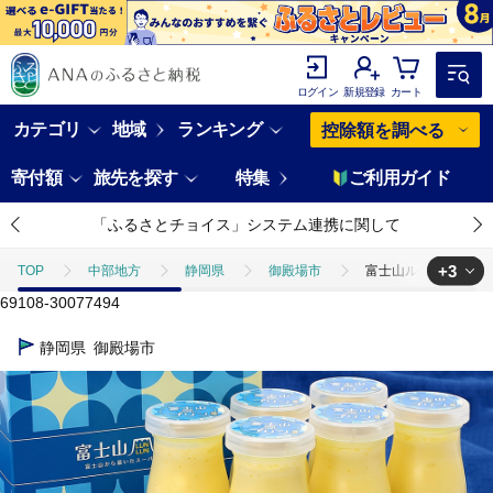
ログイン
新規登録
カート
カテゴリ
地域
ランキング
控除額を調べる
寄付額
旅先を探す
特集
ご利用ガイド
「ふるさとチョイス」システム連携に関して
+3
TOP
中部地方
静岡県
御殿場市
富士山ルンルンプリン 1
69108-30077494
TOP
パン・菓子類
富士山ルンルンプリン 100ml×6本 | デザート 
静岡県
御殿場市
TOP
パン・菓子類
洋菓子
富士山ルンルンプリン 100ml×6本
TOP
パン・菓子類
洋菓子
プリン
富士山ルンルンプリン 