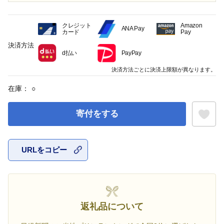
クレジット
Amazon
ANA Pay
カード
Pay
決済方法
d払い
PayPay
決済方法ごとに決済上限額が異なります。
在庫：
○
寄付をする
URLをコピー
お気に入
返礼品について