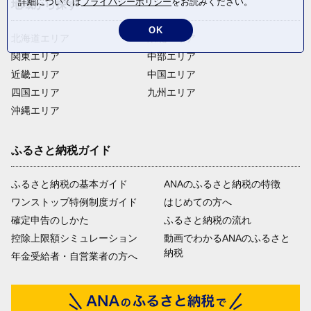
詳細については
プライバシーポリシー
をお読みください。
地域から探す
OK
北海道エリア
東北エリア
関東エリア
中部エリア
近畿エリア
中国エリア
四国エリア
九州エリア
沖縄エリア
ふるさと納税ガイド
ふるさと納税の基本ガイド
ANAのふるさと納税の特徴
ワンストップ特例制度ガイド
はじめての方へ
確定申告のしかた
ふるさと納税の流れ
控除上限額シミュレーション
動画でわかるANAのふるさと
納税
年金受給者・自営業者の方へ