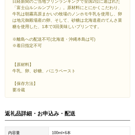
日経新聞のご当地プリンランキングで全国2位に選ばれた
「富士山ルンルンプリン」。原材料にとにかくこだわり、
牛乳は朝霧高原まかいの牧場のノンホモ牛乳を使用し、卵
は地元御殿場産の卵、そして、砂糖は北海道産のてんさ菜
糖を使用した、1本で3回美味しいプリンです。
※離島への配送不可(北海道・沖縄本島は可)
※着日指定不可
【原材料】
牛乳、卵、砂糖、バニラペースト
【保存方法】
要冷蔵
返礼品詳細・お申込み・配送
内容量
100ml×6本