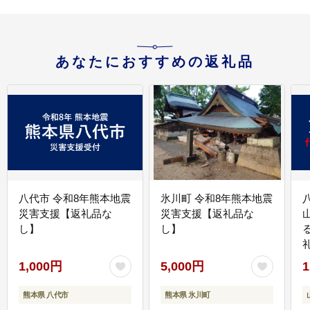
あなたにおすすめの返礼品
八代市 令和8年熊本地震
氷川町 令和8年熊本地震
災害支援【返礼品な
災害支援【返礼品な
し】
し】
1,000円
5,000円
1
熊本県 八代市
熊本県 氷川町