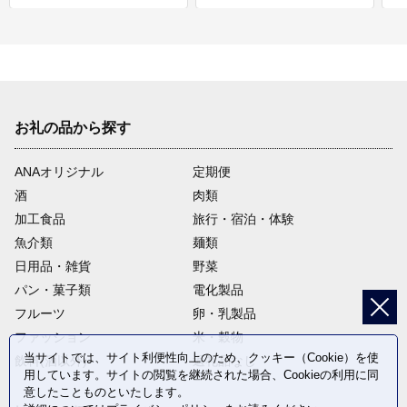
お礼の品から探す
ANAオリジナル
定期便
酒
肉類
加工食品
旅行・宿泊・体験
魚介類
麺類
日用品・雑貨
野菜
パン・菓子類
電化製品
フルーツ
卵・乳製品
ファッション
米・穀物
当サイトでは、サイト利便性向上のため、クッキー（Cookie）を使
飲料(酒以外)
返礼品なし
用しています。サイトの閲覧を継続された場合、Cookieの利用に同
意したことものといたします。