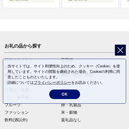
お礼の品から探す
ANAオリジナル
定期便
当サイトでは、サイト利便性向上のため、クッキー（Cookie）を使
酒
肉類
用しています。サイトの閲覧を継続された場合、Cookieの利用に同
加工食品
旅行・宿泊・体験
意したことものといたします。
魚介類
麺類
詳細については
プライバシーポリシー
をお読みください。
日用品・雑貨
野菜
OK
パン・菓子類
電化製品
フルーツ
卵・乳製品
ファッション
米・穀物
飲料(酒以外)
返礼品なし