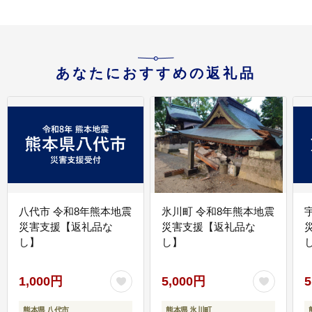
あなたにおすすめの返礼品
八代市 令和8年熊本地震
氷川町 令和8年熊本地震
災害支援【返礼品な
災害支援【返礼品な
し】
し】
し
1,000円
5,000円
5
熊本県 八代市
熊本県 氷川町