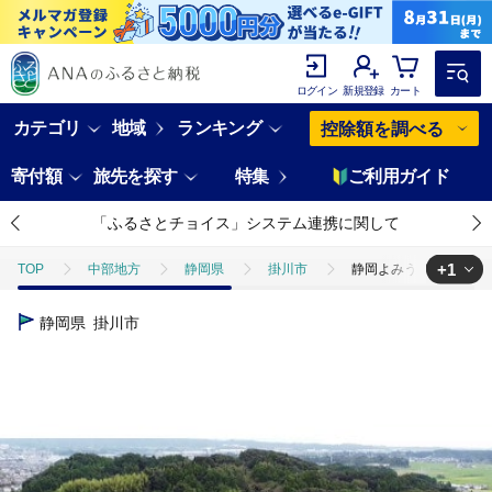
ログイン
新規登録
カート
カテゴリ
地域
ランキング
控除額を調べる
寄付額
旅先を探す
特集
ご利用ガイド
「ふるさとチョイス」システム連携に関して
+1
TOP
中部地方
静岡県
掛川市
静岡よみうりカントリー
TOP
旅行・宿泊・体験
体験チケット
ゴルフプレー
静岡県
掛川市