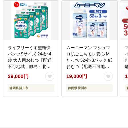
ライフリーうす型軽快
ムーニーマン マシュマ
パンツSサイズ 24枚×4
ロ肌ごこちモレ安心 M
袋 大人用おむつ【配送
たっち 52枚×3パック 紙
不可地域：離島・北海
おむつ【配送不可地
道・沖縄県】
域：離島・北海道・沖
29,000円
19,000円
1
縄県・九州】
静岡県 掛川市
静岡県 掛川市