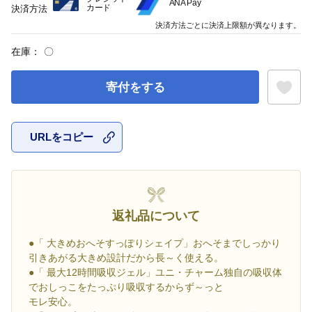
ANA Pay
カード
決済方法
決済方法ごとに決済上限額が異なります。
在庫：
〇
寄付をする
URLをコピー
お気に入
返礼品について
●「 大きめおへそすっぽりシェイプ」おへそまでしっかり
引きあがる大きめ設計だから長～く使える。
●「 最大12時間吸収ジェル」ユニ・チャーム独自の吸収体
でおしっこをたっぷり吸収するからず～っと
モレ安心。