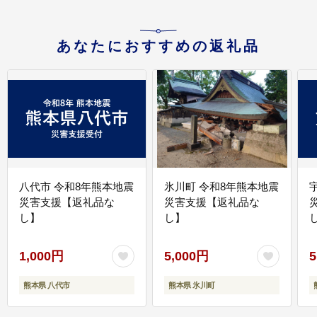
あなたにおすすめの返礼品
八代市 令和8年熊本地震
氷川町 令和8年熊本地震
災害支援【返礼品な
災害支援【返礼品な
し】
し】
し
1,000円
5,000円
5
熊本県 八代市
熊本県 氷川町