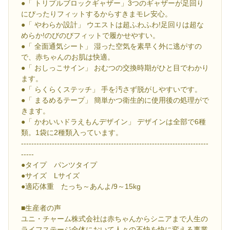
●「 トリプルブロックギャザー」3つのギャザーが足回り
にぴったりフィットするからすきまモレ安心。
●「 やわらか設計」 ウエストは超ふわふわ!足回りは超な
めらか!のびのびフィットで履かせやすい。
●「 全面通気シート」 湿った空気を素早く外に逃がすの
で、赤ちゃんのお肌は快適。
●「 おしっこサイン」 おむつの交換時期がひと目でわかり
ます。
●「 らくらくステッチ」 手を汚さず脱がしやすいです。
●「 まるめるテープ」 簡単かつ衛生的に使用後の処理がで
きます。
●「 かわいいドラえもんデザイン」 デザインは全部で6種
類。1袋に2種類入っています。
-------------------------------------------------------------------------
-----
●タイプ パンツタイプ
●サイズ Lサイズ
●適応体重 たっち～あんよ/9～15kg
■生産者の声
ユニ・チャーム株式会社は赤ちゃんからシニアまで人生の
ライフステージ全体において人々の不快を快に変える事業