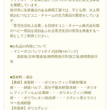
を展開しています。
掛川市に生産拠点のある静岡工場では、子ども用、大人用
紙おむつなどユニ・チャームの主力製品の製造をしていま
す。
「育児生活向上企業」を目指すユニ・チャーム株式会社製
のベビー用品を笑顔あふれる育児生活の実現を推進する一
助としてご利用ください。
■お礼品の内容について
・マミーポコパンツ Lサイズ[42枚×4パック]
原産地:日本/製造地:静岡県掛川市/加工地:静岡県掛川
市
■原材料・成分
【素材】表面材・・・ポリオレフィン不織布/吸水
材・・・綿状パルプ、高分子吸水材/防水材・・・ポリオ
レフィンフィルム/止着材・・・ポリオレフィン/伸縮
材・・・ポリウレタン/結合材・・・スチレン系エラスト
マー合成樹脂
【外装材】ポリエチレン