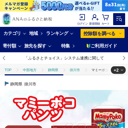
ログイン
新規登録
カート
カテゴリ
地域
ランキング
控除額を調べる
寄付額
旅先を探す
特集
ご利用ガイド
「ふるさとチョイス」システム連携に関して
+2
TOP
中部地方
静岡県
掛川市
マミーポコパンツ Lサ
TOP
日用品・雑貨
マミーポコパンツ Lサイズ 42枚×4パック 
静岡県
掛川市
TOP
日用品・雑貨
ほかの雑貨・日用品
マミーポコパンツ 