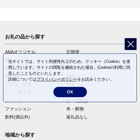
お礼の品から探す
ANAオリジナル
定期便
酒
肉類
当サイトでは、サイト利便性向上のため、クッキー（Cookie）を使
用しています。サイトの閲覧を継続された場合、Cookieの利用に同
加工食品
旅行・宿泊・体験
意したことものといたします。
魚介類
麺類
詳細については
プライバシーポリシー
をお読みください。
日用品・雑貨
野菜
OK
パン・菓子類
電化製品
フルーツ
卵・乳製品
ファッション
米・穀物
飲料(酒以外)
返礼品なし
地域から探す