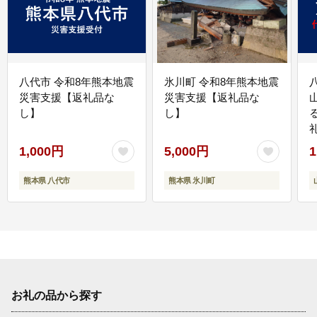
八代市 令和8年熊本地震
氷川町 令和8年熊本地震
災害支援【返礼品な
災害支援【返礼品な
し】
し】
1,000円
5,000円
1
熊本県 八代市
熊本県 氷川町
お礼の品から探す