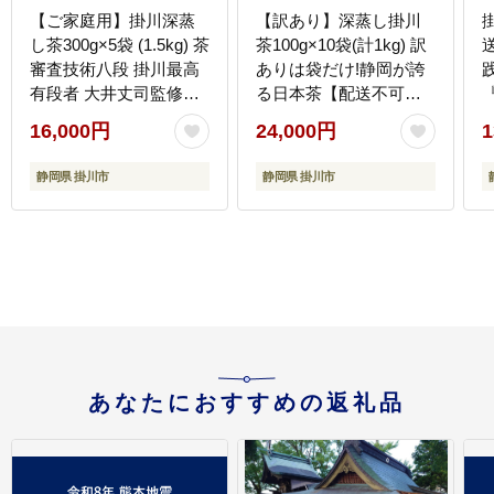
【ご家庭用】掛川深蒸
【訳あり】深蒸し掛川
し茶300g×5袋 (1.5kg) 茶
茶100g×10袋(計1kg) 訳
審査技術八段 掛川最高
ありは袋だけ!静岡が誇
有段者 大井丈司監修
る日本茶【配送不可地
【配送不可地域：離
域：離島・沖縄県】
16,000円
24,000円
1
島・沖縄県】
静岡県 掛川市
静岡県 掛川市
あなたにおすすめの返礼品