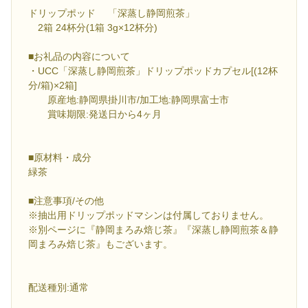
ドリップポッド 「深蒸し静岡煎茶」
2箱 24杯分(1箱 3g×12杯分)
■お礼品の内容について
・UCC「深蒸し静岡煎茶」ドリップポッドカプセル[(12杯
分/箱)×2箱]
原産地:静岡県掛川市/加工地:静岡県富士市
賞味期限:発送日から4ヶ月
■原材料・成分
緑茶
■注意事項/その他
※抽出用ドリップポッドマシンは付属しておりません。
※別ページに『静岡まろみ焙じ茶』『深蒸し静岡煎茶＆静
岡まろみ焙じ茶』もございます。
配送種別:通常