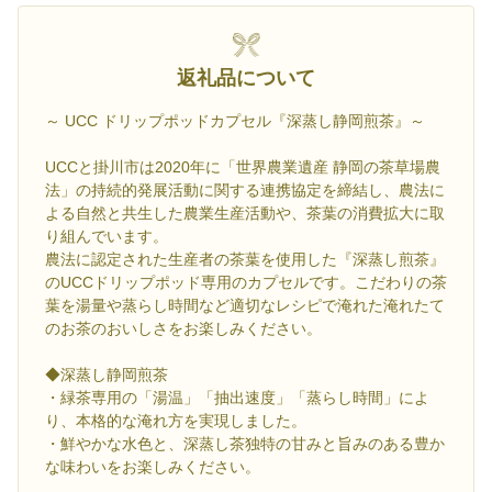
返礼品について
～ UCC ドリップポッドカプセル『深蒸し静岡煎茶』～
UCCと掛川市は2020年に「世界農業遺産 静岡の茶草場農
法」の持続的発展活動に関する連携協定を締結し、農法に
よる自然と共生した農業生産活動や、茶葉の消費拡大に取
り組んでいます。
農法に認定された生産者の茶葉を使用した『深蒸し煎茶』
のUCCドリップポッド専用のカプセルです。こだわりの茶
葉を湯量や蒸らし時間など適切なレシピで淹れた淹れたて
のお茶のおいしさをお楽しみください。
◆深蒸し静岡煎茶
・緑茶専用の「湯温」「抽出速度」「蒸らし時間」によ
り、本格的な淹れ方を実現しました。
・鮮やかな水色と、深蒸し茶独特の甘みと旨みのある豊か
な味わいをお楽しみください。