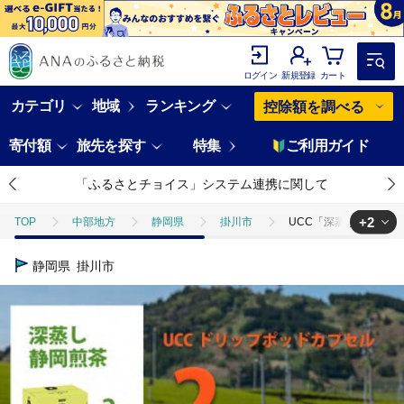
ログイン
新規登録
カート
カテゴリ
地域
ランキング
控除額を調べる
寄付額
旅先を探す
特集
ご利用ガイド
「ふるさとチョイス」システム連携に関して
+2
TOP
中部地方
静岡県
掛川市
UCC「深蒸し静岡煎茶
TOP
飲料（酒以外）
UCC「深蒸し静岡煎茶」ドリップポッドカプセ
静岡県
掛川市
TOP
飲料（酒以外）
ソフトドリンク
お茶
UCC「深