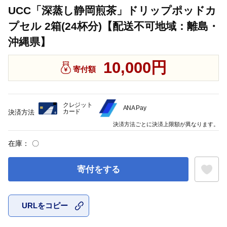
UCC「深蒸し静岡煎茶」ドリップポッドカ
プセル 2箱(24杯分)【配送不可地域：離島・
沖縄県】
10,000円
寄付額
クレジット
ANA Pay
カード
決済方法
決済方法ごとに決済上限額が異なります。
在庫：
〇
寄付をする
URLをコピー
お気に入