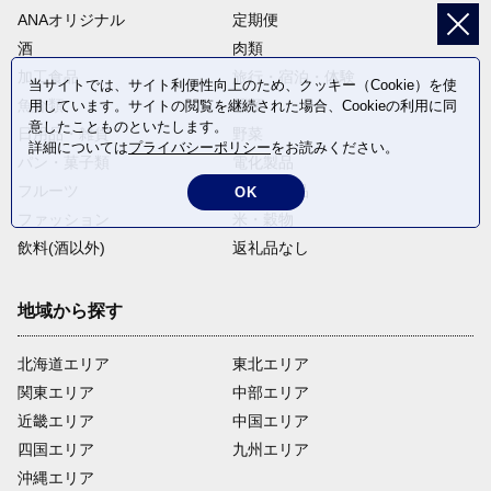
ANAオリジナル
定期便
酒
肉類
加工食品
旅行・宿泊・体験
当サイトでは、サイト利便性向上のため、クッキー（Cookie）を使
魚介類
麺類
用しています。サイトの閲覧を継続された場合、Cookieの利用に同
意したことものといたします。
日用品・雑貨
野菜
詳細については
プライバシーポリシー
をお読みください。
パン・菓子類
電化製品
フルーツ
卵・乳製品
OK
ファッション
米・穀物
飲料(酒以外)
返礼品なし
地域から探す
北海道エリア
東北エリア
関東エリア
中部エリア
近畿エリア
中国エリア
四国エリア
九州エリア
沖縄エリア