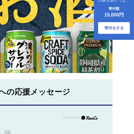
13袋 訳あり でない
正規品
寄付額
15,000円
寄付をする
への応援メッセージ
(0)