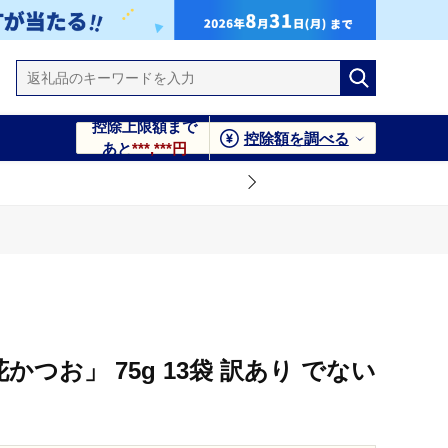
控除上限額まで
控除額を調べる
あと
***,***円
「花かつお」 75g 13袋 訳あり でない