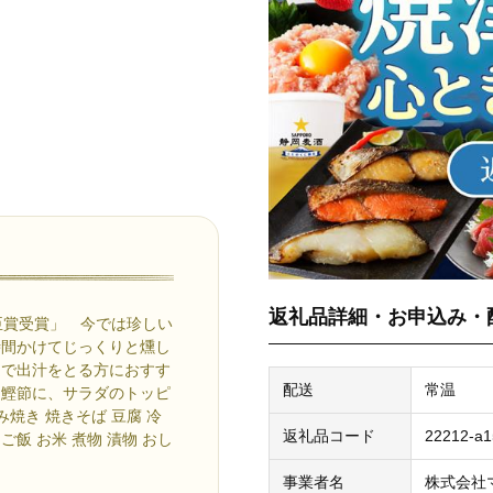
返礼品詳細・お申込み・
臣賞受賞」 今では珍しい
時間かけてじっくりと燻し
庭で出汁をとる方におすす
配送
常温
る鰹節に、サラダのトッピ
焼き 焼きそば 豆腐 冷
返礼品コード
22212-a1
ご飯 お米 煮物 漬物 おし
事業者名
株式会社