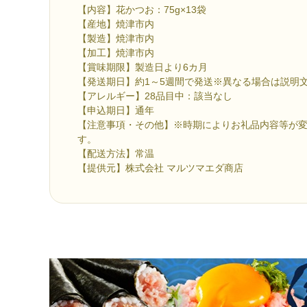
【内容】花かつお：75g×13袋
【産地】焼津市内
【製造】焼津市内
【加工】焼津市内
【賞味期限】製造日より6カ月
【発送期日】約1～5週間で発送※異なる場合は説明
【アレルギー】28品目中：該当なし
【申込期日】通年
【注意事項・その他】※時期によりお礼品内容等が
す。
【配送方法】常温
【提供元】株式会社 マルツマエダ商店