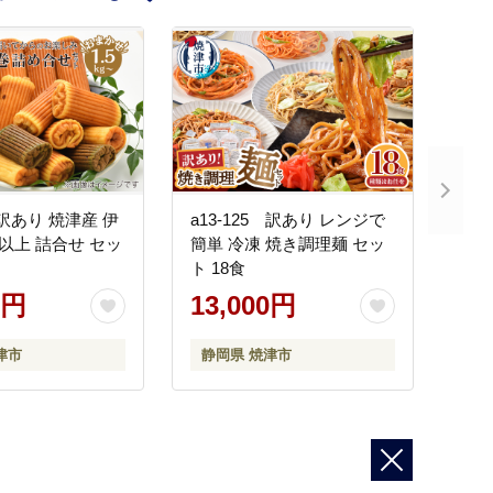
8 訳あり 焼津産 伊
a13-125 訳あり レンジで
kg以上 詰合せ セッ
簡単 冷凍 焼き調理麺 セッ
ト 18食
0円
13,000円
津市
静岡県 焼津市