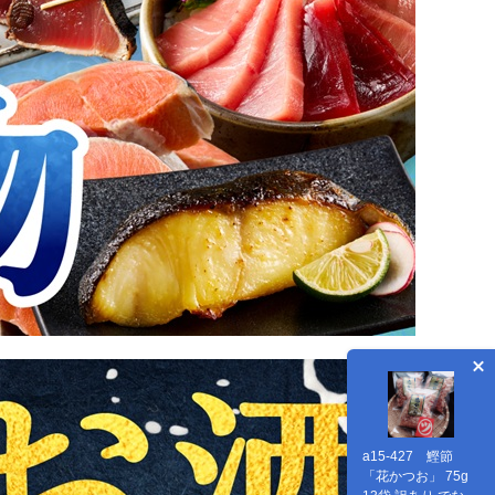
a15-427 鰹節
「花かつお」 75g