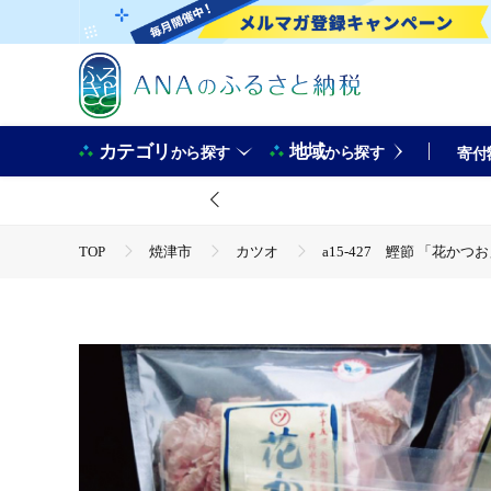
カテゴリ
地域
から探す
から探す
寄付
TOP
焼津市
カツオ
a15-427 鰹節 「花かつお
TOP
加工食品
乾物
鰹節
a15-427 鰹