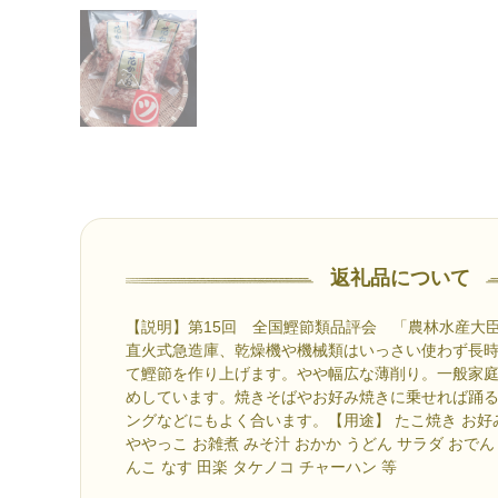
返礼品について
【説明】第15回 全国鰹節類品評会 「農林水産大
直火式急造庫、乾燥機や機械類はいっさい使わず長
て鰹節を作り上げます。やや幅広な薄削り。一般家
めしています。焼きそばやお好み焼きに乗せれば踊
ングなどにもよく合います。【用途】 たこ焼き お好み
ややっこ お雑煮 みそ汁 おかか うどん サラダ おでん 
んこ なす 田楽 タケノコ チャーハン 等