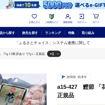
お気に入り
ご利用ガイド
新規登録
ログイン
カート
額から探す
旅先を探す
ランキング
特集
取り組み
「ふるさとチョイス」システム連携に関して
+1
」 75g 13袋 訳あり でない 正規品
節 「花かつお」 75g 13袋 訳あり でない 正規品
静岡県
焼津市
a15-427 鰹節 
正規品