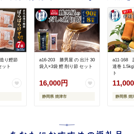
火山造り鰹節
a16-203 勝男屋 の 出汁 30
a11-16
セット
袋入×3袋 鰹 削り節 セット
達巻 1.5
ト
16,000円
11,00
静岡県 焼津市
静岡県 焼