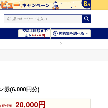
控除上限額まで
控除額を調べる
あと
***,***円
(6,000円分)
20,000円
寄付額