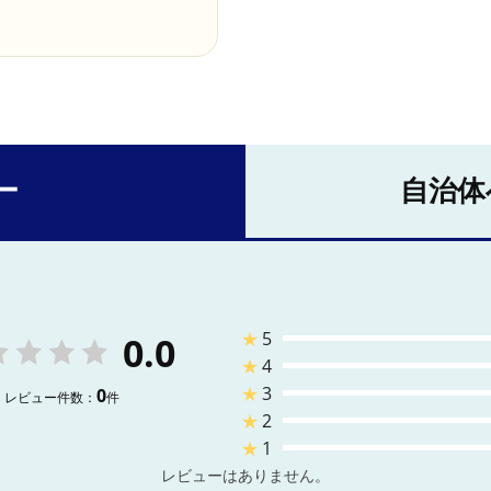
ー
自治体
★
5
0.0
★
4
★
3
0
レビュー件数：
件
★
2
★
1
レビューはありません。