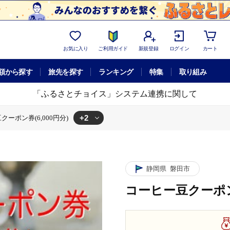
お気に入り
ご利用ガイド
新規登録
ログイン
カート
額から探す
旅先を探す
ランキング
特集
取り組み
「ふるさとチョイス」システム連携に関して
+2
ーポン券(6,000円分)
円分)
豆クーポン券(6,000円分)
静岡県
磐田市
コーヒー豆クーポン券