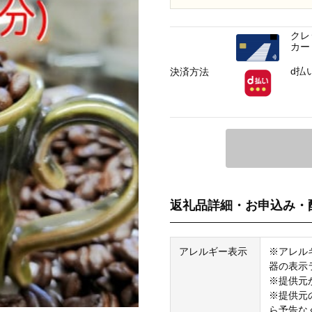
クレ
カー
d払
決済方法
返礼品詳細・お申込み・
アレルギー表示
※アレル
器の表示
※提供元
※提供元
ら予告な