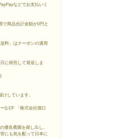
ayPayなどでお支払いく
適用で商品合計金額が0円と
。
「送料」はクーポンの適用
業日に焙煎して発送しま
)
お届けしています。
(LCF 「株式会社堀口
中の優良農園を探し出し、
保管にも気を配って日本に