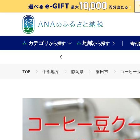
カテゴリ
地域
から探す
から探す
寄付
TOP
中部地方
静岡県
磐田市
コーヒー豆ク
TOP
旅行・宿泊・体験
コーヒー豆クーポン券(6,000
TOP
旅行・宿泊・体験
体験チケット
コーヒー