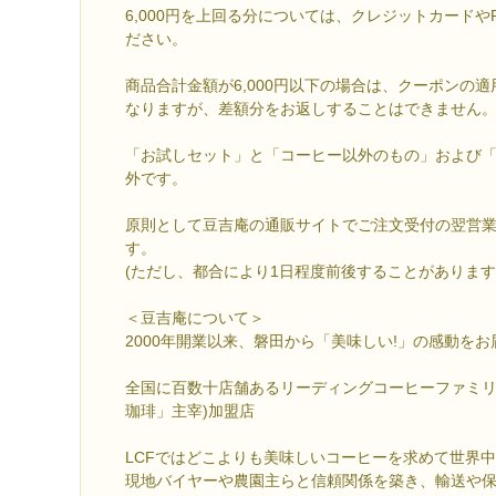
6,000円を上回る分については、クレジットカードやP
ださい。
商品合計金額が6,000円以下の場合は、クーポンの
なりますが、差額分をお返しすることはできません
「お試しセット」と「コーヒー以外のもの」および
外です。
原則として豆吉庵の通販サイトでご注文受付の翌営
す。
(ただし、都合により1日程度前後することがあります
＜豆吉庵について＞
2000年開業以来、磐田から「美味しい!」の感動を
全国に百数十店舗あるリーディングコーヒーファミリー
珈琲」主宰)加盟店
LCFではどこよりも美味しいコーヒーを求めて世界
現地バイヤーや農園主らと信頼関係を築き、輸送や