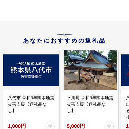
あなたにおすすめの返礼品
八代市 令和8年熊本地震
氷川町 令和8年熊本地震
災害支援【返礼品な
災害支援【返礼品な
し】
し】
1,000円
5,000円
1