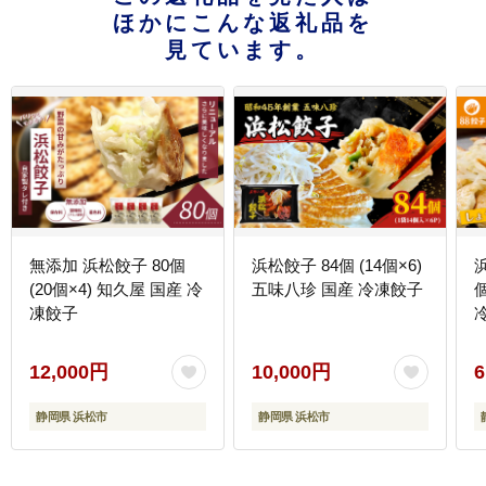
ほかにこんな返礼品を
見ています。
無添加 浜松餃子 80個
浜松餃子 84個 (14個×6)
(20個×4) 知久屋 国産 冷
五味八珍 国産 冷凍餃子
凍餃子
12,000円
10,000円
6
静岡県 浜松市
静岡県 浜松市