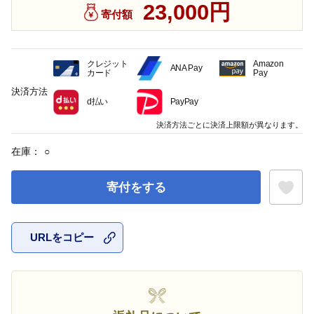
23,000円
寄付額
クレジット
Amazon
ANA Pay
カード
Pay
決済方法
d払い
PayPay
決済方法ごとに決済上限額が異なります。
在庫：
○
寄付をする
URLをコピー
お気に入