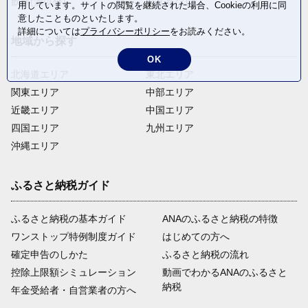
飲料(酒以外)
返礼品なし
用しています。サイトの閲覧を継続された場合、Cookieの利用に同
意したことものといたします。
詳細については
プライバシーポリシー
をお読みください。
地域から探す
OK
北海道エリア
東北エリア
関東エリア
中部エリア
近畿エリア
中国エリア
四国エリア
九州エリア
沖縄エリア
ふるさと納税ガイド
ふるさと納税の基本ガイド
ANAのふるさと納税の特徴
ワンストップ特例制度ガイド
はじめての方へ
確定申告のしかた
ふるさと納税の流れ
控除上限額シミュレーション
動画でわかるANAのふるさと
納税
年金受給者・自営業者の方へ