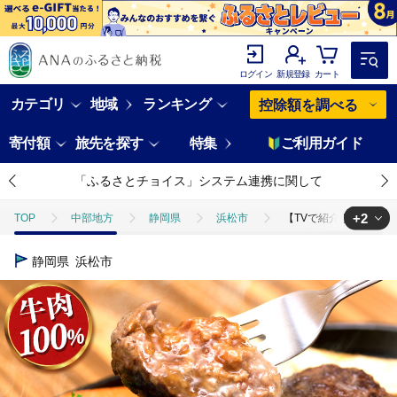
ログイン
新規登録
カート
カテゴリ
地域
ランキング
控除額を調べる
寄付額
旅先を探す
特集
ご利用ガイド
「ふるさとチョイス」システム連携に関して
+2
TOP
中部地方
静岡県
浜松市
【TVで紹介されました】
TOP
肉
加工肉
ハンバーグ
【TVで紹介されました】ジ
静岡県
浜松市
TOP
加工食品
惣菜・レトルト
【TVで紹介されました】ジュー