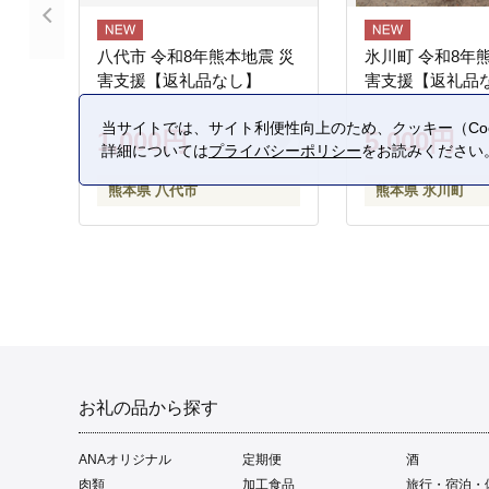
八代市 令和8年熊本地震 災
氷川町 令和8年
害支援【返礼品なし】
害支援【返礼品
当サイトでは、サイト利便性向上のため、クッキー（Coo
1,000円
5,000円
詳細については
プライバシーポリシー
をお読みください
熊本県 八代市
熊本県 氷川町
お礼の品から探す
ANAオリジナル
定期便
酒
肉類
加工食品
旅行・宿泊・