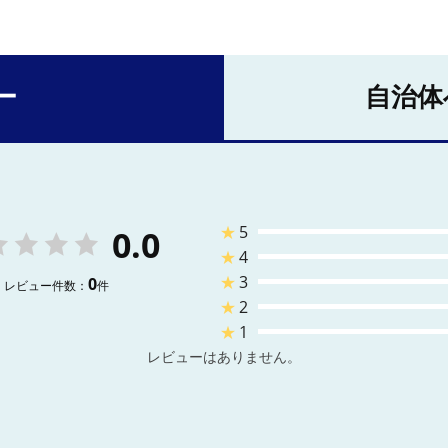
ー
自治体
★
5
0.0
★
4
★
3
0
レビュー件数：
件
★
2
★
1
レビューはありません。