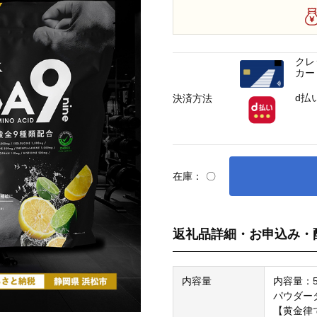
クレ
カー
d払
決済方法
在庫：
〇
返礼品詳細・お申込み・
内容量
内容量：5
パウダー
【黄金律