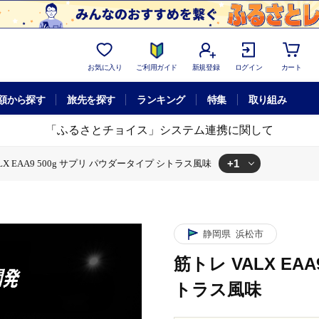
お気に入り
ご利用ガイド
新規登録
ログイン
カート
額から探す
旅先を探す
ランキング
特集
取り組み
「ふるさとチョイス」システム連携に関して
+1
LX EAA9 500g サプリ パウダータイプ シトラス風味
 VALX EAA9 500g サプリ パウダータイプ シトラス風味
静岡県
浜松市
筋トレ VALX EA
トラス風味