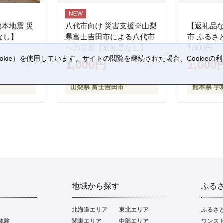
熊本地震 災
八代市向け 災害支援※山梨
【返礼品
なし】
県富士吉田市による八代市
市 ふるさ
への支援【返礼品なし】
1,000円
kie）を使用しています。サイトの閲覧を継続された場合、Cookie
1,000円
1,000
。
山梨県 富士吉田市
熊本県 宇
地域から探す
ふる
北海道エリア
東北エリア
ふるさ
体験
関東エリア
中部エリア
ワンス