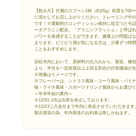
【飲み方】付属のスプーン2杯（約25g）程度を700〜
に溶かしてお召し上がりください。トレーニング中
です！※運動時のコンディション維持に役立つと今話
ータアラニン配合。「アラニンフラッシュ」と呼ばれ
パワーを体感することができます。健康上の問題は
まります。ピリピリ感が気になる方は、少量ずつ時
ことをおすすめします。
浜松市内において、原材料の仕入れから、製造、梱
より、半分を一定程度以上上回る割合の付加価値が
※画像はイメージです。
※フレーバーは、シトラス風味・コーラ風味・パイ
味・ライチ風味・スポーツドリンク風味からお選び
＝年末年始の案内＝
※12/31-1/5は出荷を休止しております。
※12/23ご入金分まで年内に発送させていただきま
順次発送の為、年内発送のお約束は致しかねます。