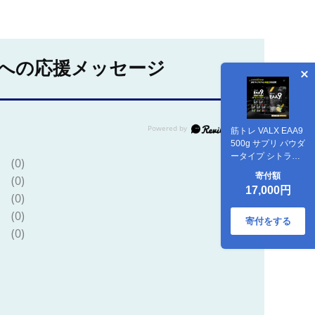
への応援メッセージ
筋トレ VALX EAA9
500g サプリ パウダ
ータイプ シトラス
(0)
風味
寄付額
(0)
17,000円
(0)
(0)
寄付をする
(0)