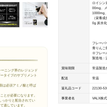
ロイシン1
00mg、
1000m
（栄養成分
0g 炭水化
フレーバ
青りんご
※フレー
製造地：
賞味期限
常温製造
トレーニング界のレジェンド
ダータイプのサプリメント
配送
常温
。
種類は必須アミノ酸と呼ば
返礼品コード
22130-5
ることが必要になります。
事業者名
VALX株
酸がしっかりと配合されてい
して適しています。