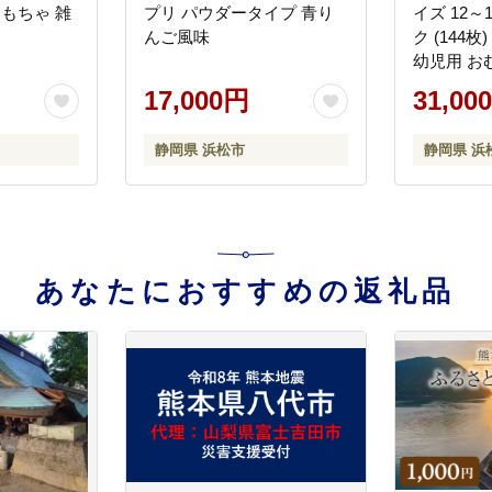
おもちゃ 雑
プリ パウダータイプ 青り
イズ 12～1
んご風味
ク (144
幼児用 お
ツ 雑貨 
17,000円
31,00
ー用品 赤
ちゃん用品
静岡県 浜松市
静岡県 浜
生活消耗品
ント mira
浜松市
あなたにおすすめの返礼品