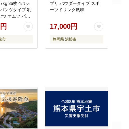
7kg 36枚 4パッ
プリ パウダータイプ スポ
枚) パンツタイプ 乳
ーツドリンク風味
むつ オムツ パン
ベビーグッズ ベビ
0円
17,000円
ちゃんグッズ 赤
 日用品 消耗品
松市
静岡県 浜松市
 贈り物 プレゼ
feel 静岡 静岡県