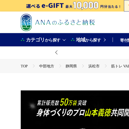
カテゴリ
地域
から探す
から探す
寄付
TOP
中部地方
静岡県
浜松市
筋トレ VA
TOP
日用品・雑貨
ほかの雑貨・日用品
筋トレ