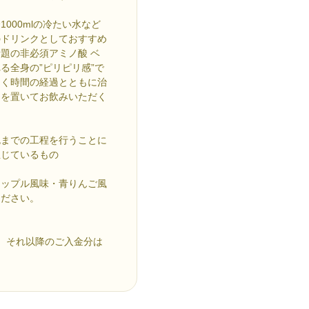
1000mlの冷たい水など
のドリンクとしておすすめ
題の非必須アミノ酸 ベ
る全身の”ピリピリ感”で
なく時間の経過とともに治
間を置いてお飲みいただく
包までの工程を行うことに
生じているもの
ナップル風味・青りんご風
ください。
す。それ以降のご入金分は