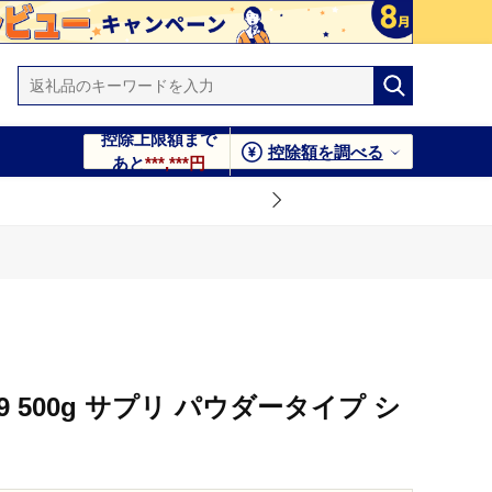
控除上限額まで
控除額を調べる
あと
***,***円
A9 500g サプリ パウダータイプ シ