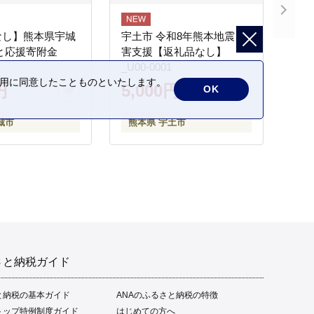
なし】熊本県宇城
宇土市 令和8年熊本地震 災
と応援寄附金
害支援【返礼品なし】
_U00-0001
の利用に同意したことものといたします。
円
5,000円
OK
城市
熊本県 宇土市
さと納税ガイド
と納税の基本ガイド
ANAのふるさと納税の特徴
トップ特例制度ガイド
はじめての方へ