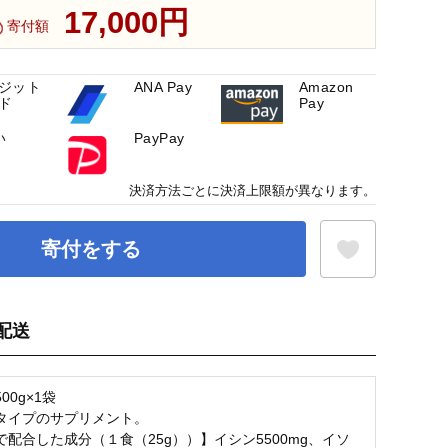
17,000円
寄付額
ジット
ANA Pay
Amazon
ド
Pay
い
PayPay
決済方法ごとに決済上限額が異なります。
寄付をする
配送
お気に入り登録
00g×1袋
タイプのサプリメント。
で配合した成分（１食（25g））】イシン5500mg、イソ