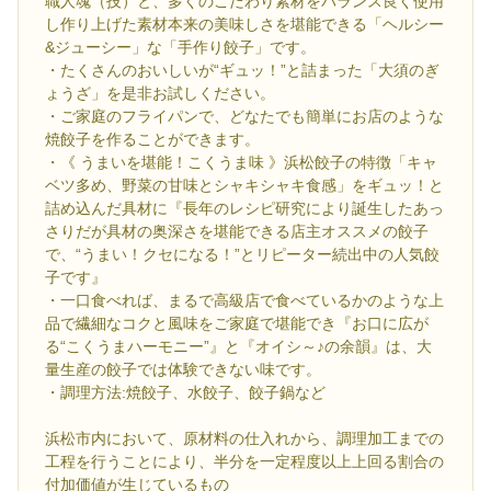
職人魂（技）と、多くのこだわり素材をバランス良く使用
し作り上げた素材本来の美味しさを堪能できる「ヘルシー
&ジューシー」な「手作り餃子」です。
・たくさんのおいしいが“ギュッ！”と詰まった「大須のぎ
ょうざ」を是非お試しください。
・ご家庭のフライパンで、どなたでも簡単にお店のような
焼餃子を作ることができます。
・《 うまいを堪能！こくうま味 》浜松餃子の特徴「キャ
ベツ多め、野菜の甘味とシャキシャキ食感」をギュッ！と
詰め込んだ具材に『長年のレシピ研究により誕生したあっ
さりだが具材の奥深さを堪能できる店主オススメの餃子
で、“うまい！クセになる！”とリピーター続出中の人気餃
子です』
・一口食べれば、まるで高級店で食べているかのような上
品で繊細なコクと風味をご家庭で堪能でき『お口に広が
る“こくうまハーモニー”』と『オイシ～♪の余韻』は、大
量生産の餃子では体験できない味です。
・調理方法:焼餃子、水餃子、餃子鍋など
浜松市内において、原材料の仕入れから、調理加工までの
工程を行うことにより、半分を一定程度以上上回る割合の
付加価値が生じているもの