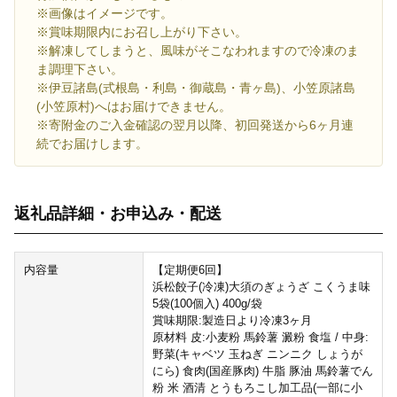
※画像はイメージです。
※賞味期限内にお召し上がり下さい。
※解凍してしまうと、風味がそこなわれますので冷凍のま
ま調理下さい。
※伊豆諸島(式根島・利島・御蔵島・青ヶ島)、小笠原諸島
(小笠原村)へはお届けできません。
※寄附金のご入金確認の翌月以降、初回発送から6ヶ月連
続でお届けします。
返礼品詳細・お申込み・配送
内容量
【定期便6回】
浜松餃子(冷凍)大須のぎょうざ こくうま味
5袋(100個入) 400g/袋
賞味期限:製造日より冷凍3ヶ月
原材料 皮:小麦粉 馬鈴薯 澱粉 食塩 / 中身:
野菜(キャベツ 玉ねぎ ニンニク しょうが
にら) 食肉(国産豚肉) 牛脂 豚油 馬鈴薯でん
粉 米 酒清 とうもろこし加工品(一部に小