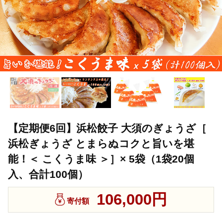
【定期便6回】浜松餃子 大須のぎょうざ［
浜松ぎょうざ とまらぬコクと旨いを堪
能！＜ こくうま味 ＞］× 5袋（1袋20個
入、合計100個）
106,000円
寄付額