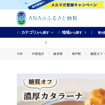
カテゴリ
地域
から探す
から探す
寄付
TOP
中部地方
岐阜県
神戸町
糖質オフ
TOP
パン・菓子類
糖質オフ・濃厚カタラーナ6個【
TOP
パン・菓子類
洋菓子
糖質オフ・濃厚カタ