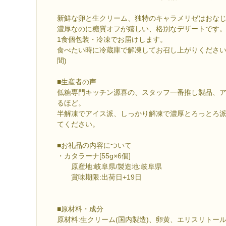
新鮮な卵と生クリーム、独特のキャラメリゼはおなじ
濃厚なのに糖質オフが嬉しい、格別なデザートです
1食個包装・冷凍でお届けします。
食べたい時に冷蔵庫で解凍してお召し上がりください
間)
■生産者の声
低糖専門キッチン源喜の、スタッフ一番推し製品、
るほど。
半解凍でアイス派、しっかり解凍で濃厚とろっとろ
てください。
■お礼品の内容について
・カタラーナ[55g×6個]
原産地:岐阜県/製造地:岐阜県
賞味期限:出荷日+19日
■原材料・成分
原材料:生クリーム(国内製造)、卵黄、エリスリトー