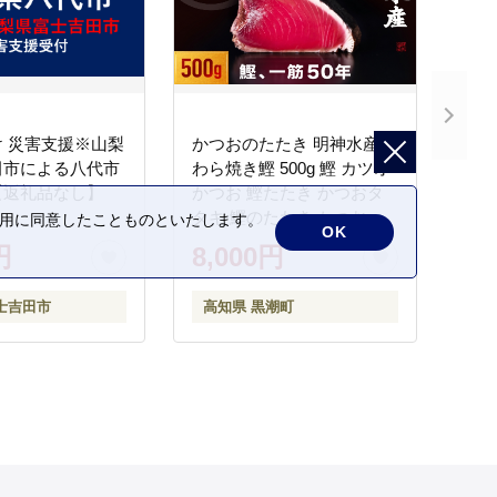
 災害支援※山梨
かつおのたたき 明神水産
田市による八代市
わら焼き鰹 500g 鰹 カツオ
【返礼品なし】
かつお 鰹たたき かつおタ
タキ 鰹のたたき かつおの
の利用に同意したことものといたします。
OK
タタキ 藁焼き わら焼き 魚
円
8,000円
さかな 海鮮 刺身 お刺身 冷
凍 ご家庭用 グルメ 特産品
士吉田市
高知県 黒潮町
ご当地 本場 高知 黒潮町 ギ
フト 贈答品 人気 返礼品 ふ
るさと納税 魚介類 高知県
産 土佐名物 高知県 高評価
食卓 ご飯のお供 父の日 ギ
フト プレゼント[1669]