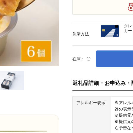
クレ
カー
決済方法
在庫：
〇
返礼品詳細・お申込み・
アレルギー表示
※アレル
器の表示
※提供元
※提供元
ら予告な