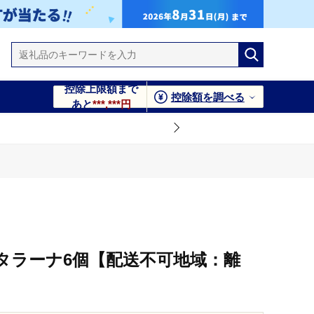
控除上限額まで
控除額を調べる
あと
***,***円
タラーナ6個【配送不可地域：離