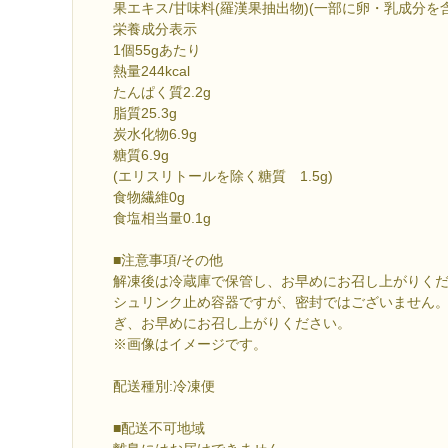
果エキス/甘味料(羅漢果抽出物)(一部に卵・乳成分
栄養成分表示
1個55gあたり
熱量244kcal
たんぱく質2.2g
脂質25.3g
炭水化物6.9g
糖質6.9g
(エリスリトールを除く糖質 1.5g)
食物繊維0g
食塩相当量0.1g
■注意事項/その他
解凍後は冷蔵庫で保管し、お早めにお召し上がりく
シュリンク止め容器ですが、密封ではございません
ぎ、お早めにお召し上がりください。
※画像はイメージです。
配送種別:冷凍便
■配送不可地域