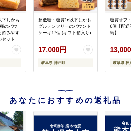
以下しかも
超低糖・糖質1g以下しかも
糖質オフ
9種のパウ
グルテンフリーのパウンド
6個【配送
と飲みやす
ケーキ17個 (ギフト箱入り)
島】
のセット
17,000円
13,00
岐阜県 神戸町
岐阜県 神
あなたにおすすめの返礼品