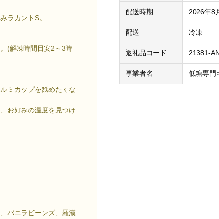
配送時期
2026年
みラカントS。
。
配送
冷凍
。(解凍時間目安2～3時
返礼品コード
21381-A
事業者名
低糖専門
アルミカップを舐めたくな
派、お好みの温度を見つけ
ル、バニラビーンズ、羅漢