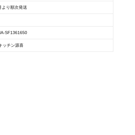
8月より順次発送
NA-SF1361650
キッチン源喜