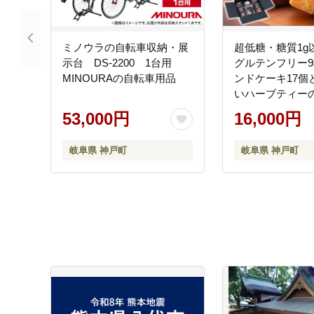
ミノウラの自転車収納・展
超低糖・糖質1g
示台 DS-2200 1台用
グルテンフリー
MINOURAの自転車用品
ンドケーキ17個
いハーブティー
53,000円
16,000円
岐阜県 神戸町
岐阜県 神戸町