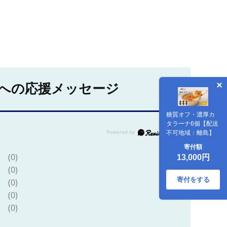
への応援メッセージ
糖質オフ・濃厚カ
タラーナ6個【配送
不可地域：離島】
寄付額
(0)
13,000円
(0)
寄付をする
(0)
(0)
(0)