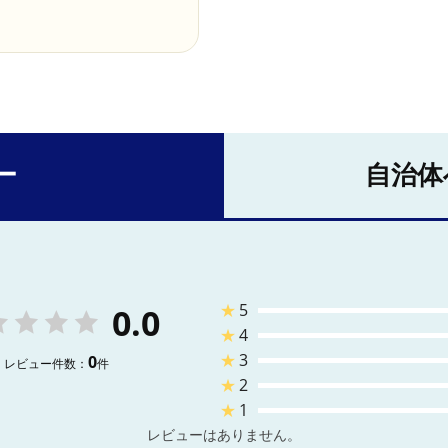
ー
自治体
★
5
0.0
★
4
★
3
0
レビュー件数：
件
★
2
★
1
レビューはありません。