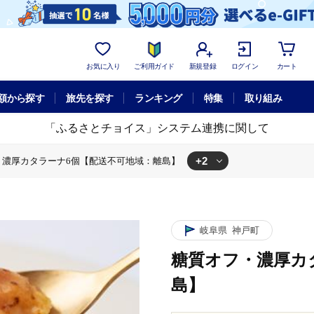
お気に入り
ご利用ガイド
新規登録
ログイン
カート
額から探す
旅先を探す
ランキング
特集
取り組み
「ふるさとチョイス」システム連携に関して
+2
・濃厚カタラーナ6個【配送不可地域：離島】
配送不可地域：離島】
ラーナ6個【配送不可地域：離島】
岐阜県
神戸町
糖質オフ・濃厚カ
島】