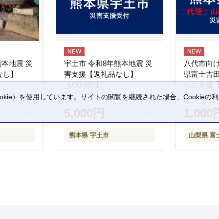
熊本地震 災
宇土市 令和8年熊本地震 災
八代市向け
なし】
害支援【返礼品なし】
県富士吉
_U00-0001
への支援
kie）を使用しています。サイトの閲覧を継続された場合、Cookie
。
5,000円
1,000
熊本県 宇土市
山梨県 富