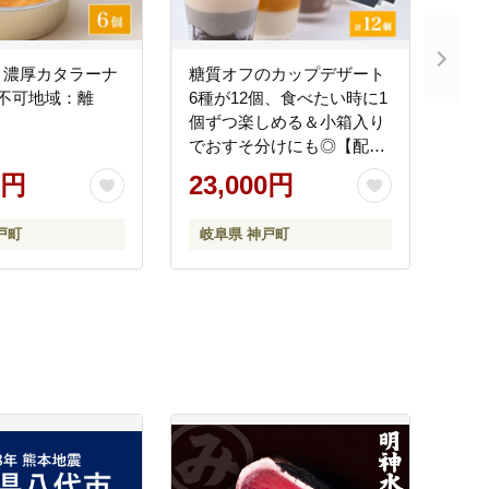
・濃厚カタラーナ
糖質オフのカップデザート
不可地域：離
6種が12個、食べたい時に1
個ずつ楽しめる＆小箱入り
でおすそ分けにも◎【配送
不可地域：離島】
0円
23,000円
戸町
岐阜県 神戸町