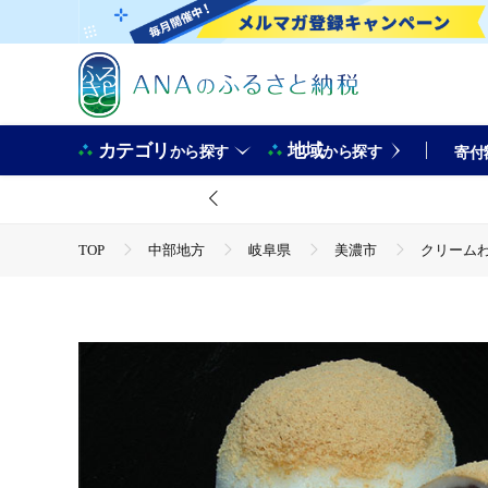
カテゴリ
地域
から探す
から探す
寄付
TOP
中部地方
岐阜県
美濃市
クリームわ
TOP
パン・菓子類
和菓子
大福
クリーム