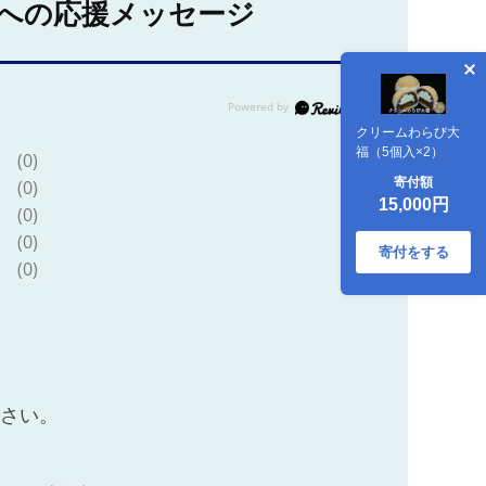
への応援メッセージ
クリームわらび大
福（5個入×2）
(0)
寄付額
(0)
15,000円
(0)
(0)
寄付をする
(0)
ださい。