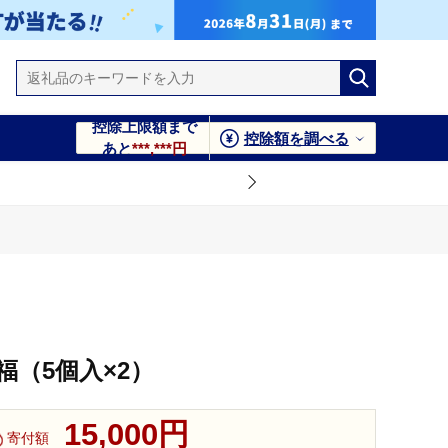
控除上限額まで
控除額を調べる
あと
***,***円
（5個入×2）
15,000円
寄付額