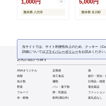
1,000円
5,000円
熊本県 八代市
熊本県 氷川町
当サイトでは、サイト利便性向上のため、クッキー（Coo
詳細については
プライバシーポリシー
をお読みください
お礼の品から探す
ANAオリジナル
定期便
酒
肉類
加工食品
旅行・宿泊・
魚介類
麺類
日用品・雑貨
野菜
パン・菓子類
電化製品
フルーツ
卵・乳製品
ファッション
米・穀物
飲料(酒以外)
返礼品なし