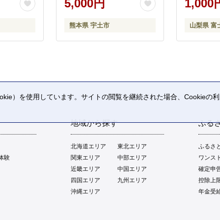
5,000円
1,000
熊本県 宇土市
山梨県 富
kie）を使用しています。サイトの閲覧を継続された場合、Cookie
。
地域から探す
ふる
北海道エリア
東北エリア
ふるさ
体験
関東エリア
中部エリア
ワンス
近畿エリア
中国エリア
確定申
四国エリア
九州エリア
控除上
沖縄エリア
年金受