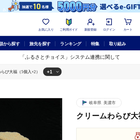
お気に入り
ご利用ガイド
新規登録
ログイン
カート
額から探す
旅先を探す
ランキング
特集
取り組み
「ふるさとチョイス」システム連携に関して
+1
らび大福（5個入×2）
わらび大福（5個入×2）
岐阜県
美濃市
クリームわらび大福