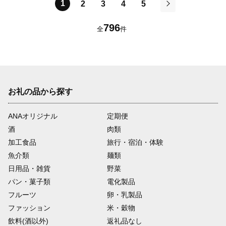
1
2
3
4
5
次
796
全
件
お礼の品から探す
ANAオリジナル
定期便
酒
肉類
加工食品
旅行・宿泊・体験
魚介類
麺類
日用品・雑貨
野菜
パン・菓子類
電化製品
フルーツ
卵・乳製品
ファッション
米・穀物
飲料(酒以外)
返礼品なし