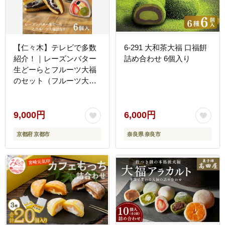
【仁々木】テレビで多数
6-291 大和茶大福 口福餠
紹介！｜レーズンバター
詰め合わせ 6個入り
生どーらとフルーツ大福
のセット（フルーツ大福/
祇をんににぎ）［ 京都 祇
園 スイーツ どら焼き フ
ルーツ大福 お菓子 人気
9,000円
6,000円
おすすめ フルーツ 果物
京都府 京都市
奈良県 奈良市
くだもの おいしい お取り
寄せ ギフト プレゼント
贈答 ］