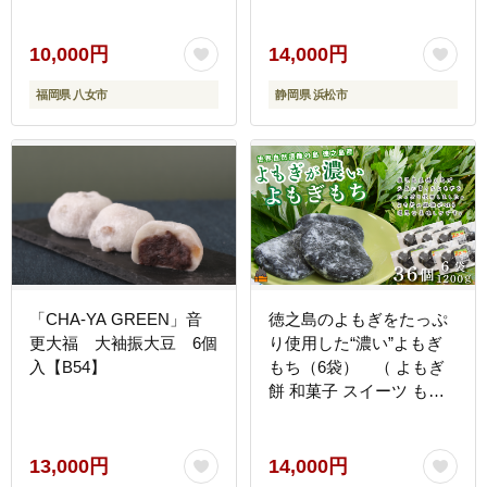
菓子 スイーツ おやつ デ
ザート まるごとみかん大
福 フルーツ 取り寄せ お
10,000円
14,000円
取り寄せ ご当地 ご当地グ
福岡県 八女市
静岡県 浜松市
ルメ 特産品 名産品 銘菓
冷凍 静岡県浜松市 浜松
「CHA-YA GREEN」音
徳之島のよもぎをたっぷ
更大福 大袖振大豆 6個
り使用した“濃い”よもぎ
入【B54】
もち（6袋） （ よもぎ
餅 和菓子 スイーツ もち
餅 おやつ よもぎ 大人 黒
砂糖 奄美 国産よもぎ ）
13,000円
14,000円