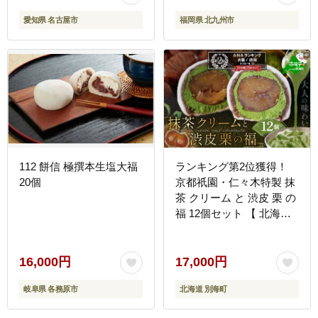
り物 手土産 人気 おすす
愛知県 名古屋市
福岡県 北九州市
め 送料無料
112 餅信 極撰本生塩大福
ランキング第2位獲得！
20個
京都祇園・仁々木特製 抹
茶 クリーム と 渋皮 栗 の
福 12個セット 【 北海道
別海町 産 マスカルポーネ
チーズ 使用】
【NN0000002】
16,000円
17,000円
岐阜県 各務原市
北海道 別海町