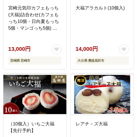
宮崎元気印カフェもっち
大福アラカルト(10個入)
(大福)詰合わせ(カフェも
っち10個・日向夏もっち
5個・マンゴっち5個) 大
福 20個 3種 スイーツ デ
ザート 詰め合わせ ギフト
手土産 和菓子 洋菓子 お
13,000円
14,000円
菓子 冷凍 個包装 冷凍 お
宮崎県 宮崎市
大分県 豊後高田市
取り寄せ カフェオレ マン
ゴー 日向夏
（10個入）いちご大福
レアチ－ズ大福
【先行予約】