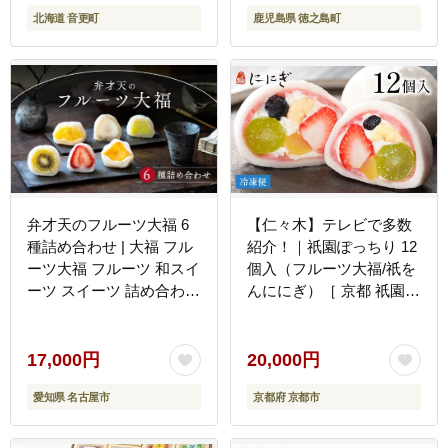
北海道 音更町
鹿児島県 徳之島町
弁才天のフルーツ大福 6
【仁々木】テレビで多数
種詰め合わせ | 大福 フル
紹介！｜祇園ぽっちり 12
ーツ大福 フルーツ 和スイ
個入（フルーツ大福/祇を
ーツ スイーツ 詰め合わせ
んににぎ）［ 京都 祇園
季節の果物 上品 高級感
スイーツ お菓子 人気 お
人気 おすすめ スイーツ
すすめ フルーツ 果物 く
和菓子 手土産 贈り物 ギ
だもの おいしい 可愛い
17,000円
20,000円
フト おしゃれ 送料無料
いちご あまおう ぶどう
愛知県 名古屋市
京都府 京都市
栗 ギフト プレゼント 贈
答 お取り寄せ ］