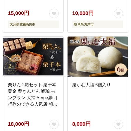
15,000円
10,000円
大分県 豊後高田市
岐阜県 海津市
栗りん 2箱セット 栗千本
栗ぃむ大福 6個入り
黄金 栗きんとん 琥珀 モ
ンブラン 大福 Serge源s |
行列のできる人気店 和ス
イーツ 洋菓子 栗 上品 高
級感 おしゃれ ギフト プ
レゼント 贈り物 手土産
18,000円
8,000円
人気 おすすめ 送料無料