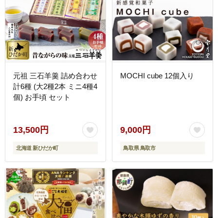
元祖 三石羊羹 詰め合わせ
MOCHI cube 12個入り
計6種 (大2種2本 ミニ4種4
個) お手頃 セット
13,500円
9,000円
北海道 新ひだか町
鳥取県 鳥取市