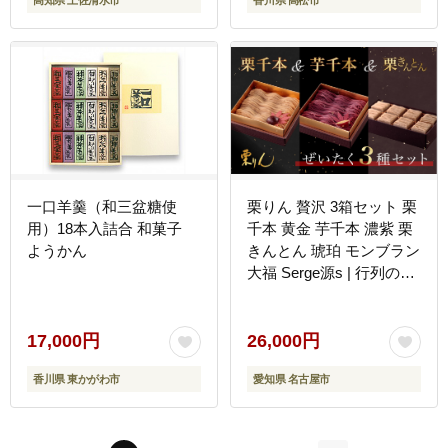
一口羊羹（和三盆糖使
栗りん 贅沢 3箱セット 栗
用）18本入詰合 和菓子
千本 黄金 芋千本 濃紫 栗
ようかん
きんとん 琥珀 モンブラン
大福 Serge源s | 行列ので
きる人気店 和スイーツ 洋
菓子 栗 芋 紫芋 上品 高級
感 おしゃれ ギフト プレ
17,000円
26,000円
ゼント 贈り物 手土産 人
香川県 東かがわ市
愛知県 名古屋市
気 おすすめ 送料無料