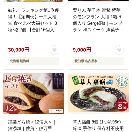
御礼！ランキング第1位獲
栗りん 芋千本 濃紫 紫芋
得！【定期便】一久大福
のモンブラン 大福 1箱 9
堂 食べ比べ大福セット 8
個入り Serge源s | モンブ
種×各2個 【合計16個入 ×
ラン 和スイーツ 洋菓子
3回配送】
芋 紫芋 大福 紫色 上品 高
級感 おしゃれ ギフト プ
レゼント 贈り物 手土産
30,000円
9,000円
人気 おすすめ 送料無料
北海道 別海町
愛知県 名古屋市
謹製どら焼＜12個入＞｜
草大福餅 8個 (1つ約95g)
無添加｜佐賀・伊万里
冷凍 手作り 保存料不使用