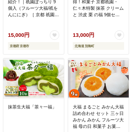
紹介！｜祇園ぽっちり 9
得！和菓子 京都祇園・
個入（フルーツ大福/祇を
仁々木特製 抹茶 クリーム
んににぎ）［ 京都 祇園
と 渋皮 栗 の福 9個セッ
スイーツ お菓子 人気 お
ト 【 北海道 別海町 産 マ
すすめ フルーツ 果物 く
スカルポーネ チーズ 使
だもの おいしい 可愛い
用】 和スイーツ 和菓子
15,000円
13,000円
いちご あまおう ぶどう
大福 詰め合わせ
京都府 京都市
北海道 別海町
栗 ギフト プレゼント 贈
【NN0000001】
答 お取り寄せ ］
抹茶生大福「茶々一福」
大福 まるごと みかん大福
詰め合わせ セット 三ヶ日
みかん みかん フルーツ大
福 母の日 和菓子 お菓子