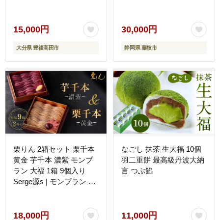
ーキ 生クリーム 大福 お
茶 ティーパック クッキー
和菓子 洋菓子 ギフト お
15,000円
30,000円
取り寄せ 抹茶 アイス ジ
大分県 豊後高田市
静岡県 藤枝市
ェラート ロールケーキ
栗りん 2箱セット 栗千本
なごし 抹茶 生大福 10個
黄金 芋千本 濃紫 モンブ
羽二重餅 最高級丹波大納
ラン 大福 1箱 9個入り
言 つぶ餡
Serge源s | モンブラン 和
スイーツ 洋菓子 栗 紫芋
大福 上品 高級感 おしゃ
れ ギフト プレゼント 贈
18,000円
11,000円