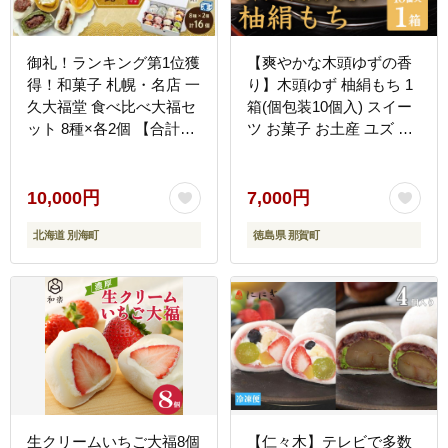
御礼！ランキング第1位獲
【爽やかな木頭ゆずの香
得！和菓子 札幌・名店 一
り】木頭ゆず 柚絹もち 1
久大福堂 食べ比べ大福セ
箱(個包装10個入) スイー
ット 8種×各2個 【合計16
ツ お菓子 お土産 ユズ 柚
個入】
子 ゆず もち 餅 モチ 木頭
柚子 OM-19
10,000円
7,000円
北海道 別海町
徳島県 那賀町
生クリームいちご大福8個
【仁々木】テレビで多数