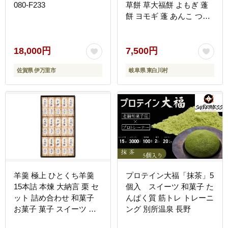
080-F233
草餅 草大福餅 よもぎ 蓬
餅 ヨモギ 蓬 あんこ つぶ
あん 粒あん 北海道産 小
豆 あずき 大福 餅 もち 餅
米 もち米 和菓子 個包装
18,000円
7,500円
スイーツ 和スイーツ お菓
佐賀県 伊万里市
岐阜県 東白川村
子 おかし おやつ 東白川
村
羊羹 極上 ひとくち羊羹
プロテイン大福「抹茶」5
15本詰 本煉 大納言 栗 セ
個入 スイーツ 和菓子 た
ット 詰め合わせ 和菓子
んぱく質 筋トレ トレーニ
お菓子 菓子 スイーツ デ
ング 別所温泉 長野
ザート おやつ ようかん