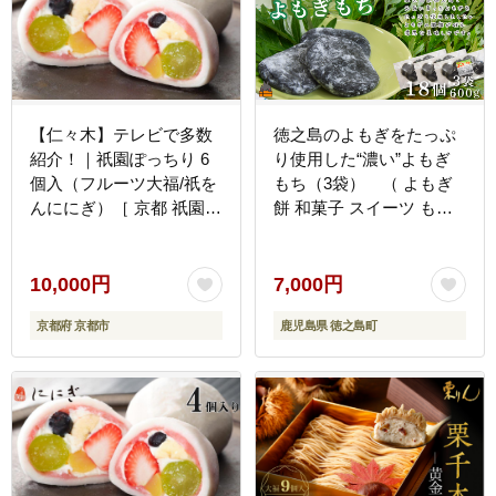
【仁々木】テレビで多数
徳之島のよもぎをたっぷ
紹介！｜祇園ぽっちり 6
り使用した“濃い”よもぎ
個入（フルーツ大福/祇を
もち（3袋） （ よもぎ
んににぎ）［ 京都 祇園
餅 和菓子 スイーツ もち
スイーツ お菓子 人気 お
餅 おやつ よもぎ 大人 黒
すすめ フルーツ 果物 く
砂糖 奄美 鹿児島 国産よ
だもの おいしい 可愛い
もぎ ）
10,000円
7,000円
いちご あまおう ぶどう
京都府 京都市
鹿児島県 徳之島町
栗 ギフト プレゼント 贈
答 お取り寄せ ］