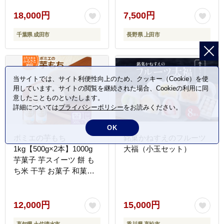
一口羊羹 ひとくちようか
ん 栗羊羹 保存食 非常食
18,000円
7,500円
災害 千葉 千葉県 成田市
千葉県 成田市
長野県 上田市
当サイトでは、サイト利便性向上のため、クッキー（Cookie）を使
用しています。サイトの閲覧を継続された場合、Cookieの利用に同
意したことものといたします。
詳細については
プライバシーポリシー
をお読みください。
OK
ポミエの芋もち
銘菓かねすえのフルーツ
1kg【500g×2本】1000g
大福（小玉セット）
芋菓子 芋スイーツ 餅 も
ち米 干芋 お菓子 和菓子
菓子 スイーツ おやつ 美
味しい 無添加 柔らかい
差し入れ お取り寄せ
12,000円
15,000円
【R01560】
高知県 土佐清水市
香川県 高松市