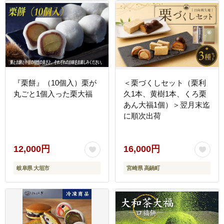
『栗餅』（10個入）栗が
＜栗づくしセット（栗利
丸ごと1個入った栗大福
久1本、黄樹1本、くろ栗
あん大福1個）＞翌月末迄
に順次出荷
12,000円
16,000円
岐阜県 大垣市
宮崎県 高鍋町