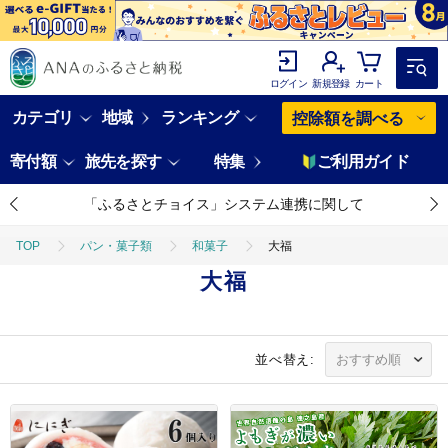
ログイン
新規登録
カート
カテゴリ
地域
ランキング
控除額を調べる
寄付額
旅先を探す
特集
ご利用ガイド
「ふるさとチョイス」システム連携に関して
TOP
パン・菓子類
和菓子
大福
大福
並べ替え: