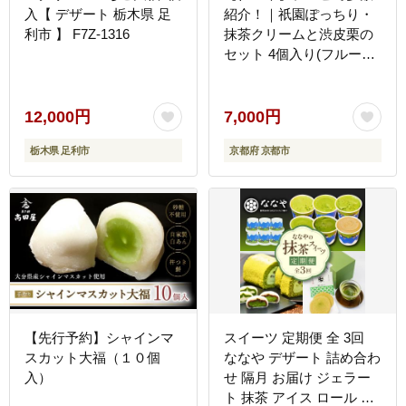
入【 デザート 栃木県 足
紹介！｜祇園ぽっちり・
利市 】 F7Z-1316
抹茶クリームと渋皮栗の
セット 4個入り(フルーツ
大福/祇をんににぎ)［ 京
都 祇園 スイーツ お菓子
人気 おすすめ フルーツ
12,000円
7,000円
果物 くだもの おいしい
栃木県 足利市
京都府 京都市
可愛い 抹茶 いちご あま
おう ぶどう 栗 ギフト プ
レゼント 贈答 お取り寄せ
］
【先行予約】シャインマ
スイーツ 定期便 全 3回
スカット大福（１０個
ななや デザート 詰め合わ
入）
せ 隔月 お届け ジェラー
ト 抹茶 アイス ロール ケ