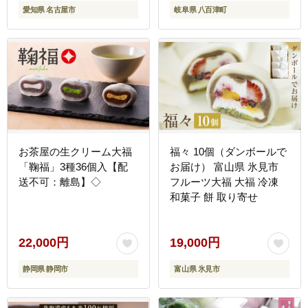
愛知県 名古屋市
岐阜県 八百津町
お茶屋の生クリーム大福
福々 10個（ダンボールで
「鞠福」3種36個入【配
お届け） 富山県 氷見市
送不可：離島】◇
フルーツ大福 大福 冷凍
和菓子 餅 取り寄せ
22,000円
19,000円
静岡県 静岡市
富山県 氷見市