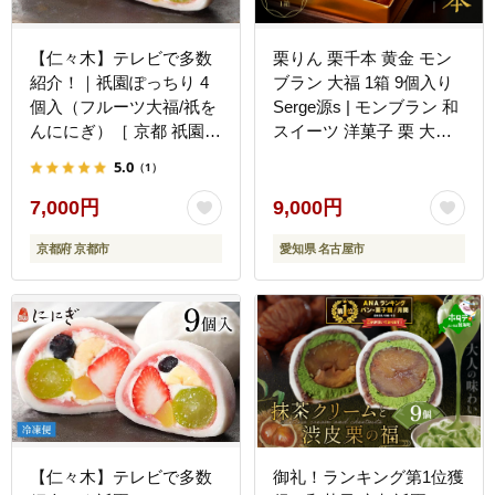
【仁々木】テレビで多数
栗りん 栗千本 黄金 モン
紹介！｜祇園ぽっちり 4
ブラン 大福 1箱 9個入り
個入（フルーツ大福/祇を
Serge源s | モンブラン 和
んににぎ）［ 京都 祇園
スイーツ 洋菓子 栗 大福
スイーツ お菓子 人気 お
黄金色 上品 高級感 おし
5.0
（1）
すすめ フルーツ 果物 く
ゃれ ギフト プレゼント
だもの おいしい 可愛い
贈り物 手土産 人気 おす
7,000円
9,000円
いちご あまおう ぶどう
すめ 送料無料
京都府 京都市
愛知県 名古屋市
栗 ギフト プレゼント 贈
答 お取り寄せ ］
【仁々木】テレビで多数
御礼！ランキング第1位獲