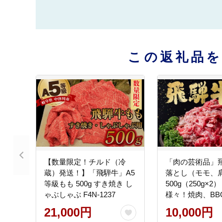
この返礼品
【数量限定！チルド（冷
「肉の芸術品」
蔵）発送！】「飛騨牛」A5
落とし（モモ、
等級もも 500g すき焼き し
500g（250g×
ゃぶしゃぶ F4N-1237
様々！焼肉、BB
き、煮物、牛丼
21,000円
10,000円
ど】 F4N-2857