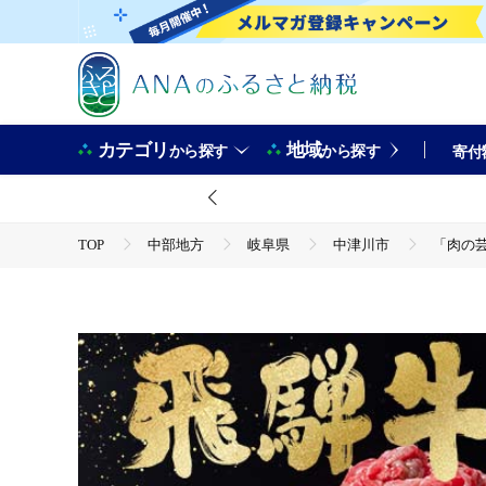
カテゴリ
地域
から探す
から探す
寄付
TOP
中部地方
岐阜県
中津川市
「肉の芸
TOP
肉
牛肉
飛騨牛
「肉の芸術品」飛騨牛