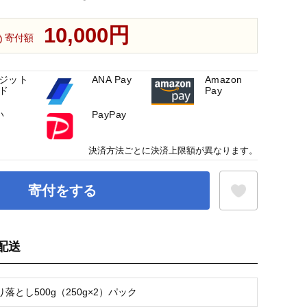
10,000円
寄付額
ジット
ANA Pay
Amazon
ド
Pay
い
PayPay
決済方法ごとに決済上限額が異なります。
寄付をする
配送
お気に入り登録
落とし500g（250g×2）パック