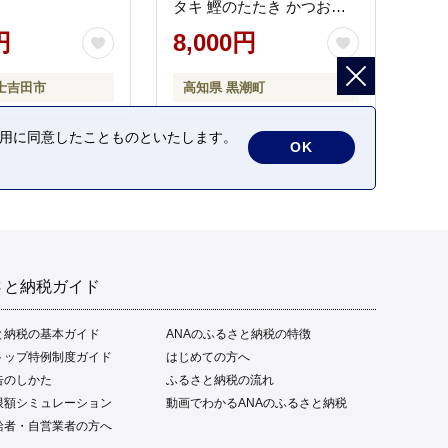
タキ 鰹のたたき かつおの
タタキ 藁焼き わら焼き 魚
円
8,000円
さかな 海鮮 刺身 お刺身 冷
凍 ご家庭用 グルメ 特産品
士吉田市
高知県 黒潮町
ご当地 本場 高知 黒潮町 ギ
フト 贈答品 人気 返礼品 ふ
の利用に同意したことものといたします。
るさと納税 魚介類 高知県
OK
産 土佐名物 高知県 高評価
食卓 ご飯のお供 父の日 ギ
フト プレゼント[1669]
さと納税ガイド
と納税の基本ガイド
ANAのふるさと納税の特徴
トップ特例制度ガイド
はじめての方へ
告のしかた
ふるさと納税の流れ
限額シミュレーション
動画でわかるANAのふるさと納税
給者・自営業者の方へ