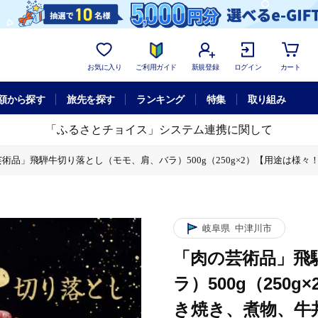
お気に入り
ご利用ガイド
新規登録
ログイン
カート
額から探す
旅先を探す
ランキング
特集
取り組み
「ふるさとチョイス」システム連携に関して
術品」飛騨牛切り落とし（モモ、肩、バラ）500g（250g×2）【用途は様々！焼
切り落とし（モモ、肩、バラ）500g（250g×2）【用途は様々！焼肉、BBQ
岐阜県
中津川市
「肉の芸術品」飛
ラ）500g（250
き焼き、煮物、牛丼、