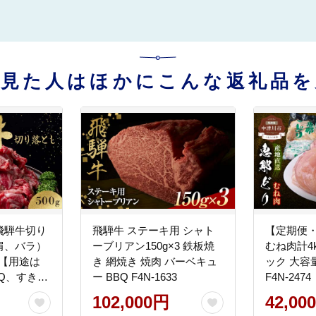
を見た人はほかにこんな返礼品を
飛騨牛切り
飛騨牛 ステーキ用 シャト
【定期便
肩、バラ）
ーブリアン150g×3 鉄板焼
むね肉計4
2）【用途は
き 網焼き 焼肉 バーベキュ
ック 大容
Q、すき焼
ー BBQ F4N-1633
F4N-2474
、炒め物な
102,000円
42,00