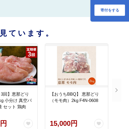
肉、BBQ、すき焼
き、煮物、牛丼、
寄付をする
炒め物など】 F4N-
2857
見ています。
・3回】恵那どり
【おうちBBQ】 恵那どり
kg 小分け 真空パ
（モモ肉）2kg F4N-0608
量 セット 鶏肉
0円
15,000円