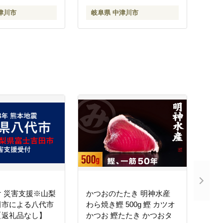
津川市
岐阜県 中津川市
 災害支援※山梨
かつおのたたき 明神水産
田市による八代市
わら焼き鰹 500g 鰹 カツオ
【返礼品なし】
かつお 鰹たたき かつおタ