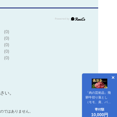
(0)
(0)
(0)
(0)
(0)
ださい。
「肉の芸術品」飛
騨牛切り落とし
（モモ、肩、バ
ラ）
寄付額
のではありません。
500g（250g×2）
10,000円
【用途は様々！焼