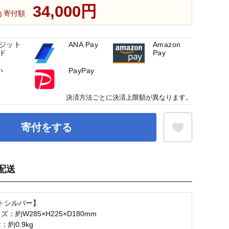
34,000円
寄付額
ジット
ANA Pay
Amazon
ド
Pay
い
PayPay
決済方法ごとに決済上限額が異なります。
寄付をする
配送
お気に入り登録
トシルバー】
ズ：約W285×H225×D180mm
：約0.9kg