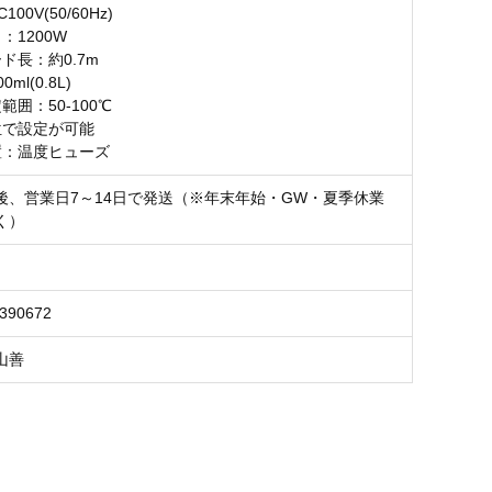
00V(50/60Hz)
：1200W
ド長：約0.7m
ml(0.8L)
範囲：50-100℃
位で設定が可能
置：温度ヒューズ
後、営業日7～14日で発送（※年末年始・GW・夏季休業
く）
3390672
山善