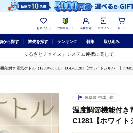
お気に入り
ご利用ガイド
新規登録
ログイン
カート
額から探す
旅先を探す
ランキング
特集
取り組み
「ふるさとチョイス」システム連携に関して
能付き電気ケトル（1200W/0.8L） EGL-C1281【ホワイトシルバー】77685 F
L） EGL-C1281【ホワイトシルバー】77685 F4N-0707
ケトル（1200W/0.8L） EGL-C1281【ホワイトシルバー】77685 F4N-070
岐阜県
中津川市
温度調節機能付き電気
C1281【ホワイトシル