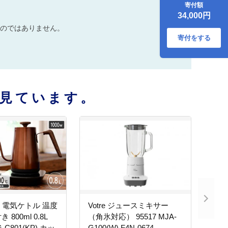
寄付額
イトシルバー】
34,000円
77685 F4N-0707
のではありません。
寄付をする
見ています。
N 電気ケトル 温度
Votre ジュースミキサー
800ml 0.8L
（角氷対応） 95517 MJA-
G-C801(KP) カッ
G100(W) F4N-0674