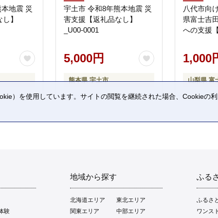
熊本地震 災
宇土市 令和8年熊本地震 災
八代市向け
なし】
害支援【返礼品なし】
県富士吉
_U00-0001
への支援
5,000円
1,000
熊本県 宇土市
山梨県 富
kie）を使用しています。サイトの閲覧を継続された場合、Cookie
。
地域から探す
ふる
北海道エリア
東北エリア
ふるさ
体験
関東エリア
中部エリア
ワンス