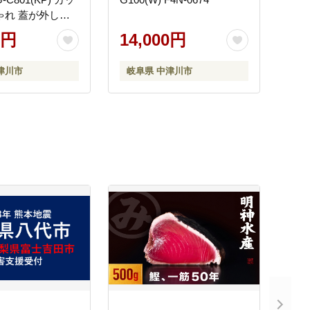
ゃれ 蓋が外しや
ル 電気ポット 温
0円
14,000円
度調整付き 保温
家電 キッチン キ
津川市
岐阜県 中津川市
 調理器具 調理
 岐阜県 中津川市