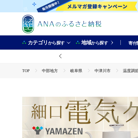
カテゴリ
地域
から探す
から探す
寄付
TOP
中部地方
岐阜県
中津川市
温度調節機
TOP
電化製品
温度調節機能付き電気ケトル（1200W/0.8
TOP
電化製品
キッチン家電
温度調節機能付き電気