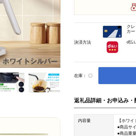
クレ
カー
d払
決済方法
在庫：
〇
返礼品詳細・お申込み・
内容量
【ホワイ
●商品サイ
●商品重量