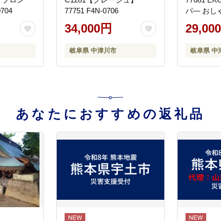
704
77751 F4N-0706
パ― おし
すい ケト
34,000円
29,00
度調整 温
機能付き 
岐阜県 中津川市
岐阜県 中
ッチン用品
家電 山善
F4N-1753
あなたにおすすめの返礼品