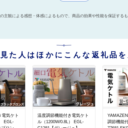
の主観による感想・体感によるもので、商品の効果や性能を保証するも
を見た人はほかにこんな返礼品を
き電気ケト
温度調節機能付き電気ケト
YAMAZE
） EGL-
ル（1200W/0.8L） EGL-
調節機能付き 
クブロン
C1281【グレージュ】
77681 EK