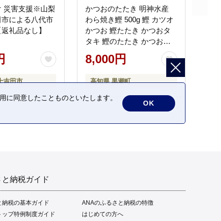
 災害支援※山梨
かつおのたたき 明神水産
田市による八代市
わら焼き鰹 500g 鰹 カツオ
【返礼品なし】
かつお 鰹たたき かつおタ
タキ 鰹のたたき かつおの
タタキ 藁焼き わら焼き 魚
円
8,000円
さかな 海鮮 刺身 お刺身 冷
凍 ご家庭用 グルメ 特産品
士吉田市
高知県 黒潮町
ご当地 本場 高知 黒潮町 ギ
フト 贈答品 人気 返礼品 ふ
の利用に同意したことものといたします。
OK
るさと納税 魚介類 高知県
産 土佐名物 高知県 高評価
食卓 ご飯のお供 父の日 ギ
フト プレゼント[1669]
さと納税ガイド
と納税の基本ガイド
ANAのふるさと納税の特徴
トップ特例制度ガイド
はじめての方へ