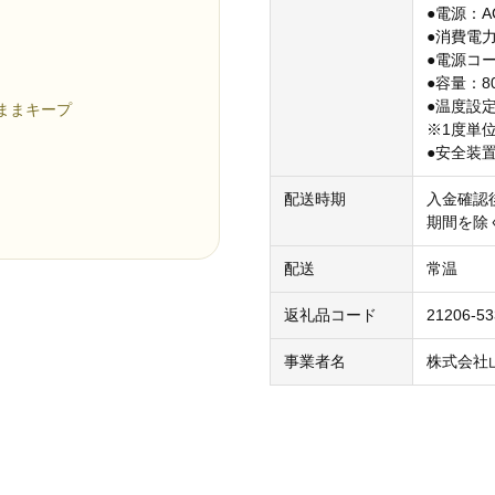
●電源：AC1
●消費電力
●電源コー
●容量：800
●温度設定
ままキープ
※1度単
●安全装
配送時期
入金確認
期間を除
配送
常温
返礼品コード
21206-5
事業者名
株式会社