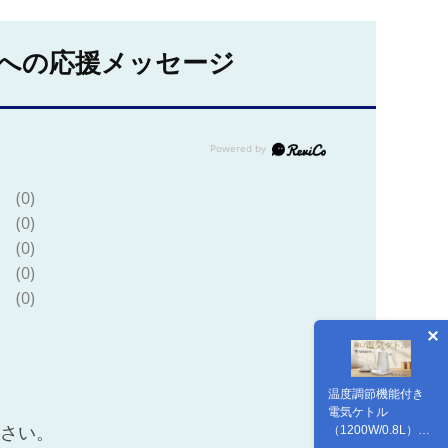
への応援メッセージ
(0)
(0)
(0)
(0)
(0)
温度調節機能付き
電気ケトル
（1200W/0.8L）
ださい。
EGL-C1281【ホワ