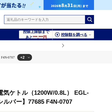
控除上限額まで
控除額を調べる
あと
***,***円
+2
4N-0707
7
ケトル（1200W/0.8L） EGL-
バー】77685 F4N-0707