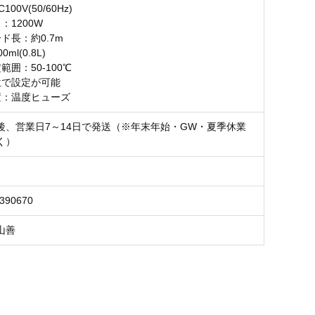
00V(50/60Hz)
：1200W
ド長：約0.7m
ml(0.8L)
範囲：50-100℃
位で設定が可能
置：温度ヒューズ
後、営業日7～14日で発送（※年末年始・GW・夏季休業
く）
3390670
山善