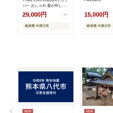
パ― おしゃれ 蓋が外しや
すい ケトル 電気ポット 温
29,000円
15,000円
度調整 温度調整付き 保温
機能付き 家電 キッチン キ
岐阜県 中津川市
岐阜県 中津川市
ッチン用品 調理器具 調理
家電 山善 岐阜県 中津川市
F4N-1753