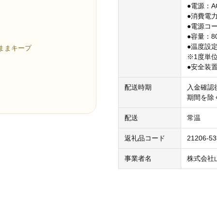
●電源：AC1
●消費電力
●電源コー
●容量：800
●温度設定
ままキープ
※1度単
●安全装
配送時期
入金確認
期間を除
配送
常温
返礼品コード
21206-5
事業者名
株式会社