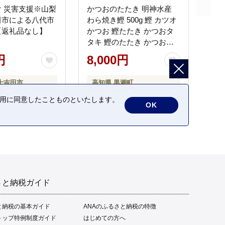
 災害支援※山梨
かつおのたたき 明神水産
田市による八代市
わら焼き鰹 500g 鰹 カツオ
【返礼品なし】
かつお 鰹たたき かつおタ
タキ 鰹のたたき かつおの
タタキ 藁焼き わら焼き 魚
円
8,000円
さかな 海鮮 刺身 お刺身 冷
凍 ご家庭用 グルメ 特産品
士吉田市
高知県 黒潮町
ご当地 本場 高知 黒潮町 ギ
フト 贈答品 人気 返礼品 ふ
の利用に同意したことものといたします。
OK
るさと納税 魚介類 高知県
産 土佐名物 高知県 高評価
食卓 ご飯のお供 父の日 ギ
フト プレゼント[1669]
さと納税ガイド
と納税の基本ガイド
ANAのふるさと納税の特徴
トップ特例制度ガイド
はじめての方へ