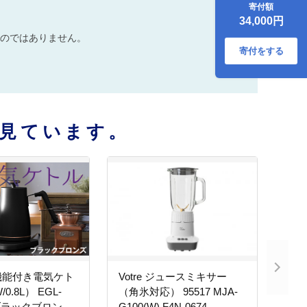
寄付額
ックブロンズ】
34,000円
77684 F4N-0704
のではありません。
寄付をする
見ています。
機能付き電気ケト
Votre ジュースミキサー
0.8L） EGL-
（角氷対応） 95517 MJA-
【ブラックブロン
G100(W) F4N-0674