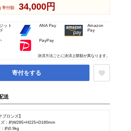
34,000円
寄付額
ジット
ANA Pay
Amazon
ド
Pay
い
PayPay
決済方法ごとに決済上限額が異なります。
寄付をする
配送
お気に入り登録
クブロンズ】
ズ：約W285×H225×D180mm
：約0.9kg