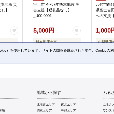
熊本地震 災
宇土市 令和8年熊本地震 災
八代市向け
なし】
害支援【返礼品なし】
県富士吉
_U00-0001
への支援
5,000円
1,000
熊本県 宇土市
山梨県 富
kie）を使用しています。サイトの閲覧を継続された場合、Cookie
。
地域から探す
ふる
北海道エリア
東北エリア
ふるさ
体験
関東エリア
中部エリア
ワンス