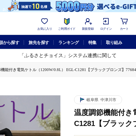
お気に入り
ご利用ガイド
新規登録
ログイン
カート
額から探す
旅先を探す
ランキング
特集
取り組み
「ふるさとチョイス」システム連携に関して
能付き電気ケトル（1200W/0.8L） EGL-C1281【ブラックブロンズ】77684 F
L） EGL-C1281【ブラックブロンズ】77684 F4N-0704
ケトル（1200W/0.8L） EGL-C1281【ブラックブロンズ】77684 F4N-070
岐阜県
中津川市
温度調節機能付き電気
C1281【ブラックブ