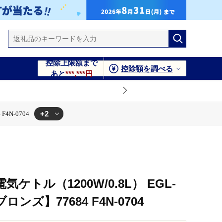
控除上限額まで
控除額を調べる
あと
***,***円
+2
4N-0704
4
ケトル（1200W/0.8L） EGL-
ロンズ】77684 F4N-0704