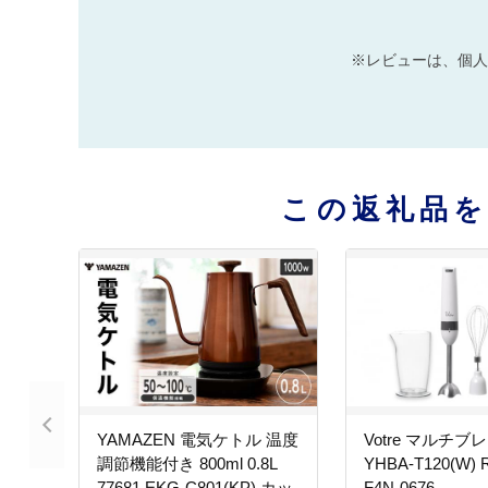
※レビューは、個人
この返礼品
YAMAZEN 電気ケトル 温度
Votre マルチブ
調節機能付き 800ml 0.8L
YHBA-T120(W) 
77681 EKG-C801(KP) カッ
F4N-0676