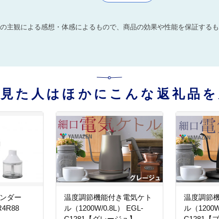
の主観による感想・体感によるもので、商品の効果や性能を保証するも
を見た人はほかにこんな返礼品を
レンダー
温度調節機能付き電気ケト
温度調節
R4R88
ル（1200W/0.8L） EGL-
ル（1200W/
C1281【グレージュ】
C1281