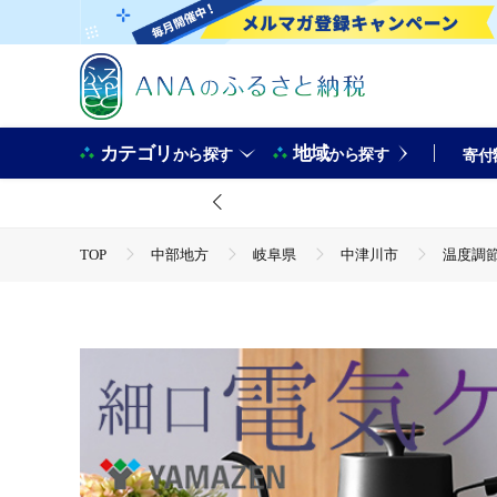
カテゴリ
地域
から探す
から探す
寄付
TOP
中部地方
岐阜県
中津川市
温度調節機
TOP
電化製品
温度調節機能付き電気ケトル（1200W/0.8
TOP
電化製品
キッチン家電
温度調節機能付き電気