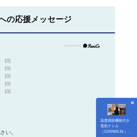
への応援メッセージ
(0)
(0)
(0)
(0)
(0)
温度調節機能付き
電気ケトル
（1200W/0.8L）
ださい。
EGL-C1281【ブラ