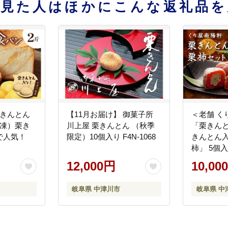
を見た人はほかにこんな返礼品を
栗きんとん
【11月お届け】 御菓子所
＜老舗 く
冷凍）栗き
川上屋 栗きんとん （秋季
「栗きんと
で人気！
限定）10個入り F4N-1068
きんとん入
柿」 5個入
1578
12,000円
10,00
岐阜県 中津川市
岐阜県 中