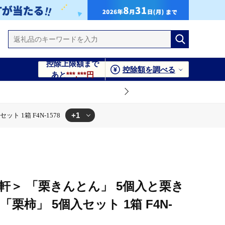
控除上限額まで
控除額を調べる
あと
***,***円
+1
 1箱 F4N-1578
個入セット 1箱 F4N-1578
軒＞ 「栗きんとん」 5個入と栗き
栗柿」 5個入セット 1箱 F4N-