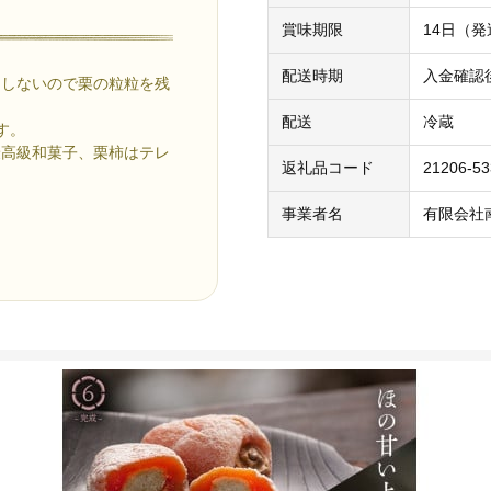
賞味期限
14日（
配送時期
入金確認
ししないので栗の粒粒を残
配送
冷蔵
す。
最高級和菓子、栗柿はテレ
返礼品コード
21206-5
事業者名
有限会社