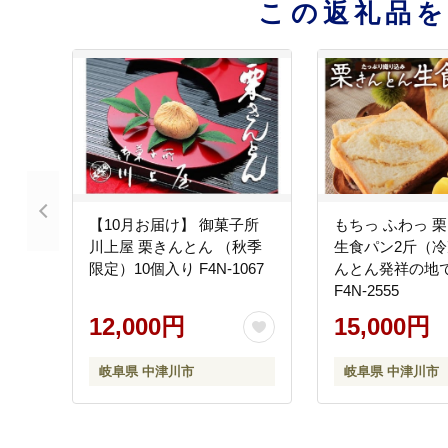
この返礼品
【10月お届け】 御菓子所
もちっ ふわっ 
川上屋 栗きんとん （秋季
生食パン2斤（
限定）10個入り F4N-1067
んとん発祥の地
F4N-2555
12,000円
15,000円
岐阜県 中津川市
岐阜県 中津川市