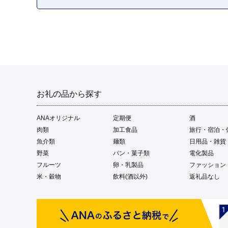
お礼の品から探す
ANAオリジナル
定期便
酒
肉類
加工食品
旅行・宿泊・
魚介類
麺類
日用品・雑貨
野菜
パン・菓子類
電化製品
フルーツ
卵・乳製品
ファッション
米・穀物
飲料(酒以外)
返礼品なし