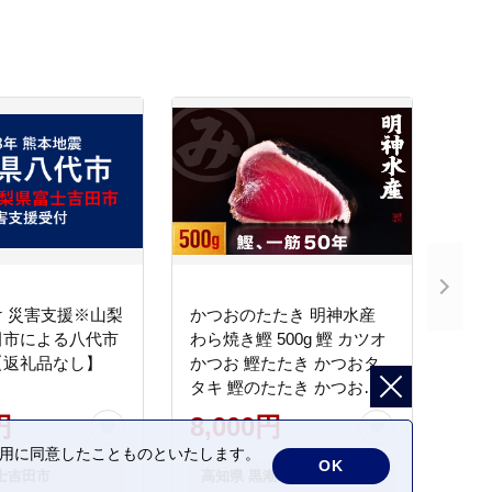
 災害支援※山梨
かつおのたたき 明神水産
田市による八代市
わら焼き鰹 500g 鰹 カツオ
【返礼品なし】
かつお 鰹たたき かつおタ
タキ 鰹のたたき かつおの
タタキ 藁焼き わら焼き 魚
円
8,000円
さかな 海鮮 刺身 お刺身 冷
の利用に同意したことものといたします。
凍 ご家庭用 グルメ 特産品
OK
士吉田市
高知県 黒潮町
ご当地 本場 高知 黒潮町 ギ