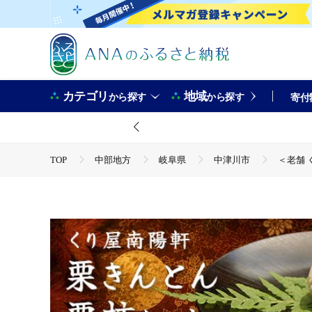
カテゴリ
地域
から探す
から探す
寄付
TOP
中部地方
岐阜県
中津川市
＜老舗 
TOP
パン・菓子類
和菓子
ほかの和菓子