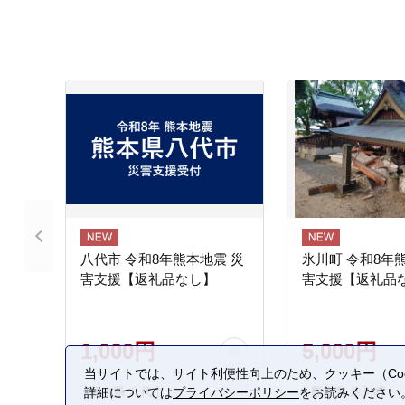
八代市 令和8年熊本地震 災
氷川町 令和8年
害支援【返礼品なし】
害支援【返礼品
1,000円
5,000円
当サイトでは、サイト利便性向上のため、クッキー（Coo
熊本県 八代市
熊本県 氷川町
詳細については
プライバシーポリシー
をお読みください