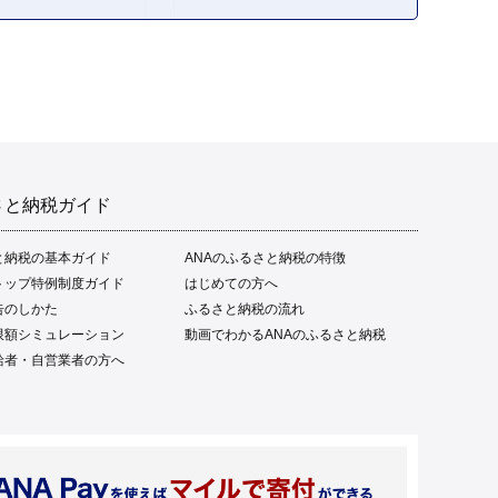
フト 贈答品 人気 返礼品 ふ
るさと納税 魚介類 高知県
産 土佐名物 高知県 高評価
食卓 ご飯のお供 父の日 ギ
フト プレゼント[1669]
さと納税ガイド
と納税の基本ガイド
ANAのふるさと納税の特徴
トップ特例制度ガイド
はじめての方へ
告のしかた
ふるさと納税の流れ
限額シミュレーション
動画でわかるANAのふるさと納税
給者・自営業者の方へ