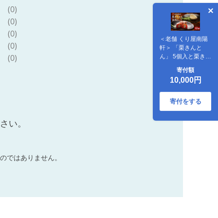
(0)
(0)
(0)
＜老舗 くり屋南陽
(0)
軒＞ 「栗きんと
(0)
ん」 5個入と栗きん
とん入り干し柿
寄付額
「栗柿」 5個入セッ
10,000円
ト 1箱 F4N-1578
寄付をする
ださい。
のではありません。