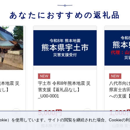
あなたにおすすめの返礼品
熊本地震 災
宇土市 令和8年熊本地震 災
八代市向け
なし】
害支援【返礼品なし】
県富士吉
_U00-0001
への支援
5,000円
1,000
kie）を使用しています。サイトの閲覧を継続された場合、Cookie
熊本県 宇土市
山梨県 富
。