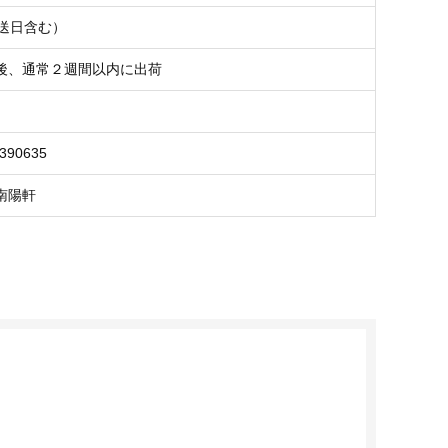
発送日含む）
後、通常２週間以内に出荷
3390635
南陽軒