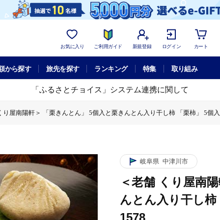
お気に入り
ご利用ガイド
新規登録
ログイン
カート
額から探す
旅先を探す
ランキング
特集
取り組み
「ふるさとチョイス」システム連携に関して
くり屋南陽軒＞ 「栗きんとん」 5個入と栗きんとん入り干し柿 「栗柿」 5個入セット
＜老舗 くり屋南陽軒＞ 「栗きんとん」 5個入と栗きんとん入り干し柿 「栗柿」 5
岐阜県
中津川市
＜老舗 くり屋南陽
んとん入り干し柿 「
1578