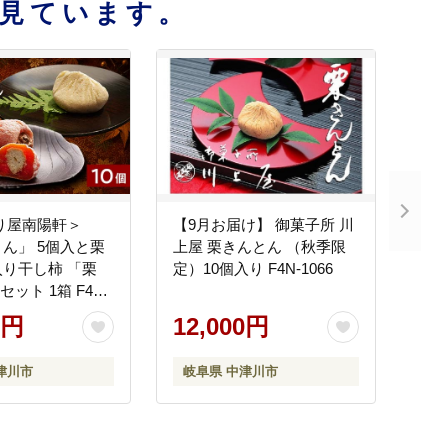
見ています。
り屋南陽軒＞
【9月お届け】 御菓子所 川
ん」 5個入と栗
上屋 栗きんとん （秋季限
り干し柿 「栗
定）10個入り F4N-1066
セット 1箱 F4N-
0円
12,000円
津川市
岐阜県 中津川市