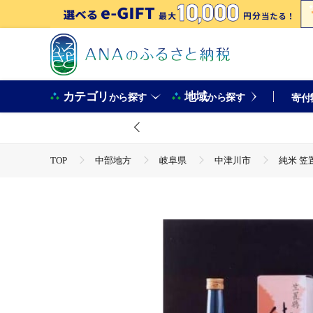
カテゴリ
地域
から探す
から探す
寄付
TOP
中部地方
岐阜県
中津川市
純米 笠置
TOP
酒
日本酒
純米 笠置鶴 F4N-1498