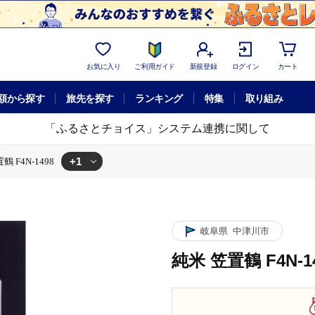
お気に入り
ご利用ガイド
新規登録
ログイン
カート
額から探す
旅先を探す
ランキング
特集
取り組み
「ふるさとチョイス」システム連携に関して
+1
鶴 F4N-1498
岐阜県
中津川市
純米 笠置鶴 F4N-1