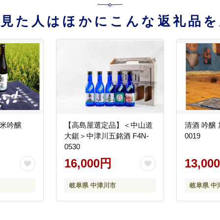
を見た人はほかにこんな返礼品を
純米吟醸
【高島屋選定品】＜中山道
清酒 吟醸 加
大鋸＞中津川五銘酒 F4N-
0019
0530
16,000円
13,00
岐阜県 中津川市
岐阜県 中