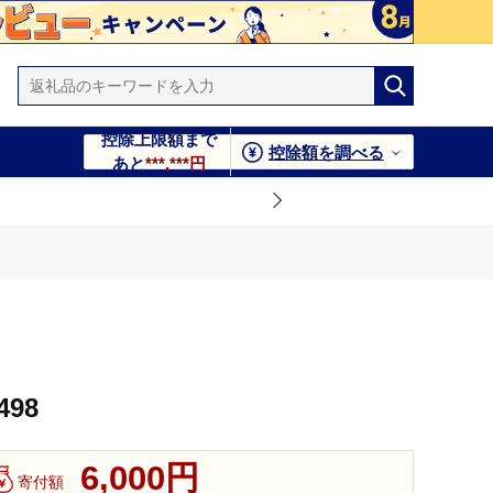
控除上限額まで
控除額を調べる
あと
***,***円
498
6,000円
寄付額