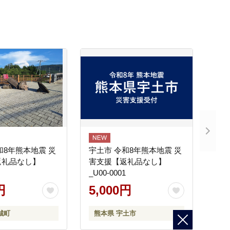
和8年熊本地震 災
宇土市 令和8年熊本地震 災
返礼品なし】
害支援【返礼品なし】
_U00-0001
円
5,000円
城町
熊本県 宇土市