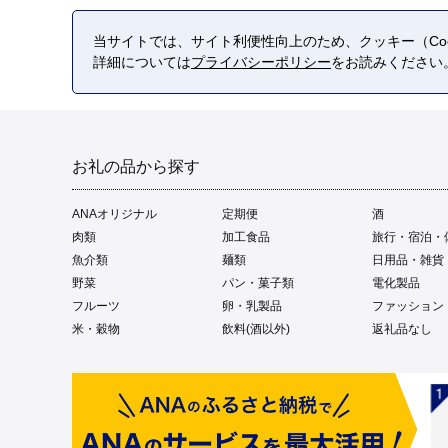
当サイトでは、サイト利便性向上のため、クッキー（Coo
詳細については
プライバシーポリシー
をお読みください
お礼の品から探す
ANAオリジナル
定期便
酒
肉類
加工食品
旅行・宿泊・
魚介類
麺類
日用品・雑貨
野菜
パン・菓子類
電化製品
フルーツ
卵・乳製品
ファッション
米・穀物
飲料(酒以外)
返礼品なし