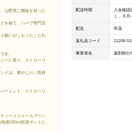
配送時期
入金確認後
で、山野草に興味を持った
く。９月
などを経て、ハーブ専門店
配送
常温
いう願いがこもったこだわ
返礼品コード
21206-5
。
事業者名
薬剤師が作
ドです。
イシーに香り、ストロベリ
す。
レンドは、燃やしたい気持
ペパーミント、ストロベリ
、ティーメジャースプーン
熱湯200ml程度ポットに