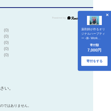
(0)
薬剤師が作るオリ
ジナルハーブティ
(0)
ー -体- Work
(0)
Out（マテブレン
寄付額
ド） F4N-1356
(0)
7,000円
(0)
寄付をする
ださい。
のではありません。