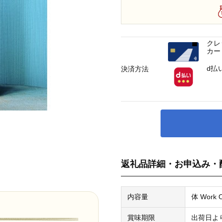
クレ
カー
d払
決済方法
返礼品詳細・お申込み・
内容量
体 Work O
賞味期限
出荷日よ