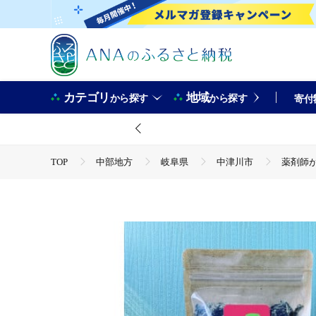
カテゴリ
地域
から探す
から探す
寄付
TOP
中部地方
岐阜県
中津川市
薬剤師が
TOP
飲料（酒以外）
薬剤師が作るオリジナルハーブティー 
TOP
飲料（酒以外）
ソフトドリンク
お茶