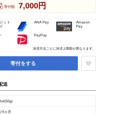
7,000円
寄付額
ジット
ANA Pay
Amazon
ド
Pay
い
PayPay
決済方法ごとに決済上限額が異なります。
寄付をする
配送
お気に入り登録
ut(50g)
り9ヵ月