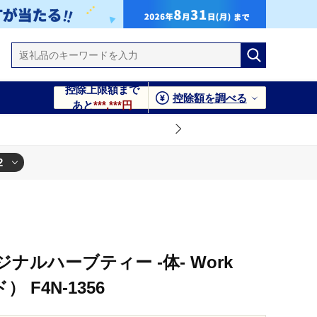
控除上限額まで
控除額を調べる
あと
***,***円
2
1356
ナルハーブティー -体- Work
 F4N-1356