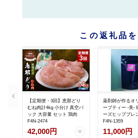
この返礼品
【定期便・3回】恵那どり
薬剤師が作るオ
むね肉計4kg 小分け 真空パ
ーブティー -美- B
ック 大容量 セット 鶏肉
ーズヒップブレ
F4N-2474
F4N-1359
42,000円
11,000円