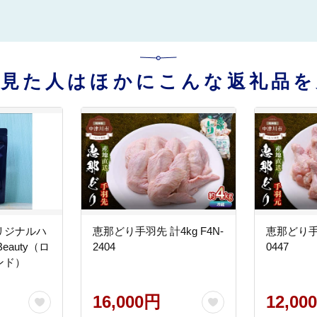
を見た人はほかにこんな返礼品を
リジナルハ
恵那どり手羽先 計4kg F4N-
恵那どり手羽
eauty（ロ
2404
0447
ンド）
16,000円
12,00