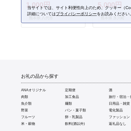
1,000円
5,000円
当サイトでは、サイト利便性向上のため、クッキー（Coo
詳細については
プライバシーポリシー
をお読みください
熊本県 八代市
熊本県 氷川町
お礼の品から探す
ANAオリジナル
定期便
酒
肉類
加工食品
旅行・宿泊・
魚介類
麺類
日用品・雑貨
野菜
パン・菓子類
電化製品
フルーツ
卵・乳製品
ファッション
米・穀物
飲料(酒以外)
返礼品なし