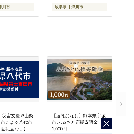
津川市
岐阜県 中津川市
 災害支援※山梨
【返礼品なし】熊本県宇城
田市による八代市
市 ふるさと応援寄附金
【返礼品なし】
1,000円