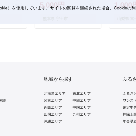
5,000円
1,000
kie）を使用しています。サイトの閲覧を継続された場合、Cookie
。
熊本県 宇土市
山梨県 富
地域から探す
ふる
北海道エリア
東北エリア
ふるさ
体験
関東エリア
中部エリア
ワンス
近畿エリア
中国エリア
確定申
四国エリア
九州エリア
控除上
沖縄エリア
年金受