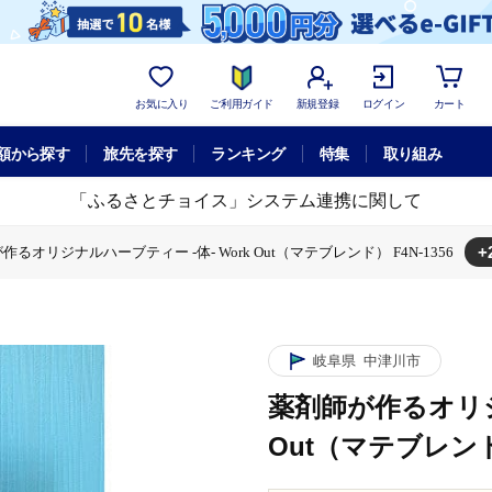
お気に入り
ご利用ガイド
新規登録
ログイン
カート
額から探す
旅先を探す
ランキング
特集
取り組み
「ふるさとチョイス」システム連携に関して
+
作るオリジナルハーブティー -体- Work Out（マテブレンド） F4N-1356
-体- Work Out（マテブレンド） F4N-1356
薬剤師が作るオリジナルハーブティー -体- Work Out（マテブレンド） F4N-
岐阜県
中津川市
薬剤師が作るオリジ
Out（マテブレンド）