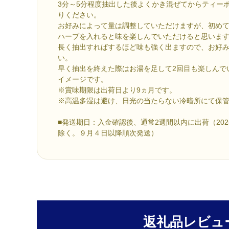
3分～5分程度抽出した後よくかき混ぜてからティー
りください。
お好みによって量は調整していただけますが、初め
ハーブを入れると味を楽しんでいただけると思いま
長く抽出すればするほど味も強く出ますので、お好
い。
早く抽出を終えた際はお湯を足して2回目も楽しんで
イメージです。
※賞味期限は出荷日より9ヵ月です。
※高温多湿は避け、日光の当たらない冷暗所にて保
■発送期日：入金確認後、通常2週間以内に出荷（2025
除く。９月４日以降順次発送）
返礼品レビュ