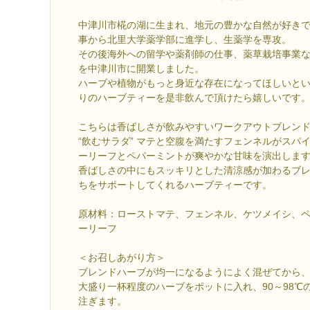
中津川市椛の湖に生まれ、地元の豊かな自然が好き
事から北里大学薬学部に進学し、生薬学を専攻。
その後海外への留学や薬剤師の仕事、薬草栽培事業
を中津川市に開業しました。
ハーブや植物がもっと身近な存在になってほしいと
りのハーブティーを是非飲んで頂けたら嬉しいです
こちらは香ばしさが飲みやすいワークアウトブレン
“飲むサラダ” マテと空腹を満たすフェンネルがスパ
ーリーフとペパーミントが爽やかな甘味を演出しま
香ばしさの中にもスッキリとした清涼感が加わるブ
ちをサポートしてくれるハーブティーです。
原材料：ローストマテ、フェンネル、ケツメイシ、
ーリーフ
＜お召しあがり方＞
ブレンドハーブが均一になるようによく混ぜてから
大盛り一杯程度のハーブをポットに入れ、90～98℃の
注ぎます。