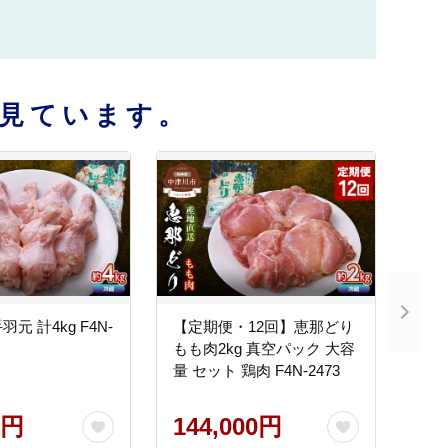
見ています。
元 計4kg F4N-
【定期便・12回】恵那どり
もも肉2kg 真空パック 大容
量 セット 鶏肉 F4N-2473
0円
144,000円