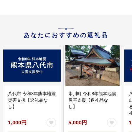
あなたにおすすめの返礼品
八代市 令和8年熊本地震
氷川町 令和8年熊本地震
災害支援【返礼品な
災害支援【返礼品な
し】
し】
1,000円
5,000円
1