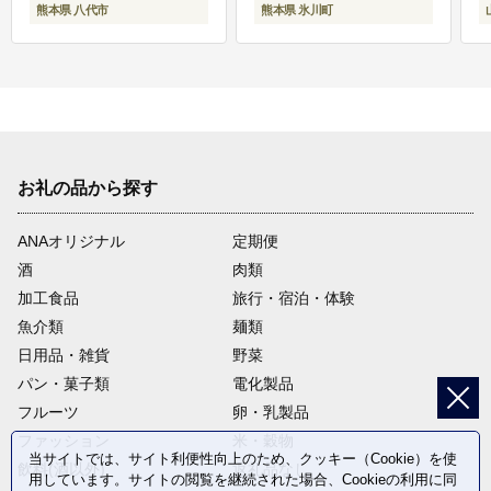
熊本県 八代市
熊本県 氷川町
お礼の品から探す
ANAオリジナル
定期便
酒
肉類
加工食品
旅行・宿泊・体験
魚介類
麺類
日用品・雑貨
野菜
パン・菓子類
電化製品
フルーツ
卵・乳製品
ファッション
米・穀物
当サイトでは、サイト利便性向上のため、クッキー（Cookie）を使
飲料(酒以外)
返礼品なし
用しています。サイトの閲覧を継続された場合、Cookieの利用に同