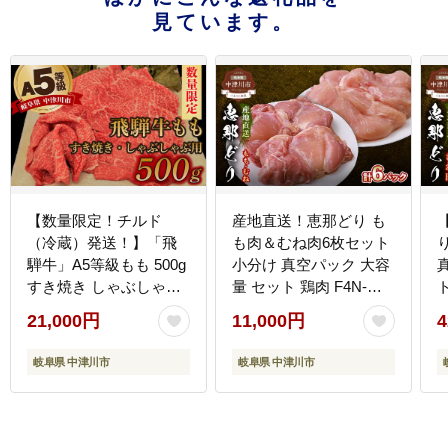
見ています。
【数量限定！チルド
産地直送！恵那どり も
（冷蔵）発送！】「飛
も肉＆むね肉6枚セット
騨牛」A5等級もも 500g
小分け 真空パック 大容
すき焼き しゃぶしゃぶ
量 セット 鶏肉 F4N-
ト
F4N-1237
2427
21,000円
11,000円
4
岐阜県 中津川市
岐阜県 中津川市