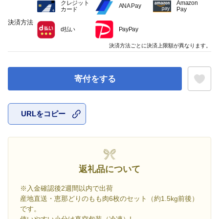
クレジット
Amazon
ANA Pay
カード
Pay
決済方法
d払い
PayPay
決済方法ごとに決済上限額が異なります。
寄付をする
URLをコピー
お気に入
返礼品について
※入金確認後2週間以内で出荷
産地直送・恵那どりのもも肉6枚のセット（約1.5kg前後）
です。