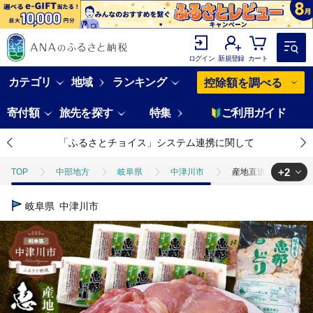
ログイン
新規登録
カート
カテゴリ
地域
ランキング
控除額を調べる
寄付額
旅先を探す
特集
ご利用ガイド
「ふるさとチョイス」システム連携に関して
+2
TOP
中部地方
岐阜県
中津川市
産地直送！恵那どりもも肉
TOP
肉
産地直送！恵那どりもも肉 6枚セット 冷凍 F4N-2400
岐阜県
中津川市
TOP
肉
鶏肉
産地直送！恵那どりもも肉 6枚セット 冷凍 F4N-