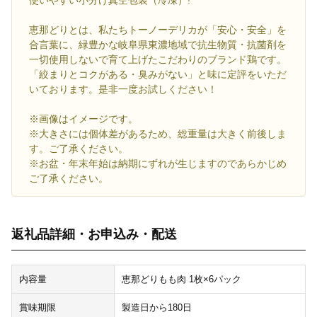
使いやすい小分け真空包装（冷凍）!
恵那どりとは、私たちトーノーデリカが「安心・安全」を
合言葉に、緑豊かな岐阜県東濃地域で抗生物質・抗菌剤を
一切使用しないで育て上げたこだわりのブランド鶏です。
「絞まりとコクがある・臭みがない」と味に定評をいただ
いております。是非一度お試しください！
※画像はイメージです。
※大きさには個体差があるため、総重量は大きく前後しま
す。ご了承ください。
※お盆・年末年始は納期にずれが生じますのであらかじめ
ご了承ください。
返礼品詳細・お申込み・配送
内容量
恵那どりもも肉 1枚×6パック
賞味期限
製造日から180日