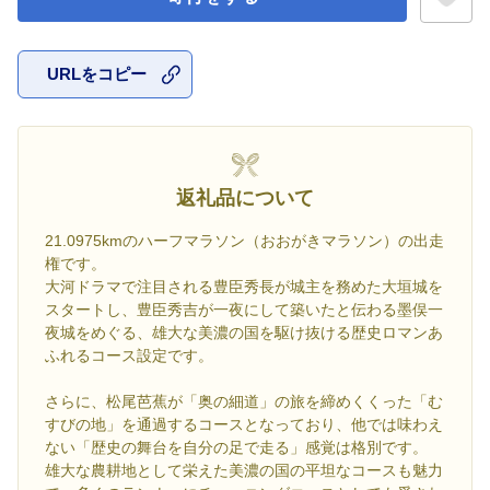
URLをコピー
お気に入
返礼品について
21.0975kmのハーフマラソン（おおがきマラソン）の出走
権です。
大河ドラマで注目される豊臣秀長が城主を務めた大垣城を
スタートし、豊臣秀吉が一夜にして築いたと伝わる墨俣一
夜城をめぐる、雄大な美濃の国を駆け抜ける歴史ロマンあ
ふれるコース設定です。
さらに、松尾芭蕉が「奥の細道」の旅を締めくくった「む
すびの地」を通過するコースとなっており、他では味わえ
ない「歴史の舞台を自分の足で走る」感覚は格別です。
雄大な農耕地として栄えた美濃の国の平坦なコースも魅力