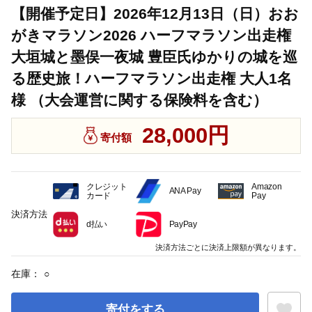
【開催予定日】2026年12月13日（日）おお
がきマラソン2026 ハーフマラソン出走権
大垣城と墨俣一夜城 豊臣氏ゆかりの城を巡
る歴史旅！ハーフマラソン出走権 大人1名
様 （大会運営に関する保険料を含む）
28,000円
寄付額
クレジット
Amazon
ANA Pay
カード
Pay
決済方法
d払い
PayPay
決済方法ごとに決済上限額が異なります。
在庫：
○
寄付をする