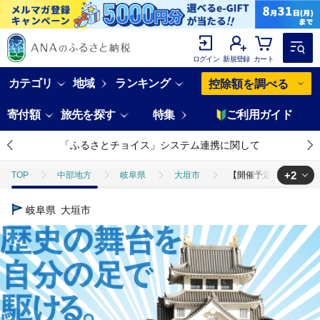
ログイン
新規登録
カート
カテゴリ
地域
ランキング
控除額を調べる
寄付額
旅先を探す
特集
ご利用ガイド
「ふるさとチョイス」システム連携に関して
+2
TOP
中部地方
岐阜県
大垣市
【開催予定日】2026
TOP
旅行・宿泊・体験
体験チケット
【開催予定日】202
岐阜県
大垣市
TOP
旅行・宿泊・体験
体験チケット
その他体験チケット