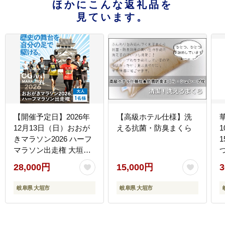
ほかにこんな返礼品を
見ています。
【開催予定日】2026年
【高級ホテル仕様】洗
12月13日（日）おおが
える抗菌・防臭まくら
きマラソン2026 ハーフ
1
マラソン出走権 大垣城
と墨俣一夜城 豊臣氏ゆ
28,000円
15,000円
3
かりの城を巡る歴史
旅！ハーフマラソン出
岐阜県 大垣市
岐阜県 大垣市
走権 大人1名様 （大会
運営に関する保険料を
含む）