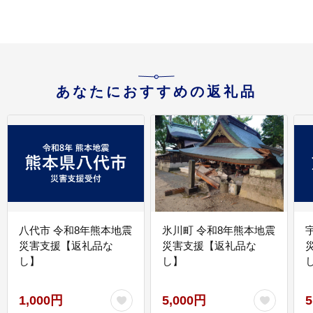
あなたにおすすめの返礼品
八代市 令和8年熊本地震
氷川町 令和8年熊本地震
災害支援【返礼品な
災害支援【返礼品な
し】
し】
し
1,000円
5,000円
5