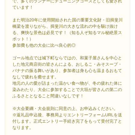
で、多くのランナーにチューニングコースとしても愛され
ています！
また明治20年に使用開始された国の重要文化財・旧揖斐川
橋梁を渡りながら、揖斐川の大きな流れの中を駆け抜け
る、爽快な景色は必見です！（知る人ぞ知るマル秘絶景ス
ポット！）
参加費も他の大会に比べ良心的◎
ゴール地点では城下町ならではの、和菓子屋さんを中心と
した地元商店街の皆さんによる、おしるこ・みそスープ・
バナナの振る舞いがあり、参加者は身も心も温まるおもて
なしで疲れを癒せます。
地元の人の愛が詰まった温かい食べ物が、冬の疲れた体に
染みわたり、大会に参加することで大垣が皆さんの第二の
ふるさととなること間違いなしです！
※大会要綱・大会規則に同意の上、お申込みください。
※返礼品申込後、事務局よりエントリーフォームURLを送
付します。正式エントリー手続き完了をもって受付完了と
なります。