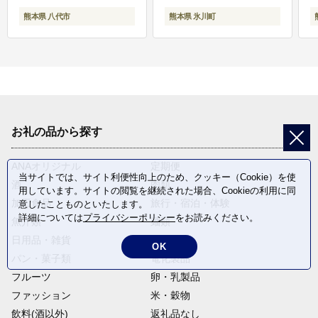
熊本県 八代市
熊本県 氷川町
お礼の品から探す
ANAオリジナル
定期便
当サイトでは、サイト利便性向上のため、クッキー（Cookie）を使
酒
肉類
用しています。サイトの閲覧を継続された場合、Cookieの利用に同
加工食品
旅行・宿泊・体験
意したことものといたします。
詳細については
プライバシーポリシー
をお読みください。
魚介類
麺類
日用品・雑貨
野菜
OK
パン・菓子類
電化製品
フルーツ
卵・乳製品
ファッション
米・穀物
飲料(酒以外)
返礼品なし