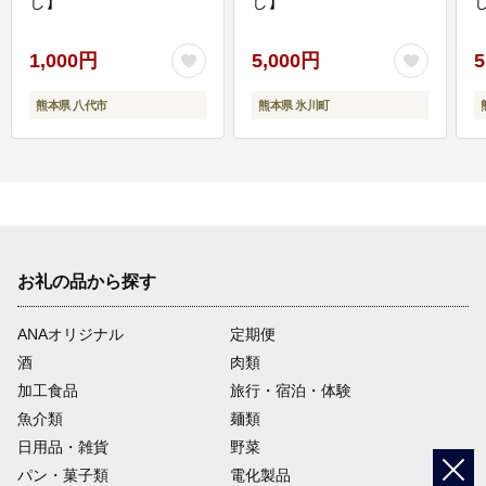
し】
し】
し
1,000円
5,000円
5
熊本県 八代市
熊本県 氷川町
お礼の品から探す
ANAオリジナル
定期便
酒
肉類
加工食品
旅行・宿泊・体験
魚介類
麺類
日用品・雑貨
野菜
パン・菓子類
電化製品