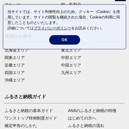
フルーツ
卵・乳製品
当サイトでは、サイト利便性向上のため、クッキー（Cookie）を使
ファッション
米・穀物
用しています。サイトの閲覧を継続された場合、Cookieの利用に同
飲料(酒以外)
返礼品なし
意したことものといたします。
詳細については
プライバシーポリシー
をお読みください。
地域から探す
OK
北海道エリア
東北エリア
関東エリア
中部エリア
近畿エリア
中国エリア
四国エリア
九州エリア
沖縄エリア
ふるさと納税ガイド
ふるさと納税の基本ガイド
ANAのふるさと納税の特徴
ワンストップ特例制度ガイド
はじめての方へ
確定申告のしかた
ふるさと納税の流れ