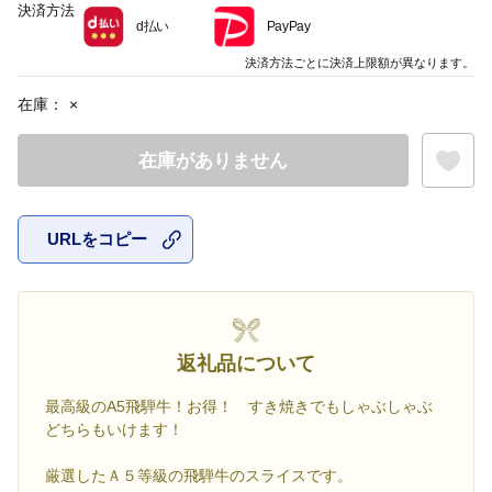
決済方法
d払い
PayPay
決済方法ごとに決済上限額が異なります。
在庫：
×
在庫がありません
URLをコピー
お気に入
返礼品について
最高級のA5飛騨牛！お得！ すき焼きでもしゃぶしゃぶ
どちらもいけます！
厳選したＡ５等級の飛騨牛のスライスです。