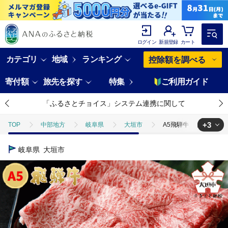
ログイン
新規登録
カート
カテゴリ
地域
ランキング
控除額を調べる
寄付額
旅先を探す
特集
ご利用ガイド
「ふるさとチョイス」システム連携に関して
+3
TOP
中部地方
岐阜県
大垣市
A5飛騨牛 すき焼き・
TOP
肉
牛肉
飛騨牛
A5飛騨牛 すき焼き・しゃぶし
岐阜県
大垣市
TOP
肉
牛肉
すき焼き(牛肉)
A5飛騨牛 すき焼き・
TOP
肉
牛肉
しゃぶしゃぶ(牛肉)
A5飛騨牛 すき焼