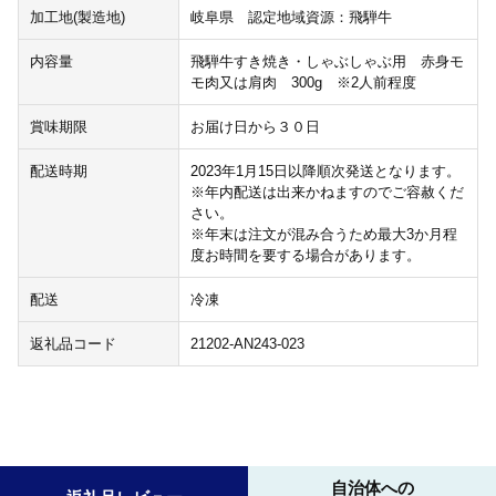
加工地(製造地)
岐阜県 認定地域資源：飛騨牛
内容量
飛騨牛すき焼き・しゃぶしゃぶ用 赤身モ
モ肉又は肩肉 300g ※2人前程度
賞味期限
お届け日から３０日
配送時期
2023年1月15日以降順次発送となります。
※年内配送は出来かねますのでご容赦くだ
さい。
※年末は注文が混み合うため最大3か月程
度お時間を要する場合があります。
配送
冷凍
返礼品コード
21202-AN243-023
自治体への