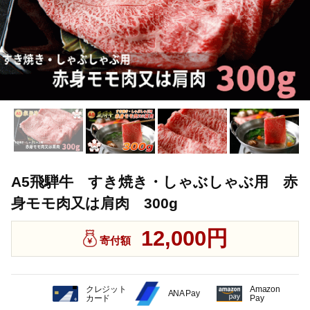
A5飛騨牛 すき焼き・しゃぶしゃぶ用 赤
身モモ肉又は肩肉 300g
12,000円
寄付額
クレジット
Amazon
ANA Pay
カード
Pay