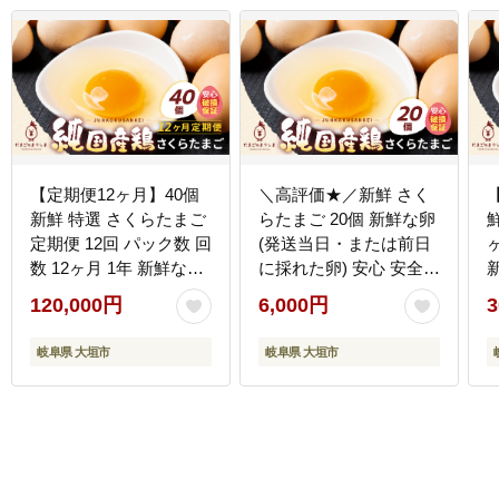
【定期便12ヶ月】40個
＼高評価★／新鮮 さく
新鮮 特選 さくらたまご
らたまご 20個 新鮮な卵
定期便 12回 パック数 回
(発送当日・または前日
数 12ヶ月 1年 新鮮な卵
に採れた卵) 安心 安全
(発送当日・または前日
対応 破損 割れ保障 保証
120,000円
6,000円
3
に採れた卵) 安心 安全
付 安心対応 サポート 里
対応 破損 割れ保障 保証
山 たまご タマゴ 卵 玉
岐阜県 大垣市
岐阜県 大垣市
付 安心対応 サポート 里
子 にわとり ニワトリ 鶏
山 たまご タマゴ 卵 玉
産直 産地直送 国産 高評
子 にわとり ニワトリ 鶏
価 高レビュー 松島飼料
産直 産地直送 国産 高評
店 岐阜県 大垣市
価 高レビュー 松島飼料
店 岐阜県 大垣市