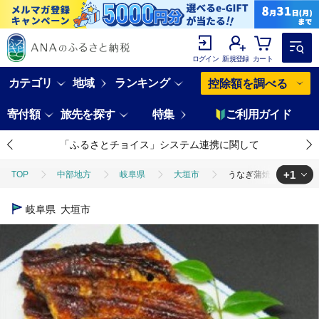
ログイン
新規登録
カート
カテゴリ
地域
ランキング
控除額を調べる
寄付額
旅先を探す
特集
ご利用ガイド
「ふるさとチョイス」システム連携に関して
+1
TOP
中部地方
岐阜県
大垣市
うなぎ蒲焼
TOP
魚介類
うなぎ
うなぎ蒲焼
岐阜県
大垣市