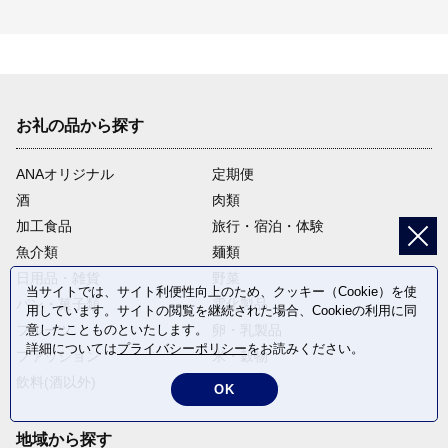
お礼の品から探す
ANAオリジナル
定期便
酒
肉類
加工食品
旅行・宿泊・体験
魚介類
麺類
日用品・雑貨
野菜
当サイトでは、サイト利便性向上のため、クッキー（Cookie）を使
パン・菓子類
電化製品
用しています。サイトの閲覧を継続された場合、Cookieの利用に同
フルーツ
卵・乳製品
意したことものといたします。
詳細については
プライバシーポリシー
をお読みください。
ファッション
米・穀物
飲料(酒以外)
返礼品なし
OK
地域から探す