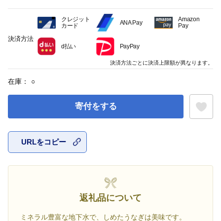
クレジット
Amazon
ANA Pay
カード
Pay
決済方法
d払い
PayPay
決済方法ごとに決済上限額が異なります。
在庫：
○
寄付をする
URLをコピー
お気に入
返礼品について
ミネラル豊富な地下水で、しめたうなぎは美味です。