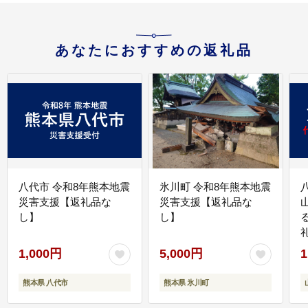
あなたにおすすめの返礼品
八代市 令和8年熊本地震
氷川町 令和8年熊本地震
災害支援【返礼品な
災害支援【返礼品な
し】
し】
1,000円
5,000円
1
熊本県 八代市
熊本県 氷川町