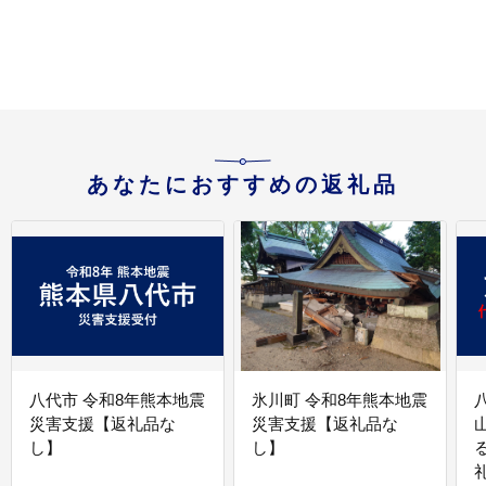
林檎 果物 フルーツ 信州
林檎 果物 フルーツ 信州
長野 予約 長野県 飯綱
長野 予約 長野県 飯綱町
ル
町 [1212]
[1211]
長
あなたにおすすめの返礼品
八代市 令和8年熊本地震
氷川町 令和8年熊本地震
災害支援【返礼品な
災害支援【返礼品な
し】
し】