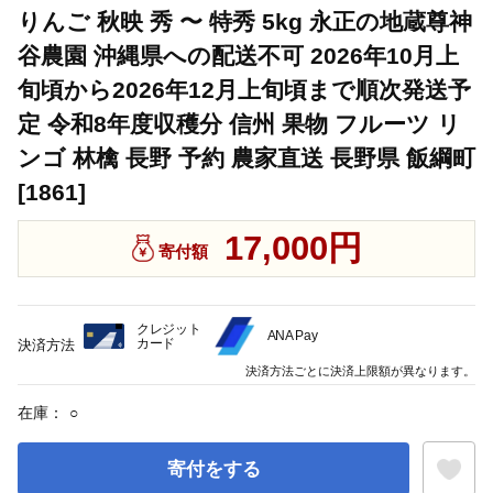
りんご 秋映 秀 〜 特秀 5kg 永正の地蔵尊神
谷農園 沖縄県への配送不可 2026年10月上
旬頃から2026年12月上旬頃まで順次発送予
定 令和8年度収穫分 信州 果物 フルーツ リ
ンゴ 林檎 長野 予約 農家直送 長野県 飯綱町
[1861]
17,000円
寄付額
クレジット
ANA Pay
カード
決済方法
決済方法ごとに決済上限額が異なります。
在庫：
○
寄付をする