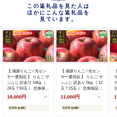
この返礼品を見た人は
ほかにこんな返礼品を
見ています。
【 感謝りんご / 光セン
【 感謝りんご / 光セン
サー選別品 】 りんご サ
サー選別品 】 りんご サ
ンふじ 訳あり 10kg （
ンふじ 訳あり 5kg （ 12
24玉 ? 50玉 ） 交換保証
玉 ? 25玉 ） 交換保証
1
ながの農業協同組合
ながの農業協同組合
19,000円
11,000円
1
2026年12月上旬頃から
2026年12月上旬頃から
2027年1月下旬頃まで順
2027年1月下旬頃まで順
長野県 飯綱町
長野県 飯綱町
次発送予定 令和8年度収
次発送予定 令和8年度収
穫分 傷 不揃い リンゴ
穫分 傷 不揃い リンゴ