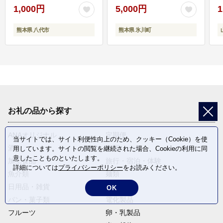
1,000円
5,000円
1
熊本県 八代市
熊本県 氷川町
お礼の品から探す
ANAオリジナル
定期便
当サイトでは、サイト利便性向上のため、クッキー（Cookie）を使
酒
肉類
用しています。サイトの閲覧を継続された場合、Cookieの利用に同
意したことものといたします。
加工食品
旅行・宿泊・体験
詳細については
プライバシーポリシー
をお読みください。
魚介類
麺類
日用品・雑貨
野菜
OK
パン・菓子類
電化製品
フルーツ
卵・乳製品