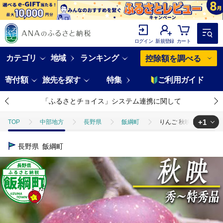
ログイン
新規登録
カート
カテゴリ
地域
ランキング
控除額を調べる
寄付額
旅先を探す
特集
ご利用ガイド
「ふるさとチョイス」システム連携に関して
+1
TOP
中部地方
長野県
飯綱町
りんご 秋映 秀 〜 特秀
TOP
フルーツ
りんご
りんご 秋映 秀 〜 特秀 5kg 永正の
長野県
飯綱町