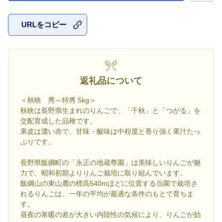
URLをコピー
お気に入
返礼品について
＜秋映 秀～特秀 5kg＞
秋映は長野県生まれのりんごで、「千秋」と「つがる」を
交配育成した品種です。
果皮は濃い赤で、甘味・酸味は中程度と香り強く果汁たっ
ぷりです。
長野県飯綱町の「永正の地蔵尊園」は美味しいりんごが魅
力で、昭和初期よりりんご栽培に取り組んでいます。
飯綱山の東山麓の標高540mほどに位置する当園で栽培さ
れるりんごは、一年の平均が最適な条件のもとで育ちま
す。
昼夜の寒暖の差が大きい内陸性の気候により、りんごが効