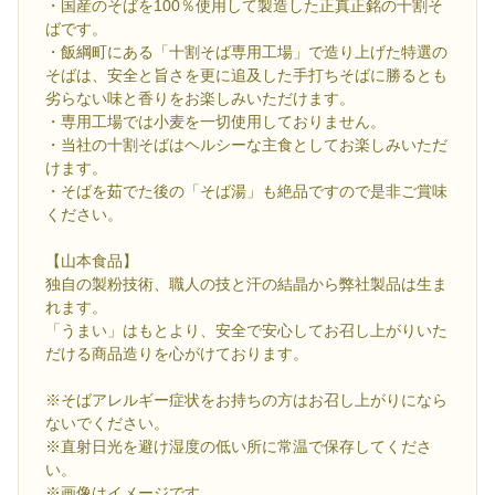
・国産のそばを100％使用して製造した正真正銘の十割そ
ばです。
・飯綱町にある「十割そば専用工場」で造り上げた特選の
そばは、安全と旨さを更に追及した手打ちそばに勝るとも
劣らない味と香りをお楽しみいただけます。
・専用工場では小麦を一切使用しておりません。
・当社の十割そばはヘルシーな主食としてお楽しみいただ
けます。
・そばを茹でた後の「そば湯」も絶品ですので是非ご賞味
ください。
【山本食品】
独自の製粉技術、職人の技と汗の結晶から弊社製品は生ま
れます。
「うまい」はもとより、安全で安心してお召し上がりいた
だける商品造りを心がけております。
※そばアレルギー症状をお持ちの方はお召し上がりになら
ないでください。
※直射日光を避け湿度の低い所に常温で保存してくださ
い。
※画像はイメージです。