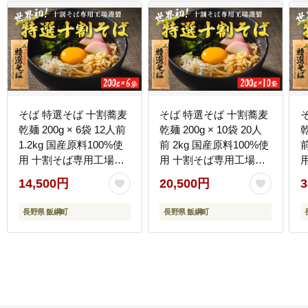
そば 特選そば 十割蕎麦
そば 特選そば 十割蕎麦
乾麺 200g × 6袋 12人前
乾麺 200g × 10袋 20人
乾
1.2kg 国産原料100%使
前 2kg 国産原料100%使
前
用 十割そば専用工場謹
用 十割そば専用工場謹
製 山本食品 沖縄県への
製 山本食品 信州 10割
14,500円
20,500円
3
配送不可 信州 蕎麦 十割
蕎麦 十割そば 信州そば
そば 信州そば 乾蕎麦 小
乾蕎麦 小麦粉不使用
長野県 飯綱町
長野県 飯綱町
麦粉不使用 14500円 長
20500円 長野県 飯綱町
使
野県 飯綱町 [0555]
[1706]
綱