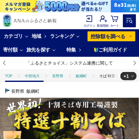
ログイン
新規登録
カート
カテゴリ
地域
ランキング
控除額を調べる
寄付額
旅先を探す
特集
ご利用ガイド
「ふるさとチョイス」システム連携に関して
+1
TOP
中部地方
長野県
飯綱町
そば 特選そば 十割蕎麦 乾
TOP
麺類
そば
そば 特選そば 十割蕎麦 乾麺 200g × 20袋
長野県
飯綱町