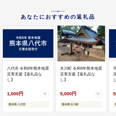
あなたにおすすめの返礼品
八代市 令和8年熊本地震
氷川町 令和8年熊本地震
災害支援【返礼品な
災害支援【返礼品な
し】
し】
し
1,000円
5,000円
5
熊本県 八代市
熊本県 氷川町