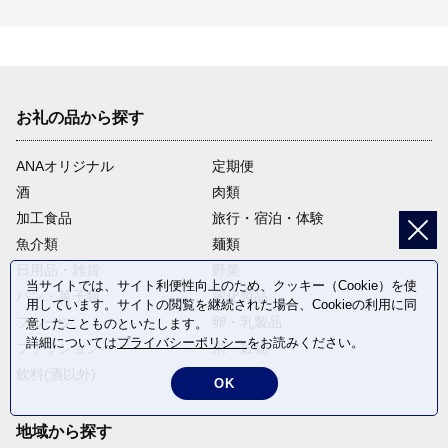
お礼の品から探す
ANAオリジナル
定期便
酒
肉類
加工食品
旅行・宿泊・体験
魚介類
麺類
日用品・雑貨
野菜
当サイトでは、サイト利便性向上のため、クッキー（Cookie）を使
パン・菓子類
電化製品
用しています。サイトの閲覧を継続された場合、Cookieの利用に同
フルーツ
卵・乳製品
意したことものといたします。
詳細については
プライバシーポリシー
をお読みください。
ファッション
米・穀物
飲料(酒以外)
返礼品なし
OK
地域から探す