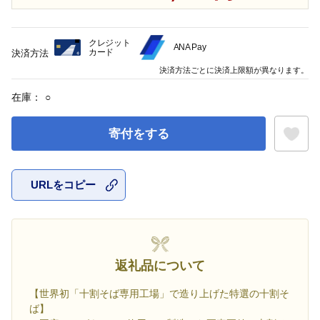
クレジット
ANA Pay
カード
決済方法
決済方法ごとに決済上限額が異なります。
在庫：
○
寄付をする
URLをコピー
お気に入
返礼品について
【世界初「十割そば専用工場」で造り上げた特選の十割そ
ば】