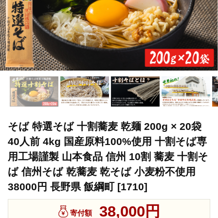
そば 特選そば 十割蕎麦 乾麺 200g × 20袋
40人前 4kg 国産原料100%使用 十割そば専
用工場謹製 山本食品 信州 10割 蕎麦 十割そ
ば 信州そば 乾蕎麦 乾そば 小麦粉不使用
38000円 長野県 飯綱町 [1710]
38,000円
寄付額