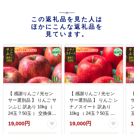
この返礼品を見た人は
ほかにこんな返礼品を
見ています。
【 感謝りんご / 光セン
【 感謝りんご / 光セン
サー選別品 】 りんご サ
サー選別品 】 りんご シ
ンふじ 訳あり 10kg （
ナノスイート 訳あり
ン
24玉 ? 50玉 ） 交換保証
10kg （ 24玉 ? 50玉 ）
玉
ながの農業協同組合
交換保証 ながの農業協
19,000円
19,000円
1
2026年12月上旬頃から
同組合 2026年10月上旬
2027年1月下旬頃まで順
頃から2026年11月上旬