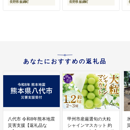
長野県 飯綱町
長野県 飯綱町
次発送予定 令和8年度収
頃まで順次発送予定 令
穫分 傷 不揃い リンゴ
和8年度収穫分 傷 不揃
林檎 果物 フルーツ 信州
い リンゴ 林檎 果物 フ
長野 予約 長野県 飯綱
ルーツ 信州 長野 予約
町 [1212]
長野県 飯綱町 [1206]
[
あなたにおすすめの返礼品
八代市 令和8年熊本地震
甲州市産厳選旬の大粒
災害支援【返礼品な
シャインマスカット 約