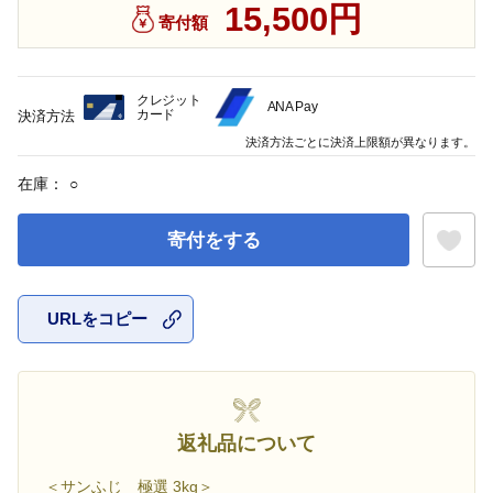
15,500円
寄付額
クレジット
ANA Pay
カード
決済方法
決済方法ごとに決済上限額が異なります。
在庫：
○
寄付をする
URLをコピー
お気に入
返礼品について
＜サンふじ 極選 3kg＞