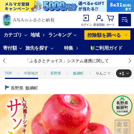
ログイン
新規登録
カート
カテゴリ
地域
ランキング
控除額を調べる
寄付額
旅先を探す
特集
ご利用ガイド
「ふるさとチョイス」システム連携に関して
+1
TOP
中部地方
長野県
飯綱町
りんご サンふじ 極選 3
TOP
フルーツ
りんご
りんご サンふじ 極選 3kg マルハ農
長野県
飯綱町