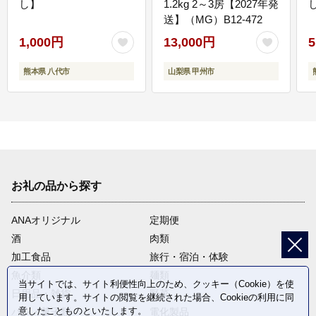
し】
1.2kg 2～3房【2027年発
送】（MG）B12-472
1,000円
13,000円
5
熊本県 八代市
山梨県 甲州市
お礼の品から探す
ANAオリジナル
定期便
酒
肉類
加工食品
旅行・宿泊・体験
魚介類
麺類
当サイトでは、サイト利便性向上のため、クッキー（Cookie）を使
日用品・雑貨
野菜
用しています。サイトの閲覧を継続された場合、Cookieの利用に同
意したことものといたします。
パン・菓子類
電化製品