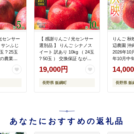
 光センサー
【 感謝りんご / 光センサー
りんご 秋映
 サンふじ
選別品 】 りんご シナノス
辺農園 沖
玉 ? 25玉
イート 訳あり 10kg （ 24玉
2026年1
がの農業協
? 50玉 ） 交換保証 ながの
年10月中
12月上旬頃
農業協同組合 2026年10月
予定 令和
19,000円
14,00
下旬頃まで
上旬頃から2026年11月上旬
ファーマー
和8年度収
頃まで順次発送予定 令和8
長野県 飯綱町
長野県 飯綱町
長野県 飯
リンゴ 林檎
年度収穫分 傷 不揃い リン
州 長野 予
ゴ 林檎 果物 フルーツ 信州
1211]
長野 予約 長野県 飯綱町
[1206]
あなたにおすすめの返礼品