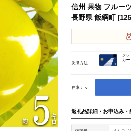
信州 果物 フルーツ
長野県 飯綱町 [125
クレ
カー
決済方法
在庫：
○
返礼品詳細・お申込み・
内容量
りんご（