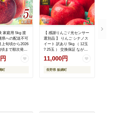
 家庭用 5kg 渡
【 感謝りんご / 光センサー
縄県への配送不可
選別品 】 りんご シナノス
0月上旬頃から2026
イート 訳あり 5kg （ 12玉
旬頃まで順次発送
? 25玉 ） 交換保証 ながの
8年度収穫分 エコ
農業協同組合 2026年10月
0円
11,000円
認定 減農薬栽培
上旬頃から2026年11月上旬
 [1020]
頃まで順次発送予定 令和8
綱町
長野県 飯綱町
年度収穫分 傷 不揃い リン
ゴ 林檎 果物 フルーツ 信州
長野 予約 長野県 飯綱町
[1205]