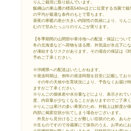
りんご栽培に取り組んでいます。
飯綱山の東山麓の標高540mほどに位置する当園で
の平均が最適な条件のもとで育ちます。
昼夜の寒暖の差が大きい内陸性の気候により、りん
むので甘みたっぷりのりんごが実ります。
【冬季期間の山間部や寒冷地への配送・保証につい
冬の北海道などへ荷物を送る際、外気温が氷点下に
が凍結するリスクがあります。その場合の保証は《
予めご了承ください。
※沖縄県への配送はいたしかねます。
※発送時期は、例年の発送時期を目安に記載してお
その年の天候や生育状況により、予告なくお届け時
ますがご了承ください。
※りんごの個体差や水分量などにより、表示されてい
度、内容量が少なくなることがありますのでご了承
※りんごは果汁の多い果実のため、外観上は鮮度が
内部に褐変症状が出てしまう場合がございます。
外見から見分けることが難しい症状のため、あらか
※生ものですので冷蔵庫にて保存のうえ、お早めに
※収穫時期が限られているため、日時指定はお受け