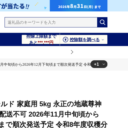
控除上限額まで
控除額を調べる
あと
***,***円
+1
月中旬頃から2026年12月下旬頃まで順次発送予定 令和8年度収穫分 信州 果物 フル
8年度収穫分 信州 果物 フルーツ リンゴ 林檎 長野 予約 農家直
ルド 家庭用 5kg 永正の地蔵尊神
配送不可 2026年11月中旬頃から
旬頃まで順次発送予定 令和8年度収穫分