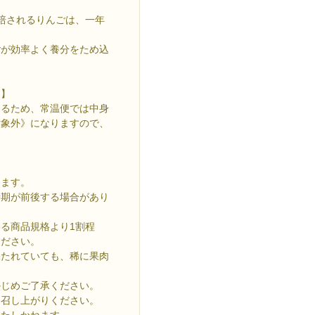
栽培されるりんごは、一年
ごが効率よく養分をため込
て】
なるため、常温便では中身
対象外》になりますので、
ります。
期が前後する場合があり
る商品規格より1割程
ください。
保たれていても、稀に果肉
じめご了承ください。
お召し上がりください。
いたしかねます。