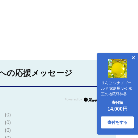
への応援メッセージ
りんご シナノゴー
ルド 家庭用 5kg 永
正の地蔵尊神谷農
園 沖縄県への配送
寄付額
不可 2026年11月中
14,000円
旬頃から2026年12
(0)
月下旬頃まで順次
(0)
発送予定 令和8年度
寄付をする
収穫分 信州 果物 フ
(0)
ルーツ リンゴ 林檎
(0)