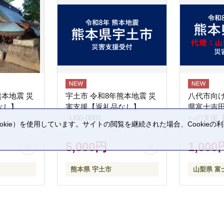
熊本地震 災
宇土市 令和8年熊本地震 災
八代市向け
なし】
害支援【返礼品なし】
県富士吉
_U00-0001
への支援
kie）を使用しています。サイトの閲覧を継続された場合、Cookie
。
5,000円
1,000
熊本県 宇土市
山梨県 富