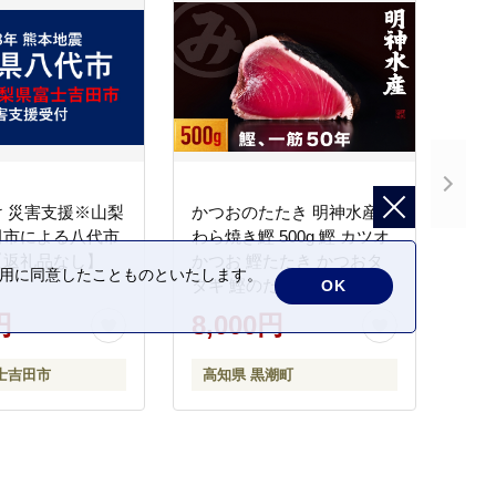
 災害支援※山梨
かつおのたたき 明神水産
田市による八代市
わら焼き鰹 500g 鰹 カツオ
【返礼品なし】
かつお 鰹たたき かつおタ
の利用に同意したことものといたします。
タキ 鰹のたたき かつおの
OK
タタキ 藁焼き わら焼き 魚
円
8,000円
さかな 海鮮 刺身 お刺身 冷
凍 ご家庭用 グルメ 特産品
士吉田市
高知県 黒潮町
ご当地 本場 高知 黒潮町 ギ
フト 贈答品 人気 返礼品 ふ
るさと納税 魚介類 高知県
産 土佐名物 高知県 高評価
食卓 ご飯のお供 父の日 ギ