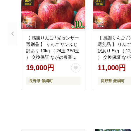
【 感謝りんご / 光センサー
【 感謝りんご /
選別品 】 りんご サンふじ
選別品 】 りんご
訳あり 10kg （ 24玉 ? 50玉
訳あり 5kg （ 12
） 交換保証 ながの農業協
） 交換保証 な
同組合 2026年12月上旬頃
同組合 2026年
19,000円
11,000円
から2027年1月下旬頃まで
から2027年1月
順次発送予定 令和8年度収
順次発送予定 令
長野県 飯綱町
長野県 飯綱町
穫分 傷 不揃い リンゴ 林檎
穫分 傷 不揃い 
果物 フルーツ 信州 長野
果物 フルーツ 信
予約 長野県 飯綱町 [1212]
約 長野県 飯綱町 [