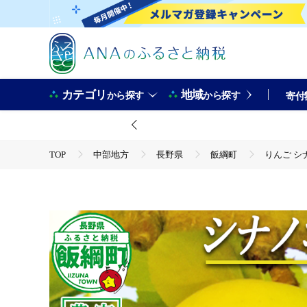
カテゴリ
地域
から探す
から探す
寄付
TOP
中部地方
長野県
飯綱町
りんご シ
TOP
フルーツ
りんご
りんご シナノゴールド 家庭用 5kg 永正の地蔵尊神谷農園 沖縄県
送 長野県 飯綱町 [1254]