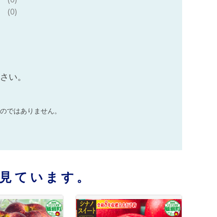
長野 予約 農家直送
長野県 飯綱町
(0)
[1254]
ださい。
のではありません。
見ています。