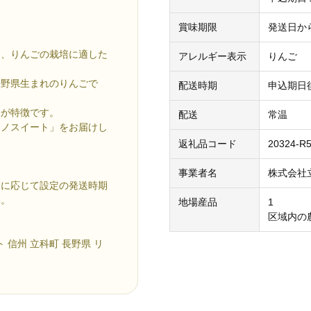
賞味期限
発送日か
め、りんごの栽培に適した
アレルギー表示
りんご
長野県生まれのりんごで
配送時期
申込期日
味が特徴です。
配送
常温
ナノスイート」をお届けし
返礼品コード
20324-R5
事業者名
株式会社
況に応じて設定の発送時期
い。
地場産品
1
区域内の
 信州 立科町 長野県 リ