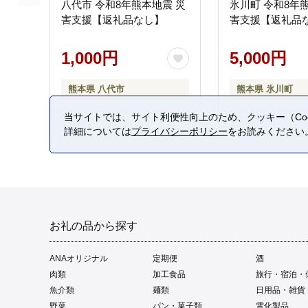
八代市 令和8年熊本地震 災
氷川町 令和8年
害支援【返礼品なし】
害支援【返礼品
1,000円
5,000円
熊本県 八代市
熊本県 氷川町
当サイトでは、サイト利便性向上のため、クッキー（Coo
詳細については
プライバシーポリシー
をお読みください
お礼の品から探す
ANAオリジナル
定期便
酒
肉類
加工食品
旅行・宿泊・
魚介類
麺類
日用品・雑貨
野菜
パン・菓子類
電化製品