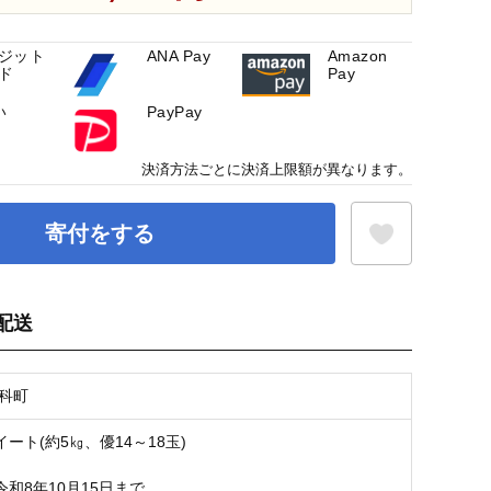
ジット
ANA Pay
Amazon
ド
Pay
い
PayPay
決済方法ごとに決済上限額が異なります。
寄付をする
配送
お気に入り登録
立科町
ート(約5㎏、優14～18玉)
和8年10月15日まで