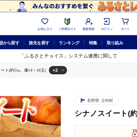
お気に入り
ご利用ガイド
新規登録
ログイン
カート
額から探す
旅先を探す
ランキング
特集
取り組み
「ふるさとチョイス」システム連携に関して
+2
ート(約5㎏、優14～18玉)
14～18玉)
長野県
立科町
シナノスイート(約5