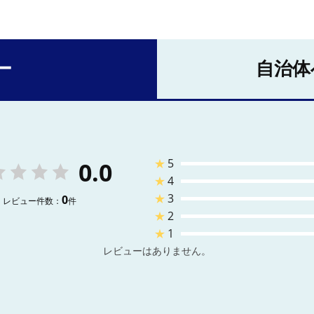
ー
自治体
★
5
0.0
★
4
★
3
0
レビュー件数：
件
★
2
★
1
レビューはありません。