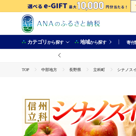
カテゴリ
地域
から探す
から探す
寄付
TOP
中部地方
長野県
立科町
シナノスイ
TOP
フルーツ
シナノスイート(約5㎏、優14～18玉)
TOP
フルーツ
りんご
シナノスイート(約5㎏、優