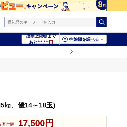
控除上限額まで
控除額を調べる
あと
***,***円
㎏、優14～18玉)
17,500円
寄付額