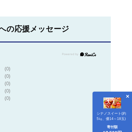
への応援メッセージ
(0)
(0)
(0)
(0)
(0)
シナノスイート(約
5㎏、優14～18玉)
寄付額