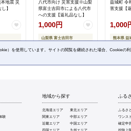
熊本地震 災
八代市向け 災害支援※山梨
益城町 令
なし】
県富士吉田市による八代市
害支援【
への支援【返礼品なし】
1,000円
1,000
山梨県 富士吉田市
熊本県 益
kie）を使用しています。サイトの閲覧を継続された場合、Cookie
。
地域から探す
ふる
北海道エリア
東北エリア
ふるさ
体験
関東エリア
中部エリア
ワンス
近畿エリア
中国エリア
確定申
四国エリア
九州エリア
控除上