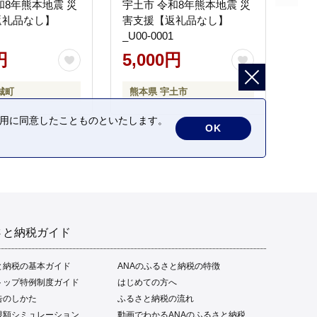
和8年熊本地震 災
宇土市 令和8年熊本地震 災
返礼品なし】
害支援【返礼品なし】
_U00-0001
円
5,000円
城町
熊本県 宇土市
の利用に同意したことものといたします。
OK
さと納税ガイド
と納税の基本ガイド
ANAのふるさと納税の特徴
トップ特例制度ガイド
はじめての方へ
告のしかた
ふるさと納税の流れ
限額シミュレーション
動画でわかるANAのふるさと納税