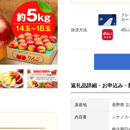
クレ
カー
d払
決済方法
返礼品詳細・お申込み・
原産地
長野県 
内容量
シナノスイ
申込期日令